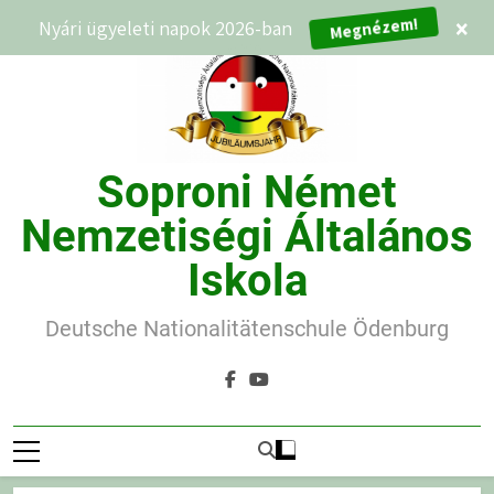
Ugrás
Nyári ügyeleti napok 2026-ban
×
Megnézem!
a
tartalomra
Soproni Német
Nemzetiségi Általános
Iskola
Deutsche Nationalitätenschule Ödenburg