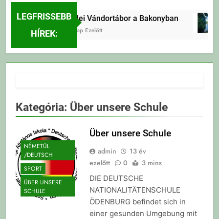
LEGFRISSEBB
Erdei Vándortábor a Bakonyban
2 Nap Ezelőtt
HÍREK:
Kategória:
Über unsere Schule
Über unsere Schule
NÉMETÜL
admin
13 év
/DEUTSCH
ezelőtt
0
3 mins
SPORT
DIE DEUTSCHE
ÜBER UNSERE
NATIONALITÄTENSCHULE
SCHULE
ÖDENBURG befindet sich in
einer gesunden Umgebung mit