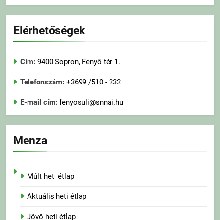
Elérhetőségek
Cím:
9400 Sopron, Fenyő tér 1.
Telefonszám:
+3699 /510 - 232
E-mail cím:
fenyosuli@snnai.hu
Menza
Múlt heti étlap
Aktuális heti étlap
Jövő heti étlap