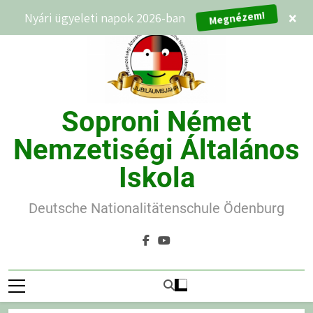
Ugrás
Nyári ügyeleti napok 2026-ban
×
Megnézem!
a
tartalomra
Soproni Német
Nemzetiségi Általános
Iskola
Deutsche Nationalitätenschule Ödenburg