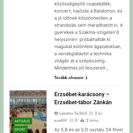
közösségépítő csapatjáték,
koncert, hajózás a Balatonon, és
a jó időnek köszönhetően a
strandolás sem maradhatott ki. A
gyerekek a Szakma-szigeten 6
helyszínen próbálhatták ki
magukat különféle ágazatokban,
a vendéglátástól a technika
világán át a szépészetig.
Mindehhez jól felszerelt…
Tovább olvasom
Erzsébet-karácsony –
Erzsébet-tábor Zánkán
Lakatos Szilárd
2 év
ezelőtt
0
2 mins
AKTUÁLIS
Az 5.B és az 5.D osztály 34 fővel
SPORT