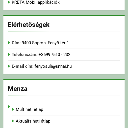
KRÉTA Mobil applikációk
Elérhetőségek
Cím:
9400 Sopron, Fenyő tér 1.
Telefonszám:
+3699 /510 - 232
E-mail cím:
fenyosuli@snnai.hu
Menza
Múlt heti étlap
Aktuális heti étlap