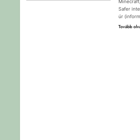
Minecraft
Safer int
úr (infor
Tovább ol