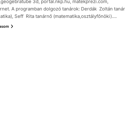
,geogebratube 3d, portal.nkp.hu, matekprezi.com,
ernet. A programban dolgozó tanárok: Derdák Zoltán tanár
matika), Seff Rita tanárnő (matematika,osztályfőnöki)….
vasom