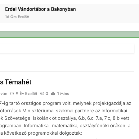
rdei Vándortábor a Bakonyban
6 Óra Ezelőtt
lis Témahét
tván
9 Év Ezelőtt
0
1 Mins
-7-ig tartó országos program volt, melynek projektgazdája az
őforrások Minisztériuma, szakmai partnere az Informatikai
k Szövetsége. Iskolánk öt osztálya, 6.b, 6.c, 7.a, 7.c, 8.b vett
rogramban. Informatika, matematika, osztályfőnöki órákon a
a következő programokkal dolgoztak: