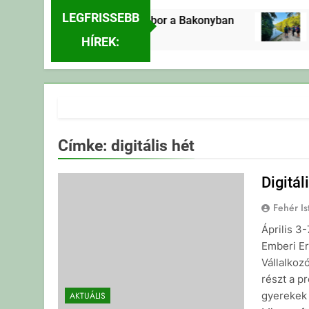
LEGFRISSEBB
Erdei Vándortábor a Bakonyban
E
16 Óra Ezelőtt
1
HÍREK:
Címke:
digitális hét
Digitá
Fehér Is
Április 3
Emberi Er
Vállalkozó
részt a p
gyerekek 
AKTUÁLIS