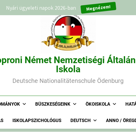
Nyári ügyeleti napok 2026-ban
Megnézem!
proni Német Nemzetiségi Általá
Iskola
Deutsche Nationalitätenschule Ödenburg
OMÁNYOK
BÜSZKESÉGEINK
ÖKOISKOLA
HAT
ÁS
ISKOLAPSZICHOLÓGUS
DEUTSCH
ANNO / ÖREG