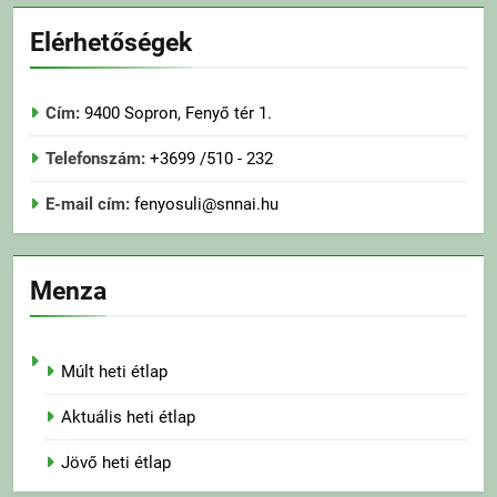
Elérhetőségek
Cím:
9400 Sopron, Fenyő tér 1.
Telefonszám:
+3699 /510 - 232
E-mail cím:
fenyosuli@snnai.hu
Menza
Múlt heti étlap
Aktuális heti étlap
Jövő heti étlap