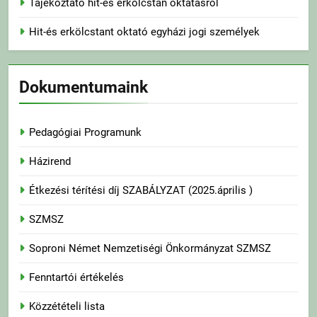
Tájékoztató hit-és erkölcstan oktatásról
Hit-és erkölcstant oktató egyházi jogi személyek
Dokumentumaink
Pedagógiai Programunk
Házirend
Étkezési térítési díj SZABÁLYZAT (2025.április )
SZMSZ
Soproni Német Nemzetiségi Önkormányzat SZMSZ
Fenntartói értékelés
Közzétételi lista