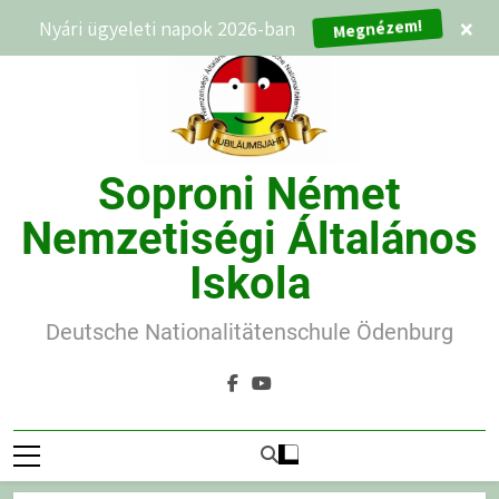
Ugrás
Nyári ügyeleti napok 2026-ban
×
Megnézem!
a
tartalomra
Soproni Német
Nemzetiségi Általános
Iskola
Deutsche Nationalitätenschule Ödenburg