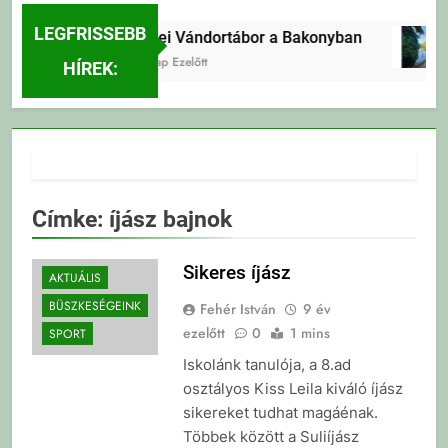
LEGFRISSEBB
Erdei Vándortábor a Bakonyban
4 Nap Ezelőtt
HÍREK:
Címke:
íjász bajnok
Sikeres íjász
AKTUÁLIS
BÜSZKESÉGEINK
Fehér István
9 év
ezelőtt
0
1 mins
SPORT
Iskolánk tanulója, a 8.ad
osztályos Kiss Leila kiváló íjász
sikereket tudhat magáénak.
Többek között a Suliíjász