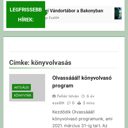
LEGFRISSEBB
Erdei Vándortábor a Bakonyban
4 Nap Ezelőtt
HÍREK:
Címke:
könyvolvasás
Olvassááál! könyvolvasó
program
AKTUÁLIS
KÖNYVTÁR
Fehér István
6 év
ezelőtt
0
2 mins
Kezdődik Olvassááál!
könyvolvasó programunk, ami
2021. március 31-ig tart. Az