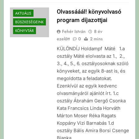
Olvassááál! könyvolvasó
AKTUÁLIS
program díjazottjai
BÜSZKESÉGEINK
KÖNYVTÁR
Fehér István
8 év
ezelőtt
0
2 mins
KÜLÖNDÍJ Holdampf Máté 1.a
osztály Máté elolvasta az 1., 2.,
3., 4., 5., 6. osztályosoknak szóló
könyveket, az egyik 8-ast is, és
megoldotta a feladatokat.
Ezenkívül az egyik kedvenc
olvasmányáról ajánlót írt. 1.c
osztály Ábrahám Gergő Csonka
Kata Francsics Linda Horváth
Márton Moser Réka Ragats
Koppány Vizi Barnabás 1.d
osztály Bális Amira Borsi Csenge
Bianka…