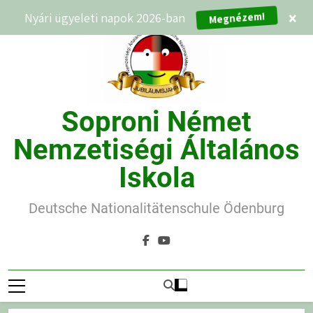
Ugrás
Nyári ügyeleti napok 2026-ban
×
Megnézem!
a
tartalomra
Soproni Német
Nemzetiségi Általános
Iskola
Deutsche Nationalitätenschule Ödenburg