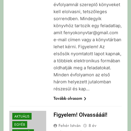
évfolyamnál szereplő könyveket
kell elolvasni, tetszőleges
sorrendben. Mindegyik
könyvhöz tartozik egy feladatlap,
amit fenyokonyvtar@gmail.com
e-mail címen vagy a könyvtárban
lehet kérni. Figyelem! Az
elsősök nyomtatott lapot kapnak,
a többiek elektronikus formában
oldhatják meg a feladatokat.
Minden évfolyamon az első
három helyezett jutalomban
részesül és kap…
Tovább olvasom
Figyelem! Olvassááál!
AKTUÁLIS
EGYÉB
Fehér István
8 év