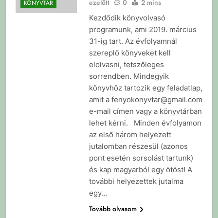
ezelőtt
0
2 mins
KÖNYVTÁR
Kezdődik könyvolvasó
programunk, ami 2019. március
31-ig tart. Az évfolyamnál
szereplő könyveket kell
elolvasni, tetszőleges
sorrendben. Mindegyik
könyvhöz tartozik egy feladatlap,
amit a fenyokonyvtar@gmail.com
e-mail címen vagy a könyvtárban
lehet kérni. Minden évfolyamon
az első három helyezett
jutalomban részesül (azonos
pont esetén sorsolást tartunk)
és kap magyarból egy ötöst! A
további helyezettek jutalma
egy…
Tovább olvasom