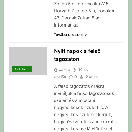
Zoltán 5.c, informatika A15.
Horváth Zsoltné 5.b, irodalom
A7. Derdák Zoltán 5.ad,
informatika…
Tovább olvasom
Nyílt napok a felső
tagozaton
AKTUÁLIS
admin
12 év
ezelőtt
0
2 mins
A felső tagozatos órákra
invitáljuk a felső tagozatosok
szüleit és a mostani
negyedikesek szüleit is. A
negyedikes szülőket kérjük,
hogy részvételi szándékukat a
negyedikes osztályfőnöknél