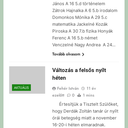
János A 16 5.d történelem
Zátrok Hajnalka A 6 5.b irodalom
Domonkos Mónika A 29 5.c
matematika Jackelné Kozák
Piroska A 30 7.b fizika Honyák
Ferenc A 16 5.b német
Venczelné Nagy Andrea A 24…
Tovább olvasom
Változás a felsős nyílt
héten
AKTUÁLIS
Fehér István
11 év
ezelőtt
0
1 mins
Értesítjük a Tisztelt Szülőket,
hogy Derdák Zoltán tanár úr nyílt
órái betegség miatt a november
16-20-i héten elmaradnak.