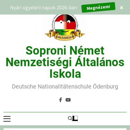
Ugrás
Nyári ügyeleti napok 2026-ban
×
Megnézem!
a
tartalomra
Soproni Német
Nemzetiségi Általános
Iskola
Deutsche Nationalitätenschule Ödenburg