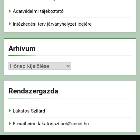
Adatvédelmi tájékoztató
Intézkedési terv járványhelyzet idejére
Arhívum
Arhívum
Rendszergazda
Lakatos Szilárd
E-mail cím:
lakatosszilard@snnai.hu