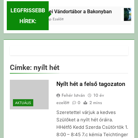
LEGFRISSEBB
Erdei Vándortábor a Bakonyban
1 Nap Ezelőtt
HÍREK:
Címke:
nyílt hét
Nyílt hét a felső tagozaton
Fehér István
10 év
ezelőtt
0
2 mins
AKTUÁLIS
Szeretettel várjuk a kedves
Szülőket a nyílt hét óráira.
HHétfő Kedd Szerda Csütörtök 1.
8:00 – 8:45 7.c kémia Teichtinger