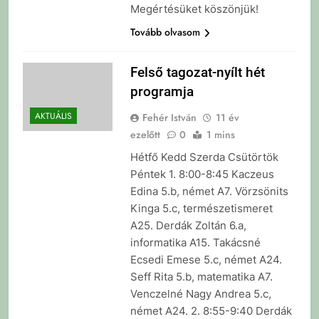
Megértésüket köszönjük!
Tovább olvasom
Felső tagozat-nyílt hét
programja
AKTUÁLIS
Fehér István
11 év
ezelőtt
0
1 mins
Hétfő Kedd Szerda Csütörtök
Péntek 1. 8:00-8:45 Kaczeus
Edina 5.b, német A7. Vörzsönits
Kinga 5.c, természetismeret
A25. Derdák Zoltán 6.a,
informatika A15. Takácsné
Ecsedi Emese 5.c, német A24.
Seff Rita 5.b, matematika A7.
Venczelné Nagy Andrea 5.c,
német A24. 2. 8:55-9:40 Derdák