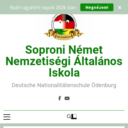
Ugrás
Nyári ügyeleti napok 2026-ban
×
Megnézem!
a
tartalomra
Soproni Német
Nemzetiségi Általános
Iskola
Deutsche Nationalitätenschule Ödenburg