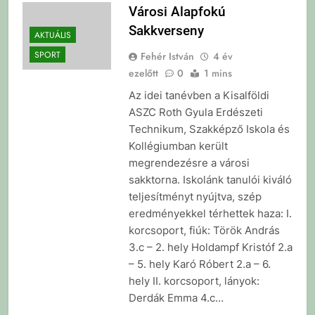
Városi Alapfokú
Sakkverseny
AKTUÁLIS
SPORT
Fehér István
4 év
ezelőtt
0
1 mins
Az idei tanévben a Kisalföldi
ASZC Roth Gyula Erdészeti
Technikum, Szakképző Iskola és
Kollégiumban került
megrendezésre a városi
sakktorna. Iskolánk tanulói kiváló
teljesítményt nyújtva, szép
eredményekkel térhettek haza: I.
korcsoport, fiúk: Török András
3.c – 2. hely Holdampf Kristóf 2.a
– 5. hely Karó Róbert 2.a – 6.
hely II. korcsoport, lányok:
Derdák Emma 4.c…