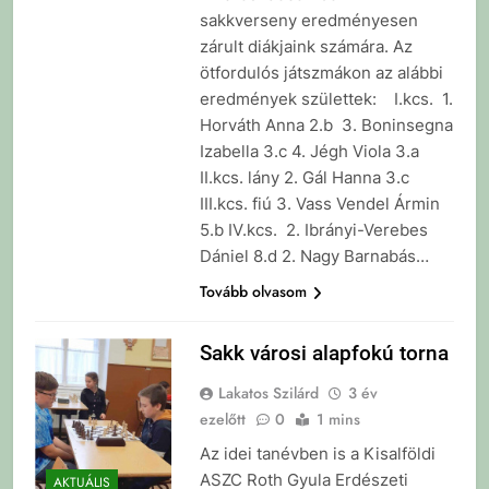
sakkverseny eredményesen
zárult diákjaink számára. Az
ötfordulós játszmákon az alábbi
eredmények születtek: I.kcs. 1.
Horváth Anna 2.b 3. Boninsegna
Izabella 3.c 4. Jégh Viola 3.a
II.kcs. lány 2. Gál Hanna 3.c
III.kcs. fiú 3. Vass Vendel Ármin
5.b IV.kcs. 2. Ibrányi-Verebes
Dániel 8.d 2. Nagy Barnabás…
Tovább olvasom
Sakk városi alapfokú torna
Lakatos Szilárd
3 év
ezelőtt
0
1 mins
Az idei tanévben is a Kisalföldi
ASZC Roth Gyula Erdészeti
AKTUÁLIS