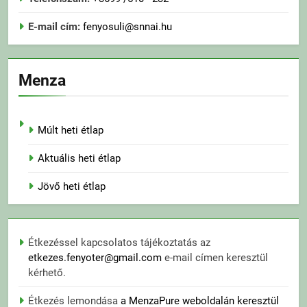
E-mail cím:
fenyosuli@snnai.hu
Menza
Múlt heti étlap
Aktuális heti étlap
Jövő heti étlap
Étkezéssel kapcsolatos tájékoztatás az
etkezes.fenyoter@gmail.com
e-mail címen keresztül
kérhető.
Étkezés lemondása
a MenzaPure weboldalán keresztül