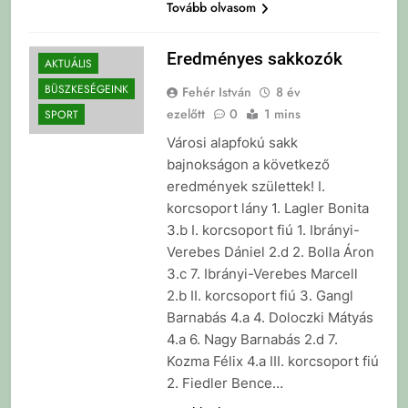
Tovább olvasom
Eredményes sakkozók
AKTUÁLIS
BÜSZKESÉGEINK
Fehér István
8 év
ezelőtt
0
1 mins
SPORT
Városi alapfokú sakk
bajnokságon a következő
eredmények születtek! I.
korcsoport lány 1. Lagler Bonita
3.b I. korcsoport fiú 1. Ibrányi-
Verebes Dániel 2.d 2. Bolla Áron
3.c 7. Ibrányi-Verebes Marcell
2.b II. korcsoport fiú 3. Gangl
Barnabás 4.a 4. Doloczki Mátyás
4.a 6. Nagy Barnabás 2.d 7.
Kozma Félix 4.a III. korcsoport fiú
2. Fiedler Bence…