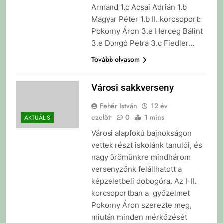
Armand 1.c Acsai Adrián 1.b
Magyar Péter 1.b II. korcsoport:
Pokorny Áron 3.e Herceg Bálint
3.e Dongó Petra 3.c Fiedler…
Tovább olvasom
Városi sakkverseny
Fehér István
12 év
ezelőtt
0
1 mins
AKTUÁLIS
Városi alapfokú bajnokságon
vettek részt iskolánk tanulói, és
nagy örömünkre mindhárom
versenyzőnk felállhatott a
képzeletbeli dobogóra. Az I-II.
korcsoportban a győzelmet
Pokorny Áron szerezte meg,
miután minden mérkőzését