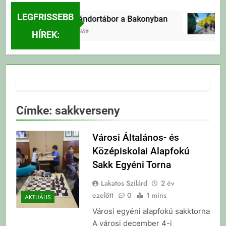
LEGFRISSEBB
Erdei Vándortábor a Bakonyban
1 Nap Ezelőtt
HÍREK:
Címke:
sakkverseny
Városi Általános- és
Középiskolai Alapfokú
Sakk Egyéni Torna
Lakatos Szilárd
2 év
ezelőtt
0
1 mins
AKTUÁLIS
Városi egyéni alapfokú sakktorna
A városi december 4-i