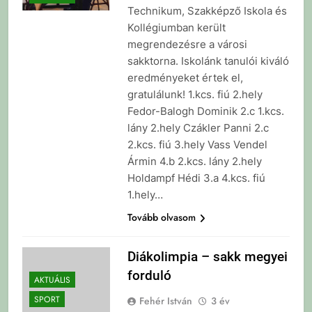
Technikum, Szakképző Iskola és
Kollégiumban került
megrendezésre a városi
sakktorna. Iskolánk tanulói kiváló
eredményeket értek el,
gratulálunk! 1.kcs. fiú 2.hely
Fedor-Balogh Dominik 2.c 1.kcs.
lány 2.hely Czákler Panni 2.c
2.kcs. fiú 3.hely Vass Vendel
Ármin 4.b 2.kcs. lány 2.hely
Holdampf Hédi 3.a 4.kcs. fiú
1.hely…
Tovább olvasom
Diákolimpia – sakk megyei
forduló
AKTUÁLIS
SPORT
Fehér István
3 év