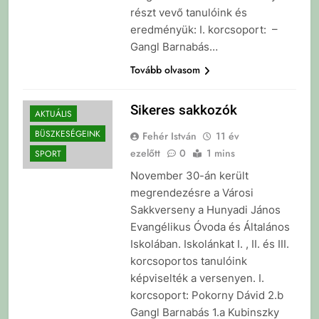
részt vevő tanulóink és
eredményük: I. korcsoport: –
Gangl Barnabás…
Tovább olvasom
Sikeres sakkozók
AKTUÁLIS
BÜSZKESÉGEINK
Fehér István
11 év
ezelőtt
0
1 mins
SPORT
November 30-án került
megrendezésre a Városi
Sakkverseny a Hunyadi János
Evangélikus Óvoda és Általános
Iskolában. Iskolánkat I. , II. és III.
korcsoportos tanulóink
képviselték a versenyen. I.
korcsoport: Pokorny Dávid 2.b
Gangl Barnabás 1.a Kubinszky