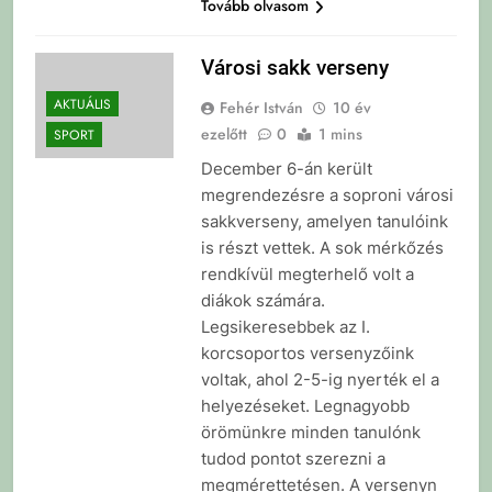
Tovább olvasom
Városi sakk verseny
AKTUÁLIS
Fehér István
10 év
ezelőtt
0
1 mins
SPORT
December 6-án került
megrendezésre a soproni városi
sakkverseny, amelyen tanulóink
is részt vettek. A sok mérkőzés
rendkívül megterhelő volt a
diákok számára.
Legsikeresebbek az I.
korcsoportos versenyzőink
voltak, ahol 2-5-ig nyerték el a
helyezéseket. Legnagyobb
örömünkre minden tanulónk
tudod pontot szerezni a
megmérettetésen. A versenyn