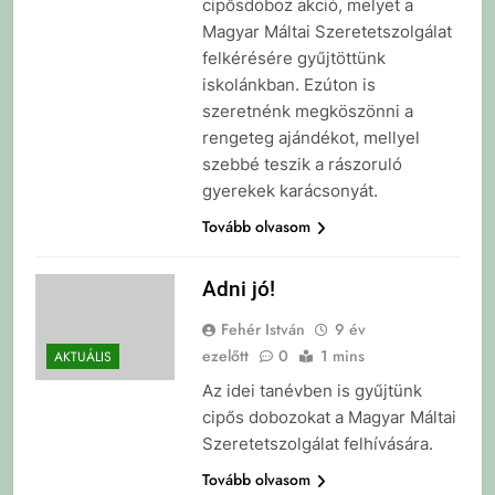
cipősdoboz akció, melyet a
Magyar Máltai Szeretetszolgálat
felkérésére gyűjtöttünk
iskolánkban. Ezúton is
szeretnénk megköszönni a
rengeteg ajándékot, mellyel
szebbé teszik a rászoruló
gyerekek karácsonyát.
Tovább olvasom
Adni jó!
Fehér István
9 év
ezelőtt
0
1 mins
AKTUÁLIS
Az idei tanévben is gyűjtünk
cipős dobozokat a Magyar Máltai
Szeretetszolgálat felhívására.
Tovább olvasom