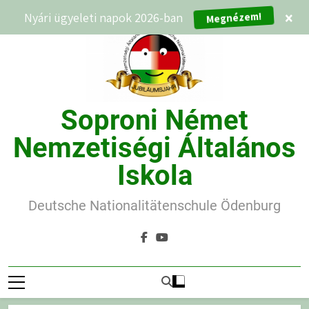
Ugrás
Nyári ügyeleti napok 2026-ban
×
Megnézem!
a
tartalomra
Soproni Német
Nemzetiségi Általános
Iskola
Deutsche Nationalitätenschule Ödenburg