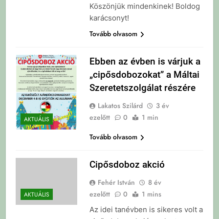
Köszönjük mindenkinek! Boldog
karácsonyt!
Tovább olvasom
Ebben az évben is várjuk a
„cipősdobozokat” a Máltai
Szeretetszolgálat részére
Lakatos Szilárd
3 év
ezelőtt
0
1 min
AKTUÁLIS
Tovább olvasom
Cipősdoboz akció
Fehér István
8 év
ezelőtt
0
1 mins
AKTUÁLIS
Az idei tanévben is sikeres volt a