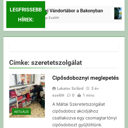
LEGFRISSEBB
Erdei Vándortábor a Bakonyban
4 Nap Ezelőtt
HÍREK:
Címke:
szeretetszolgálat
Cipősdoboznyi meglepetés
Lakatos Szilárd
3 év
ezelőtt
0
1 mins
A Máltai Szeretetszolgálat
cipősdoboz akciójához
AKTUÁLIS
csatlakozva egy csomagtartónyi
cipősdobozt gyűjtöttünk.