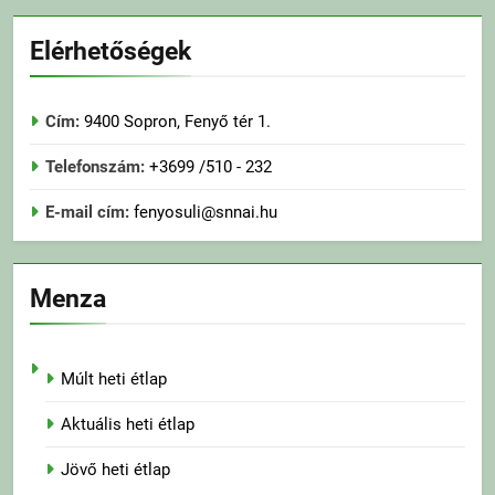
Elérhetőségek
Cím:
9400 Sopron, Fenyő tér 1.
Telefonszám:
+3699 /510 - 232
E-mail cím:
fenyosuli@snnai.hu
Menza
Múlt heti étlap
Aktuális heti étlap
Jövő heti étlap