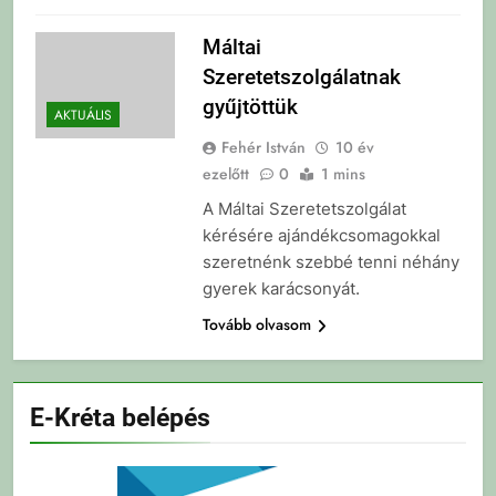
Máltai
Szeretetszolgálatnak
gyűjtöttük
AKTUÁLIS
Fehér István
10 év
ezelőtt
0
1 mins
A Máltai Szeretetszolgálat
kérésére ajándékcsomagokkal
szeretnénk szebbé tenni néhány
gyerek karácsonyát.
Tovább olvasom
E-Kréta belépés