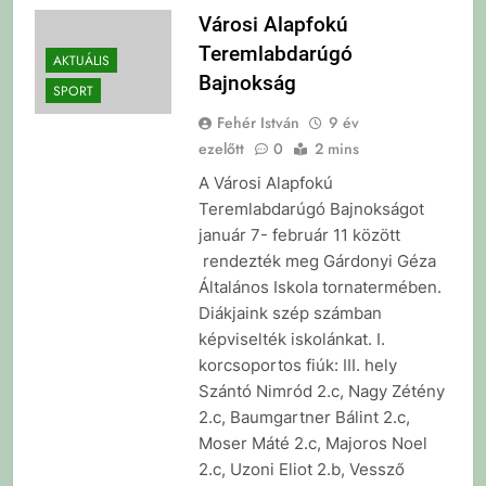
Városi Alapfokú
Teremlabdarúgó
AKTUÁLIS
Bajnokság
SPORT
Fehér István
9 év
ezelőtt
0
2 mins
A Városi Alapfokú
Teremlabdarúgó Bajnokságot
január 7- február 11 között
rendezték meg Gárdonyi Géza
Általános Iskola tornatermében.
Diákjaink szép számban
képviselték iskolánkat. I.
korcsoportos fiúk: III. hely
Szántó Nimród 2.c, Nagy Zétény
2.c, Baumgartner Bálint 2.c,
Moser Máté 2.c, Majoros Noel
2.c, Uzoni Eliot 2.b, Vessző