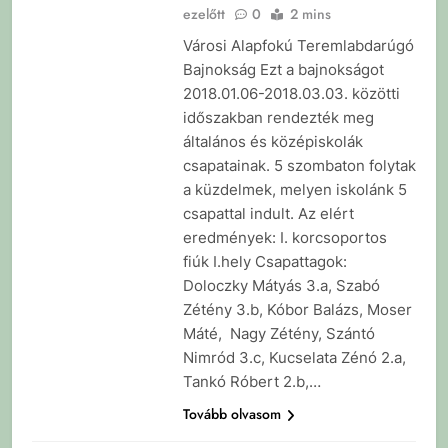
ezelőtt
0
2 mins
Városi Alapfokú Teremlabdarúgó
Bajnokság Ezt a bajnokságot
2018.01.06-2018.03.03. közötti
időszakban rendezték meg
általános és középiskolák
csapatainak. 5 szombaton folytak
a küzdelmek, melyen iskolánk 5
csapattal indult. Az elért
eredmények: I. korcsoportos
fiúk I.hely Csapattagok:
Doloczky Mátyás 3.a, Szabó
Zétény 3.b, Kóbor Balázs, Moser
Máté, Nagy Zétény, Szántó
Nimród 3.c, Kucselata Zénó 2.a,
Tankó Róbert 2.b,…
Tovább olvasom