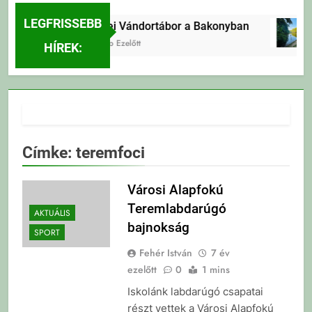
LEGFRISSEBB
Erdei Vándortábor a Bakonyban
2 Nap Ezelőtt
HÍREK:
Címke:
teremfoci
Városi Alapfokú
Teremlabdarúgó
AKTUÁLIS
bajnokság
SPORT
Fehér István
7 év
ezelőtt
0
1 mins
Iskolánk labdarúgó csapatai
részt vettek a Városi Alapfokú