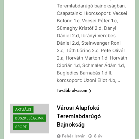
Teremlabdarúgó bajnokságban.
Csapataink: I korcsoport: Vecsei
Botond 1.c, Vecsei Péter 1.c,
Sümeghy Kristóf 2.d, Dányi
Dániel 2.d, Ibrányi Verebes
Dániel 2.d, Steinwenger Roni
2.c, Tóth Lőrinc 2.c, Pete Olivér
2.a, Horváth Márton 1.d, Horváth
Ciprián 1.d, Schmaler Ádám 1.d,
Bugledics Barnabás 1.d II.
korcsoport: Uzoni Eliot 4.b,…
Tovább olvasom
Városi Alapfokú
AKTUÁLIS
Teremlabdarúgó
BÜSZKESÉGEINK
Bajnokság
SPORT
Fehér István
8 év