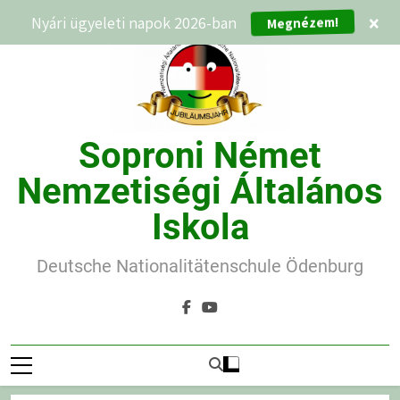
Ugrás
Nyári ügyeleti napok 2026-ban
×
Megnézem!
a
tartalomra
Soproni Német
Nemzetiségi Általános
Iskola
Deutsche Nationalitätenschule Ödenburg