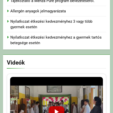
Tájékoztató a Menza Pure program bevezetéséről.
Allergén anyagok jelmagyarázata
Nyilatkozat étkezési kedvezményhez 3 vagy több
gyermek esetén
Nyilatkozat étkezési kedvezményhez a gyermek tartós
betegsége esetén
Videók