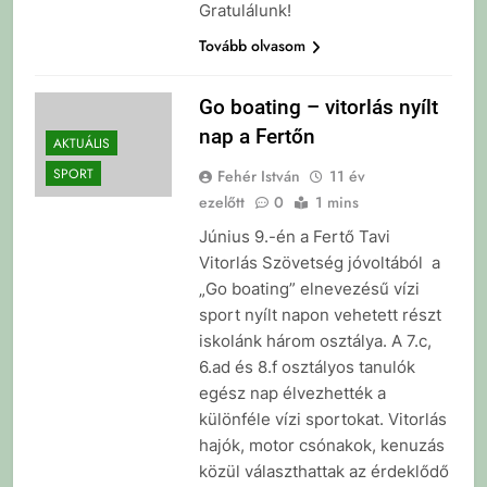
Gratulálunk!
Tovább olvasom
Go boating – vitorlás nyílt
nap a Fertőn
AKTUÁLIS
SPORT
Fehér István
11 év
ezelőtt
0
1 mins
Június 9.-én a Fertő Tavi
Vitorlás Szövetség jóvoltából a
„Go boating” elnevezésű vízi
sport nyílt napon vehetett részt
iskolánk három osztálya. A 7.c,
6.ad és 8.f osztályos tanulók
egész nap élvezhették a
különféle vízi sportokat. Vitorlás
hajók, motor csónakok, kenuzás
közül választhattak az érdeklődő