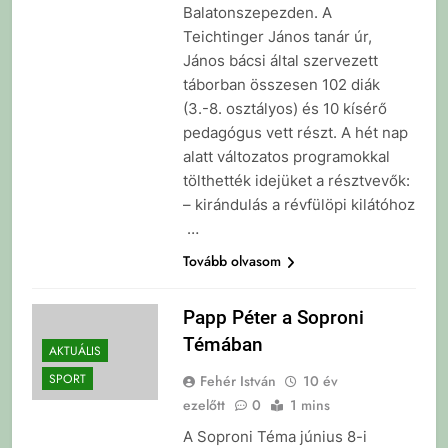
Balatonszepezden. A
Teichtinger János tanár úr,
János bácsi által szervezett
táborban összesen 102 diák
(3.-8. osztályos) és 10 kísérő
pedagógus vett részt. A hét nap
alatt változatos programokkal
tölthették idejüket a résztvevők:
– kirándulás a révfülöpi kilátóhoz
…
Tovább olvasom
Papp Péter a Soproni
Témában
AKTUÁLIS
SPORT
Fehér István
10 év
ezelőtt
0
1 mins
A Soproni Téma június 8-i