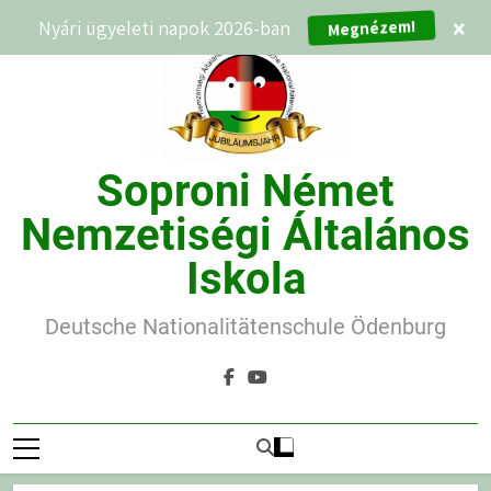
Ugrás
Nyári ügyeleti napok 2026-ban
×
Megnézem!
a
tartalomra
Soproni Német
Nemzetiségi Általános
Iskola
Deutsche Nationalitätenschule Ödenburg