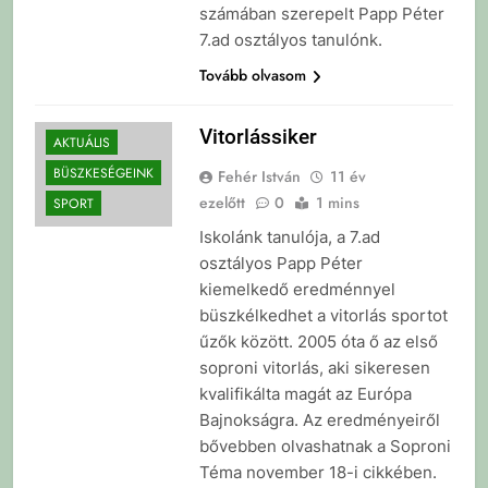
számában szerepelt Papp Péter
7.ad osztályos tanulónk.
Tovább olvasom
Vitorlássiker
AKTUÁLIS
BÜSZKESÉGEINK
Fehér István
11 év
ezelőtt
0
1 mins
SPORT
Iskolánk tanulója, a 7.ad
osztályos Papp Péter
kiemelkedő eredménnyel
büszkélkedhet a vitorlás sportot
űzők között. 2005 óta ő az első
soproni vitorlás, aki sikeresen
kvalifikálta magát az Európa
Bajnokságra. Az eredményeiről
bővebben olvashatnak a Soproni
Téma november 18-i cikkében.