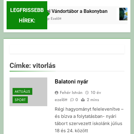
LEGFRISSEBB
Erdei Vándortábor a Bakonyban
4 Nap Ezelőtt
HÍREK:
Címke:
vitorlás
Balatoni nyár
AKTUÁLIS
Fehér István
10 év
ezelőtt
0
2 mins
SPORT
Régi hagyományt felelevenítve –
és bízva a folytatásban- nyári
tábort szervezett iskolánk július
18 és 24. között