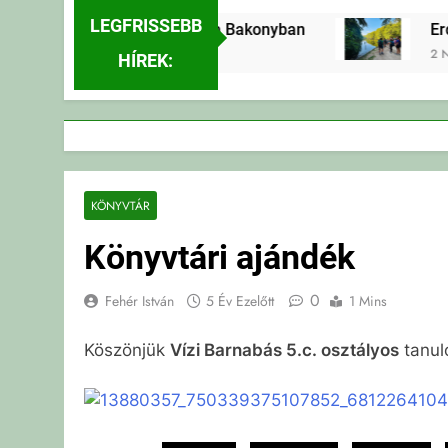
LEGFRISSEBB
Erdei Vándortábor a Bakonyban
Erd
2 Nap Ezelőtt
2 Na
HÍREK:
KÖNYVTÁR
Könyvtári ajándék
0
Fehér István
5 Év Ezelőtt
1 Mins
Köszönjük
Vízi Barnabás 5.c. osztályos
tanul