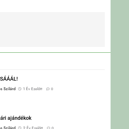
SÁÁÁL!
s Szilárd
1 Év Ezelőtt
0
ári ajándékok
s Szilárd
2 Év Ezelőtt
0