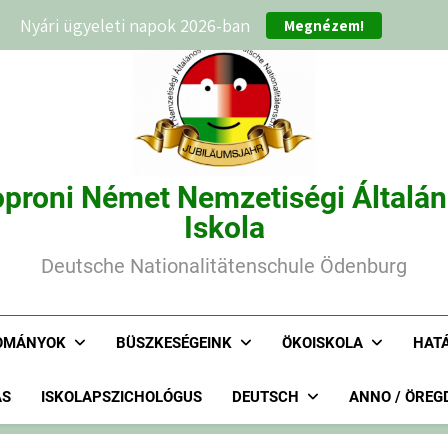
Nyári ügyeleti napok 2026-ban
Megnézem!
proni Német Nemzetiségi Általá
Iskola
Deutsche Nationalitätenschule Ödenburg
OMÁNYOK
BÜSZKESÉGEINK
ÖKOISKOLA
HAT
ÁS
ISKOLAPSZICHOLÓGUS
DEUTSCH
ANNO / ÖREG