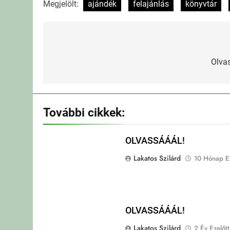
Megjelölt:
ajándék
felajánlás
könyvtár
Bejegyzés
navigáció
Olva
További cikkek:
OLVASSÁÁÁL!
Lakatos Szilárd
10 Hónap Ez
OLVASSÁÁÁL!
Lakatos Szilárd
2 Év Ezelőtt