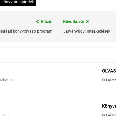
könyvtári ajándék
Előző:
Következő:
ssááál! könyvolvasó program
Járványügyi intézkedések
OLVAS
Lakato
előtt
0
Könyvt
Lakato
0