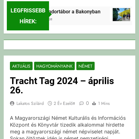
LEGFRISSEBB
Erdei Vándortábor a Bakonyban
Erde
3 Nap Ezelőtt
3 Nap E
HÍREK:
AKTUÁLIS
HAGYOMÁNYAINK
NÉMET
Tracht Tag 2024 – április
26.
0
Lakatos Szilárd
2 Év Ezelőtt
1 Mins
A Magyarországi Német Kulturális és Információs
Központ és Könyvtár tizedik alkalommal hirdette
meg a magyarországi német népviselet napját.
Sokan öltöztek idén is német nemzetiségi