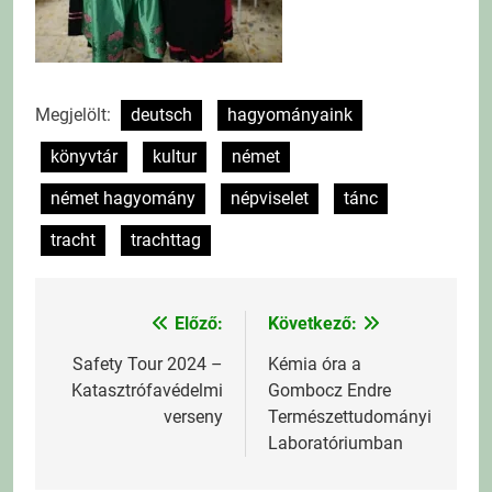
Megjelölt:
deutsch
hagyományaink
könyvtár
kultur
német
német hagyomány
népviselet
tánc
tracht
trachttag
Előző:
Következő:
Bejegyzés
navigáció
Safety Tour 2024 –
Kémia óra a
Katasztrófavédelmi
Gombocz Endre
verseny
Természettudományi
Laboratóriumban