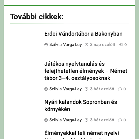
További cikkek:
Erdei Vándortábor a Bakonyban
Szilvia Varga-Ley
3 nap ezelőtt
0
Játékos nyelvtanulás és
felejthetetlen élmények – Német
tábor 3–4. osztályosoknak
Szilvia Varga-Ley
3 hét ezelőtt
0
Nyári kalandok Sopronban és
környékén
Szilvia Varga-Ley
3 hét ezelőtt
0
Élményekkel teli német nyelvi