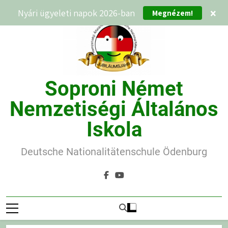
Ugrás
Megnézem!
Nyári ügyeleti napok 2026-ban
×
a
tartalomra
Soproni Német
Nemzetiségi Általános
Iskola
Deutsche Nationalitätenschule Ödenburg