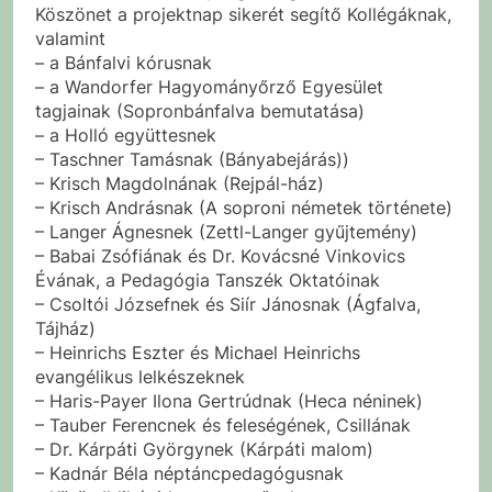
Köszönet a projektnap sikerét segítő Kollégáknak,
valamint
– a Bánfalvi kórusnak
– a Wandorfer Hagyományőrző Egyesület
tagjainak (Sopronbánfalva bemutatása)
– a Holló együttesnek
– Taschner Tamásnak (Bányabejárás))
– Krisch Magdolnának (Rejpál-ház)
– Krisch Andrásnak (A soproni németek története)
– Langer Ágnesnek (Zettl-Langer gyűjtemény)
– Babai Zsófiának és Dr. Kovácsné Vinkovics
Évának, a Pedagógia Tanszék Oktatóinak
– Csoltói Józsefnek és Siír Jánosnak (Ágfalva,
Tájház)
– Heinrichs Eszter és Michael Heinrichs
evangélikus lelkészeknek
– Haris-Payer Ilona Gertrúdnak (Heca néninek)
– Tauber Ferencnek és feleségének, Csillának
– Dr. Kárpáti Györgynek (Kárpáti malom)
– Kadnár Béla néptáncpedagógusnak