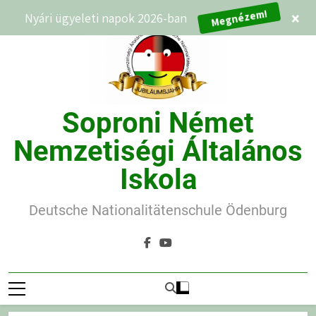
Ugrás
Megnézem!
Nyári ügyeleti napok 2026-ban
×
a
tartalomra
Soproni Német
Nemzetiségi Általános
Iskola
Deutsche Nationalitätenschule Ödenburg