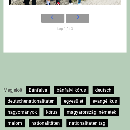
kép 1 / 43
Megjelölt:
Bánfalva
bánfalvi kórus
deutsch
deutschenationalitaten
egyesület
evangélikus
hagyományok
kórus
magyarországi németek
malom
nationalitäten
nationalitaten tag