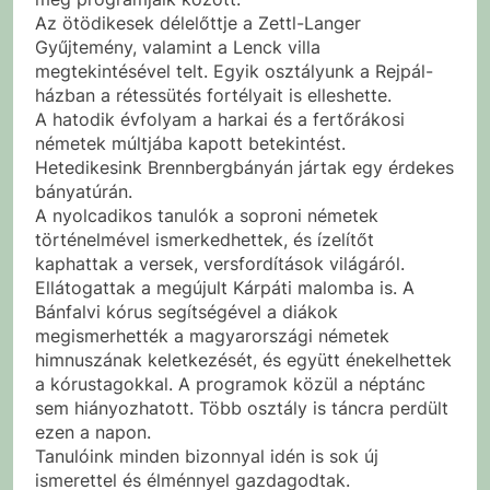
Az ötödikesek délelőttje a Zettl-Langer
Gyűjtemény, valamint a Lenck villa
megtekintésével telt. Egyik osztályunk a Rejpál-
házban a rétessütés fortélyait is elleshette.
A hatodik évfolyam a harkai és a fertőrákosi
németek múltjába kapott betekintést.
Hetedikesink Brennbergbányán jártak egy érdekes
bányatúrán.
A nyolcadikos tanulók a soproni németek
történelmével ismerkedhettek, és ízelítőt
kaphattak a versek, versfordítások világáról.
Ellátogattak a megújult Kárpáti malomba is. A
Bánfalvi kórus segítségével a diákok
megismerhették a magyarországi németek
himnuszának keletkezését, és együtt énekelhettek
a kórustagokkal. A programok közül a néptánc
sem hiányozhatott. Több osztály is táncra perdült
ezen a napon.
Tanulóink minden bizonnyal idén is sok új
ismerettel és élménnyel gazdagodtak.