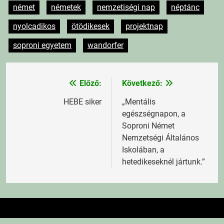
német
németek
nemzetiségi nap
néptánc
nyolcadikos
ötödikesek
projektnap
soproni egyetem
wandorfer
Előző:
Következő:
Bejegyzés
navigáció
HEBE siker
„Mentális
egészségnapon, a
Soproni Német
Nemzetségi Általános
Iskolában, a
hetedikeseknél jártunk.”