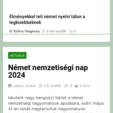
Élményekkel teli német nyelvi tábor a
legkisebbeknek
Szilvia Varga-Ley
3 hét ezelőtt
0
AKTUÁLIS
Német nemzetiségi nap
2024
0
Lakatos Szilárd
2 Év Ezelőtt
3 Mins
Iskolánk nagy hangsúlyt fektet a német
nemzetiségi hagyományok ápolására, ezért május
31-én ismét megtartottuk hagyományos