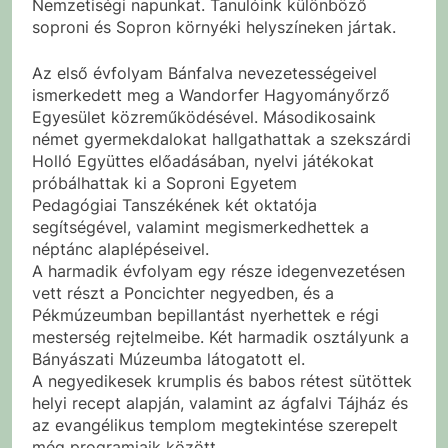
Nemzetiségi napunkat. Tanulóink különböző
soproni és Sopron környéki helyszíneken jártak.
Az első évfolyam Bánfalva nevezetességeivel
ismerkedett meg a Wandorfer Hagyományőrző
Egyesület közreműködésével. Másodikosaink
német gyermekdalokat hallgathattak a szekszárdi
Holló Együttes előadásában, nyelvi játékokat
próbálhattak ki a Soproni Egyetem
Pedagógiai Tanszékének két oktatója
segítségével, valamint megismerkedhettek a
néptánc alaplépéseivel.
A harmadik évfolyam egy része idegenvezetésen
vett részt a Poncichter negyedben, és a
Pékmúzeumban bepillantást nyerhettek e régi
mesterség rejtelmeibe. Két harmadik osztályunk a
Bányászati Múzeumba látogatott el.
A negyedikesek krumplis és babos rétest sütöttek
helyi recept alapján, valamint az ágfalvi Tájház és
az evangélikus templom megtekintése szerepelt
még programjaik között.