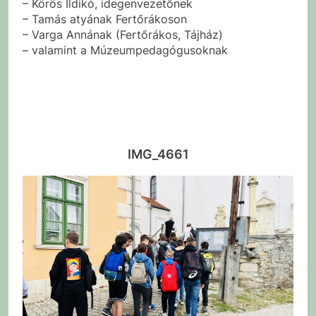
– Körös Ildikó, idegenvezetőnek
– Tamás atyának Fertőrákoson
– Varga Annának (Fertőrákos, Tájház)
– valamint a Múzeumpedagógusoknak
IMG_4661