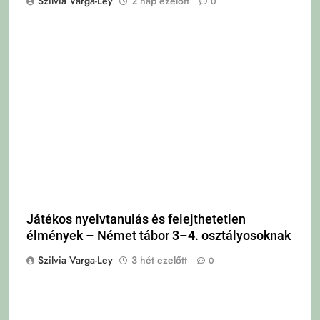
Szilvia Varga-Ley
2 nap ezelőtt
0
Játékos nyelvtanulás és felejthetetlen
élmények – Német tábor 3–4. osztályosoknak
Szilvia Varga-Ley
3 hét ezelőtt
0