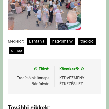
Megjelölt:
Bánfalva
hagyomány
tradíció
ünnep
Előző:
Következő:
Bejegyzés
navigáció
Tradícióink ünnepe
KEDVEZMÉNY
Bánfalván
ÉTKEZÉSHEZ
További cikkek: