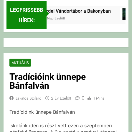
LEGFRISSEBB
Erdei Vándortábor a Bakonyban
2 Nap Ezelőtt
HÍREK:
AKTUÁLIS
Tradícióink ünnepe
Bánfalván
0
Lakatos Szilárd
2 Év Ezelőtt
1 Mins
Tradícióink ünnepe Bánfalván
Iskolánk idén is részt vett ezen a szeptemberi
bánfalvi ünnepen. A 2.a osztály zenével, tánccal,