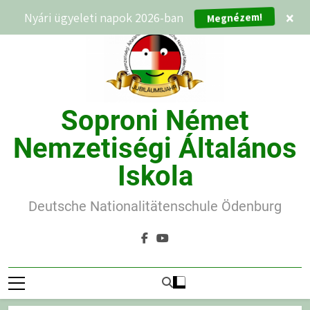
Ugrás
Megnézem!
Nyári ügyeleti napok 2026-ban
×
a
tartalomra
Soproni Német
Nemzetiségi Általános
Iskola
Deutsche Nationalitätenschule Ödenburg