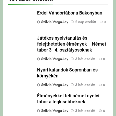
Erdei Vándortábor a Bakonyban
Szilvia Varga-Ley
2 nap ezelőtt
0
Játékos nyelvtanulás és
felejthetetlen élmények – Német
tábor 3–4. osztályosoknak
Szilvia Varga-Ley
3 hét ezelőtt
0
Nyári kalandok Sopronban és
környékén
Szilvia Varga-Ley
3 hét ezelőtt
0
Élményekkel teli német nyelvi
tábor a legkisebbeknek
Szilvia Varga-Ley
3 hét ezelőtt
0