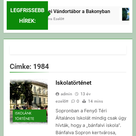
LEGFRISSEBB
Erdei Vándortábor a Bakonyban
13 Óra Ezelőtt
HÍREK:
Címke:
1984
Iskolatörténet
admin
13 év
ezelőtt
0
14 mins
Sopronban a Fenyő Téri
ISKOLÁNK
Általános Iskolát mindig csak úgy
TÖRTÉNETE
hívták, hogy a „bánfalvi iskola”.
Bánfalva Sopron kertvárosa,