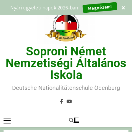
Ugrás
Nyári ügyeleti napok 2026-ban
×
Megnézem!
a
tartalomra
Soproni Német
Nemzetiségi Általános
Iskola
Deutsche Nationalitätenschule Ödenburg