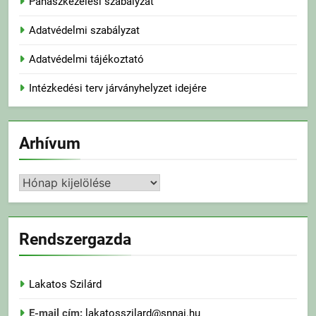
Panaszkezelési szabályzat
Adatvédelmi szabályzat
Adatvédelmi tájékoztató
Intézkedési terv járványhelyzet idejére
Arhívum
Arhívum
Rendszergazda
Lakatos Szilárd
E-mail cím:
lakatosszilard@snnai.hu