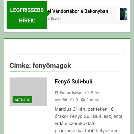
LEGFRISSEBB
Erdei Vándortábor a Bakonyban
1 Nap Ezelőtt
HÍREK:
Címke:
fenyőmagok
Fenyő Suli-buli
Fehér István
9 év
ezelőtt
0
1 mins
AKTUÁLIS
Március 31-én, pénteken 16
órakor Fenyő Suli Buli lesz, ahol
vidám szórakoztató
programokkal több helyszínen