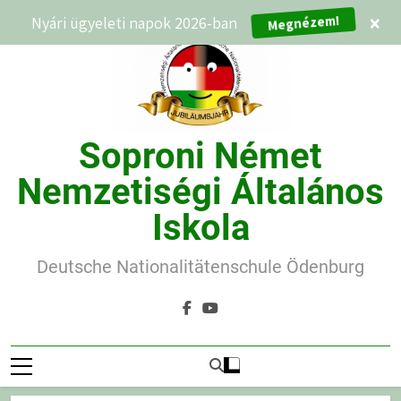
Ugrás
Nyári ügyeleti napok 2026-ban
×
Megnézem!
a
tartalomra
Soproni Német
Nemzetiségi Általános
Iskola
Deutsche Nationalitätenschule Ödenburg