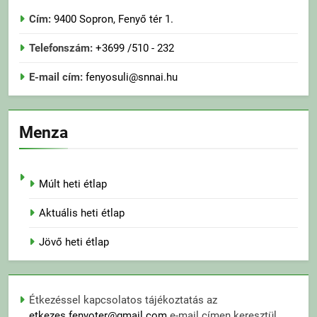
Cím:
9400 Sopron, Fenyő tér 1.
Telefonszám:
+3699 /510 - 232
E-mail cím:
fenyosuli@snnai.hu
Menza
Múlt heti étlap
Aktuális heti étlap
Jövő heti étlap
Étkezéssel kapcsolatos tájékoztatás az
etkezes.fenyoter@gmail.com
e-mail címen keresztül