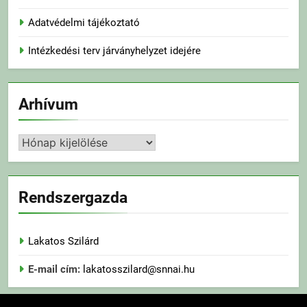
Adatvédelmi tájékoztató
Intézkedési terv járványhelyzet idejére
Arhívum
Arhívum
Rendszergazda
Lakatos Szilárd
E-mail cím:
lakatosszilard@snnai.hu