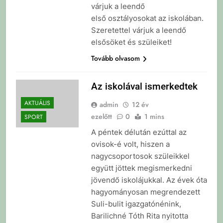
várjuk a leendő
első osztályosokat az iskolában.
Szeretettel várjuk a leendő
elsősöket és szüleiket!
Tovább olvasom
Az iskolával ismerkedtek
AKTUÁLIS
admin
12 év
ezelőtt
0
1 mins
SPORT
A péntek délután ezúttal az
ovisok-é volt, hiszen a
nagycsoportosok szüleikkel
együtt jöttek megismerkedni
jövendő iskolájukkal. Az évek óta
hagyományosan megrendezett
Suli-bulit igazgatónénink,
Barilichné Tóth Rita nyitotta