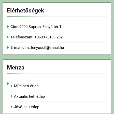
Elérhetőségek
Cím:
9400 Sopron, Fenyő tér 1.
Telefonszám:
+3699 /510 - 232
E-mail cím:
fenyosuli@snnai.hu
Menza
Múlt heti étlap
Aktuális heti étlap
Jövő heti étlap