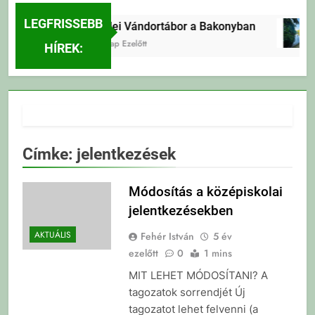
LEGFRISSEBB
Erdei Vándortábor a Bakonyban
4 Nap Ezelőtt
HÍREK:
Címke:
jelentkezések
Módosítás a középiskolai
jelentkezésekben
AKTUÁLIS
Fehér István
5 év
ezelőtt
0
1 mins
MIT LEHET MÓDOSÍTANI? A
tagozatok sorrendjét Új
tagozatot lehet felvenni (a