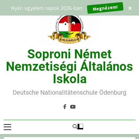
Ugrás
Nyári ügyeleti napok 2026-ban
×
Megnézem!
a
tartalomra
Soproni Német
Nemzetiségi Általános
Iskola
Deutsche Nationalitätenschule Ödenburg