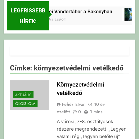
LEGFRISSEBB
Erdei Vándortábor a Bakonyban
22 Óra Ezelőtt
HÍREK:
Címke:
környezetvédelmi vetélkedő
Környezetvédelmi
vetélkedő
AKTUÁLIS
ÖKOISKOLA
Fehér István
10 év
ezelőtt
0
1 mins
A városi, 7-8. osztályosok
részére megrendezett „Legyen
valami régi, legyen belőle új”