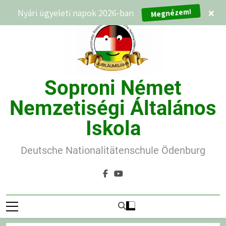
Ugrás
Nyári ügyeleti napok 2026-ban
×
Megnézem!
a
tartalomra
Soproni Német
Nemzetiségi Általános
Iskola
Deutsche Nationalitätenschule Ödenburg