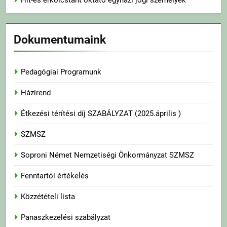
Hit-és erkölcstant oktató egyházi jogi személyek
Dokumentumaink
Pedagógiai Programunk
Házirend
Étkezési térítési díj SZABÁLYZAT (2025.április )
SZMSZ
Soproni Német Nemzetiségi Önkormányzat SZMSZ
Fenntartói értékelés
Közzétételi lista
Panaszkezelési szabályzat