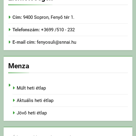
Cím:
9400 Sopron, Fenyő tér 1.
Telefonszám:
+3699 /510 - 232
E-mail cím:
fenyosuli@snnai.hu
Menza
Múlt heti étlap
Aktuális heti étlap
Jövő heti étlap