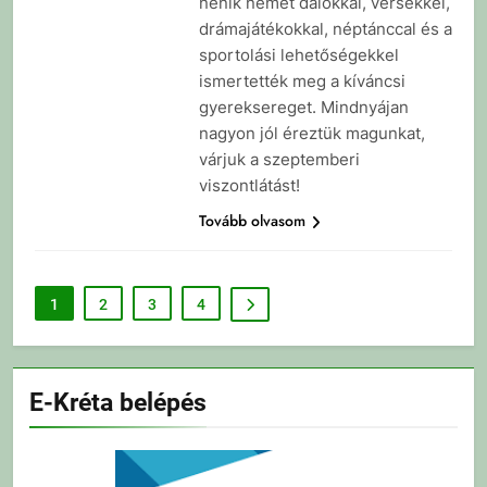
nénik német dalokkal, versekkel,
drámajátékokkal, néptánccal és a
sportolási lehetőségekkel
ismertették meg a kíváncsi
gyereksereget. Mindnyájan
nagyon jól éreztük magunkat,
várjuk a szeptemberi
viszontlátást!
Tovább olvasom
1
2
3
4
E-Kréta belépés