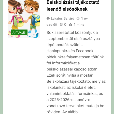
Beiskolázási tájékoztató
leendő elsősöknek
Lakatos Szilárd
1 év
ezelőtt
0
1 mins
Sok szeretettel köszöntjük a
AKTUÁLIS
szeptembertől első osztályba
lépő tanulók szüleit.
Honlapunkra és Facebook
oldalunkra folyamatosan töltünk
fel információkat a
beiskolázással kapcsolatban.
Ezek sorát nyitja a mostani
Beiskolázási tájékoztató, mely az
iskolánkat, az iskolai életet,
valamint oktatási formáinkat, és
a 2025-2026-os tanévre
vonatkozó terveinket mutatja be
röviden. Az alábbi