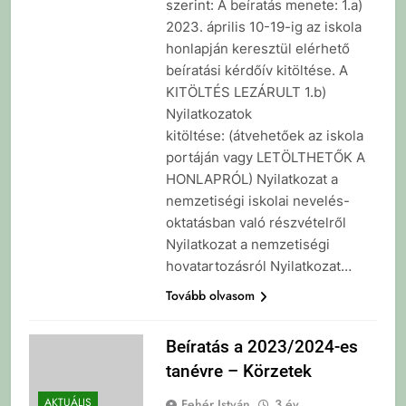
szerint: A beíratás menete: 1.a)
2023. április 10-19-ig az iskola
honlapján keresztül elérhető
beíratási kérdőív kitöltése. A
KITÖLTÉS LEZÁRULT 1.b)
Nyilatkozatok
kitöltése: (átvehetőek az iskola
portáján vagy LETÖLTHETŐK A
HONLAPRÓL) Nyilatkozat a
nemzetiségi iskolai nevelés-
oktatásban való részvételről
Nyilatkozat a nemzetiségi
hovatartozásról Nyilatkozat…
Tovább olvasom
Beíratás a 2023/2024-es
tanévre – Körzetek
AKTUÁLIS
Fehér István
3 év