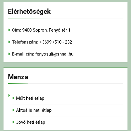
Elérhetőségek
Cím:
9400 Sopron, Fenyő tér 1.
Telefonszám:
+3699 /510 - 232
E-mail cím:
fenyosuli@snnai.hu
Menza
Múlt heti étlap
Aktuális heti étlap
Jövő heti étlap