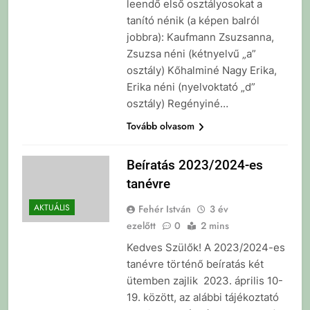
leendő első osztályosokat a
tanító nénik (a képen balról
jobbra): Kaufmann Zsuzsanna,
Zsuzsa néni (kétnyelvű „a”
osztály) Kőhalminé Nagy Erika,
Erika néni (nyelvoktató „d”
osztály) Regényiné…
Tovább olvasom
Beíratás 2023/2024-es
tanévre
AKTUÁLIS
Fehér István
3 év
ezelőtt
0
2 mins
Kedves Szülők! A 2023/2024-es
tanévre történő beíratás két
ütemben zajlik 2023. április 10-
19. között, az alábbi tájékoztató