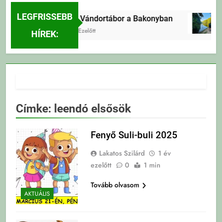
LEGFRISSEBB
Erdei Vándortábor a Bakonyban
3 Nap Ezelőtt
HÍREK:
Címke:
leendó elsősök
Fenyő Suli-buli 2025
Lakatos Szilárd
1 év
ezelőtt
0
1 min
Tovább olvasom
AKTUÁLIS