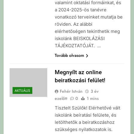
valamint oktatási formáinkat, és
a 2024-2025-ös tanévre
vonatkozó terveinket mutatja be
röviden. Az alábbi
elérhetőségen tekinthetik meg
iskolánk BEISKOLÁZÁSI
TÁJÉKOZTATÓJÁT. …
Tovább olvasom
Megnyílt az online
beiratkozási felület!
AKTUÁLIS
Fehér István
3 év
ezelőtt
0
1 mins
Tisztelt Szülők! Elérhetővé vált
iskolánk beíratási felülete, és
letölthetők a beiratkozáshoz
szükséges nyilatkozatok is.