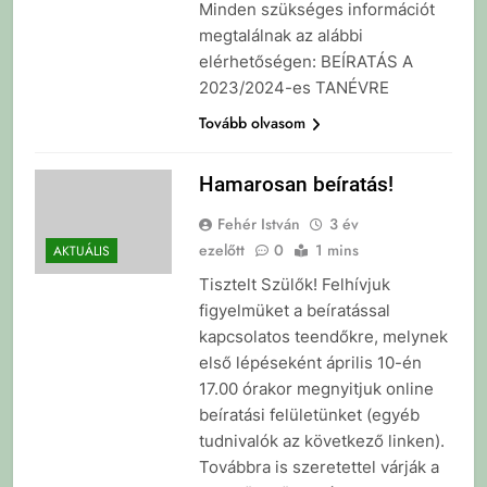
Minden szükséges információt
megtalálnak az alábbi
elérhetőségen: BEÍRATÁS A
2023/2024-es TANÉVRE
Tovább olvasom
Hamarosan beíratás!
Fehér István
3 év
ezelőtt
0
1 mins
AKTUÁLIS
Tisztelt Szülők! Felhívjuk
figyelmüket a beíratással
kapcsolatos teendőkre, melynek
első lépéseként április 10-én
17.00 órakor megnyitjuk online
beíratási felületünket (egyéb
tudnivalók az következő linken).
Továbbra is szeretettel várják a