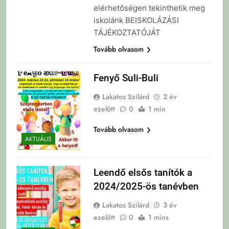
elérhetőségen tekinthetik meg
iskolánk BEISKOLÁZÁSI
TÁJÉKOZTATÓJÁT
Tovább olvasom
Fenyő Suli-Buli
Lakatos Szilárd
2 év
ezelőtt
0
1 min
Tovább olvasom
AKTUÁLIS
Leendő elsős tanítók a
2024/2025-ös tanévben
Lakatos Szilárd
3 év
ezelőtt
0
1 mins