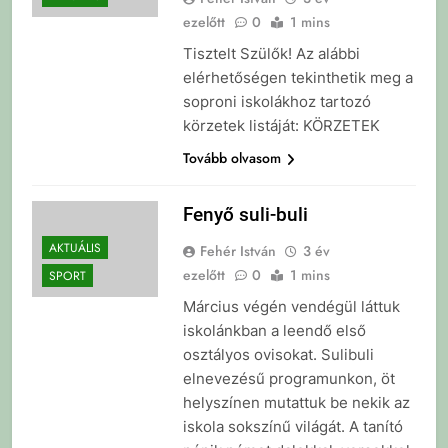
ezelőtt
0
1 mins
Tisztelt Szülők! Az alábbi
elérhetőségen tekinthetik meg a
soproni iskolákhoz tartozó
körzetek listáját: KÖRZETEK
Tovább olvasom
Fenyő suli-buli
AKTUÁLIS
Fehér István
3 év
ezelőtt
0
1 mins
SPORT
Március végén vendégül láttuk
iskolánkban a leendő első
osztályos ovisokat. Sulibuli
elnevezésű programunkon, öt
helyszínen mutattuk be nekik az
iskola sokszínű világát. A tanító