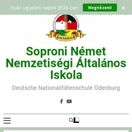
Ugrás
Nyári ügyeleti napok 2026-ban
×
Megnézem!
a
tartalomra
Soproni Német
Nemzetiségi Általános
Iskola
Deutsche Nationalitätenschule Ödenburg