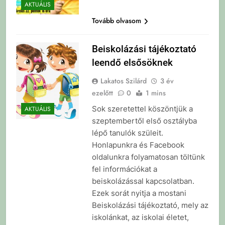
AKTUÁLIS
Tovább olvasom
Beiskolázási tájékoztató
leendő elsősöknek
Lakatos Szilárd
3 év
ezelőtt
0
1 mins
Sok szeretettel köszöntjük a
AKTUÁLIS
szeptembertől első osztályba
lépő tanulók szüleit.
Honlapunkra és Facebook
oldalunkra folyamatosan töltünk
fel információkat a
beiskolázással kapcsolatban.
Ezek sorát nyitja a mostani
Beiskolázási tájékoztató, mely az
iskolánkat, az iskolai életet,