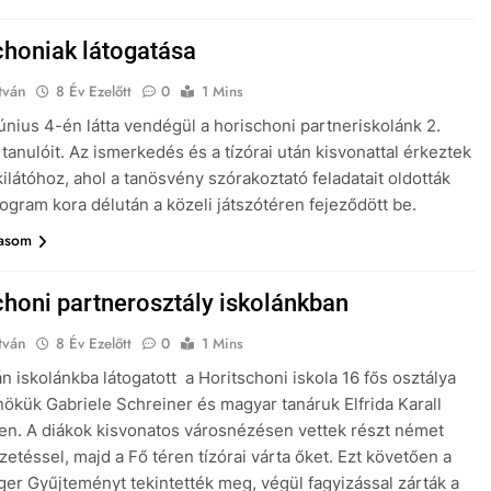
choniak látogatása
tván
8 Év Ezelőtt
0
1 Mins
június 4-én látta vendégül a horischoni partneriskolánk 2.
 tanulóit. Az ismerkedés és a tízórai után kisvonattal érkeztek
kilátóhoz, ahol a tanösvény szórakoztató feladatait oldották
rogram kora délután a közeli játszótéren fejeződött be.
vasom
choni partnerosztály iskolánkban
tván
8 Év Ezelőtt
0
1 Mins
n iskolánkba látogatott a Horitschoni iskola 16 fős osztálya
nökük Gabriele Schreiner és magyar tanáruk Elfrida Karall
en. A diákok kisvonatos városnézésen vettek részt német
zetéssel, majd a Fő téren tízórai várta őket. Ezt követően a
ger Gyűjteményt tekintették meg, végül fagyizással zárták a