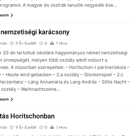
 programot. A magyar és osztrák tanulók negyedik éve…
vasom
nemzetiségi karácsony
tván
9 Év Ezelőtt
0
1 Mins
 20-án tartottuk iskolánk hagyományos német nemzetiségi
i ünnepségét, melyen több osztály adott műsort a
ek. A műsorban szerepeltek: – Horitschon-i partneriskola –
ly – Heute wird gebacken – 2.a osztály – Glockenspiel – 2.c
 Kerzentanz – Láng Annamária és Lang András – Stille Nacht –
a osztály – Weihnachtszene…
vasom
tás Horitschonban
tván
9 Év Ezelőtt
0
1 Mins