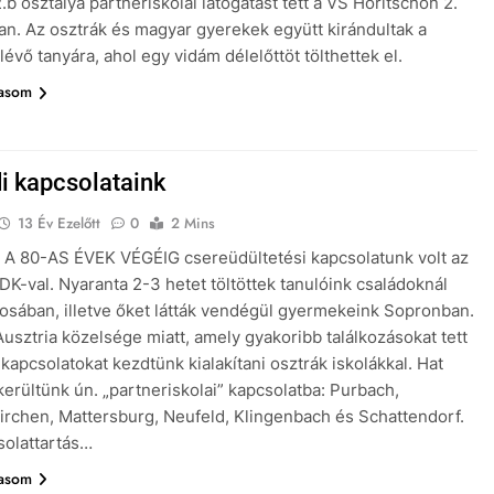
.b osztálya partneriskolai látogatást tett a VS Horitschon 2.
an. Az osztrák és magyar gyerekek együtt kirándultak a
lévő tanyára, ahol egy vidám délelőttöt tölthettek el.
vasom
di kapcsolataink
13 Év Ezelőtt
0
2 Mins
A 80-AS ÉVEK VÉGÉIG csereüdültetési kapcsolatunk volt az
DK-val. Nyaranta 2-3 hetet töltöttek tanulóink családoknál
rosában, illetve őket látták vendégül gyermekeink Sopronban.
Ausztria közelsége miatt, amely gyakoribb találkozásokat tett
 kapcsolatokat kezdtünk kialakítani osztrák iskolákkal. Hat
 kerültünk ún. „partneriskolai” kapcsolatba: Purbach,
rchen, Mattersburg, Neufeld, Klingenbach és Schattendorf.
solattartás…
vasom