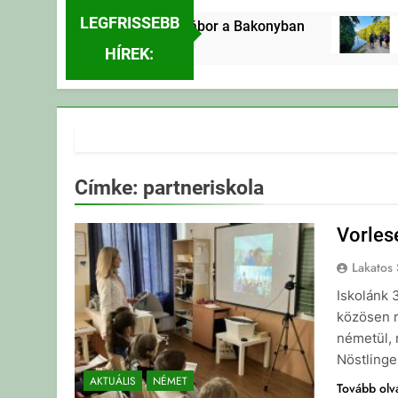
LEGFRISSEBB
Erdei Vándortábor a Bakonyban
E
3 Nap Ezelőtt
3 
HÍREK:
Címke:
partneriskola
Vorles
Lakatos 
Iskolánk 3
közösen r
németül, 
Nöstling
AKTUÁLIS
NÉMET
Tovább ol