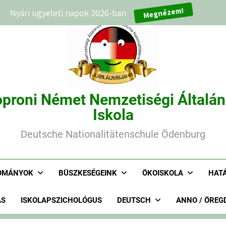
Nyári ügyeleti napok 2026-ban
Megnézem!
proni Német Nemzetiségi Általá
Iskola
Deutsche Nationalitätenschule Ödenburg
OMÁNYOK
BÜSZKESÉGEINK
ÖKOISKOLA
HAT
ÁS
ISKOLAPSZICHOLÓGUS
DEUTSCH
ANNO / ÖREG