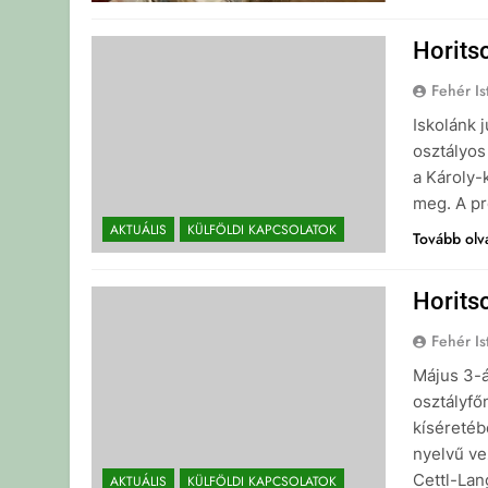
Horits
Fehér Is
Iskolánk 
osztályos
a Károly-
meg. A p
AKTUÁLIS
KÜLFÖLDI KAPCSOLATOK
Tovább ol
Horits
Fehér Is
Május 3-á
osztályfő
kíséretéb
nyelvű ve
Cettl-Lan
AKTUÁLIS
KÜLFÖLDI KAPCSOLATOK