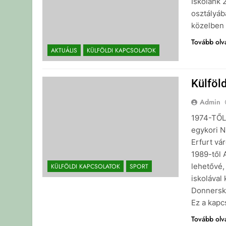
Iskolánk 2
osztályáb
közelben 
Tovább ol
AKTUÁLIS
KÜLFÖLDI KAPCSOLATOK
Külföl
Admin
1974-TŐL 
egykori N
Erfurt vá
1989-től 
lehetővé,
KÜLFÖLDI KAPCSOLATOK
SPORT
iskolával
Donnerski
Ez a kapc
Tovább ol