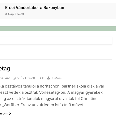
rdei Vándortábor a Bakonyban
Nap Ezelőtt
etag
Szilárd
2 Év Ezelőtt
0
1 Mins
.a osztályos tanulói a horitschoni partneriskola diákjaival
észt vettek a osztrák Vorlesetag-on. A magyar gyerekek
míg az osztrák tanulók magyarul olvasták fel Christine
er „Worüber Franz unzufrieden ist” című művét.
vasom