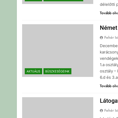
délelőtti
Tovább ol
Német 
Fehér Is
December
karácsony
vendégekn
1.a osztá
osztály –
AKTUÁLIS
BÜSZKESÉGEINK
6.d és 3.
Tovább ol
Látoga
Fehér Is