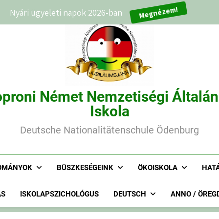
Nyári ügyeleti napok 2026-ban
Megnézem!
proni Német Nemzetiségi Általá
Iskola
Deutsche Nationalitätenschule Ödenburg
OMÁNYOK
BÜSZKESÉGEINK
ÖKOISKOLA
HAT
ÁS
ISKOLAPSZICHOLÓGUS
DEUTSCH
ANNO / ÖREG