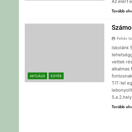
Az elért 
Tovább ol
Számo
Fehér Is
Iskolánk 
tehetség
vettek ré
alkalmas 
fontosnak
AKTUÁLIS
EGYÉB
TIT-tel e
lebonyolí
5.a 2.hel
Tovább ol