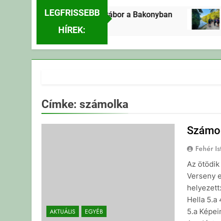
LEGFRISSEBB
Erdei Vándortábor a Bakonyban
3 Nap Ezelőtt
3
HÍREK:
Címke:
számolka
Számol
Fehér Is
Az ötödik
Verseny e
helyezett
Hella 5.a
5.a Képei
AKTUÁLIS
EGYÉB