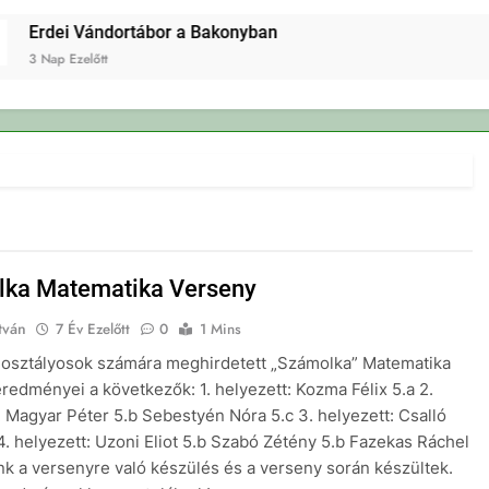
Erdei Vándortábor a Bakonyban
 Nap Ezelőtt
ka Matematika Verseny
tván
7 Év Ezelőtt
0
1 Mins
 osztályosok számára meghirdetett „Számolka” Matematika
redményei a következők: 1. helyezett: Kozma Félix 5.a 2.
: Magyar Péter 5.b Sebestyén Nóra 5.c 3. helyezett: Csalló
 4. helyezett: Uzoni Eliot 5.b Szabó Zétény 5.b Fazekas Ráchel
nk a versenyre való készülés és a verseny során készültek.