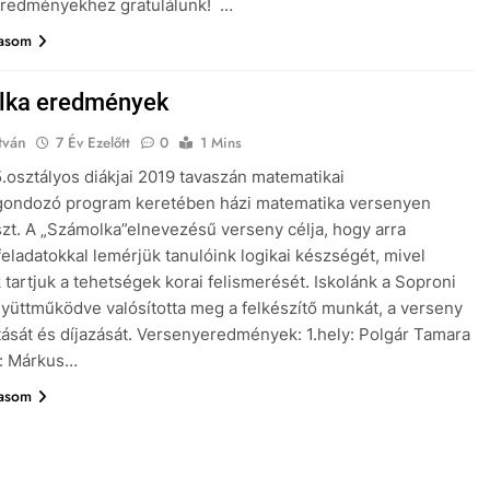
eredményekhez gratulálunk! …
vasom
lka eredmények
tván
7 Év Ezelőtt
0
1 Mins
5.osztályos diákjai 2019 tavaszán matematikai
gondozó program keretében házi matematika versenyen
szt. A „Számolka”elnevezésű verseny célja, hogy arra
feladatokkal lemérjük tanulóink logikai készségét, mivel
 tartjuk a tehetségek korai felismerését. Iskolánk a Soproni
gyüttműködve valósította meg a felkészítő munkát, a verseny
tását és díjazását. Versenyeredmények: 1.hely: Polgár Tamara
y: Márkus…
vasom