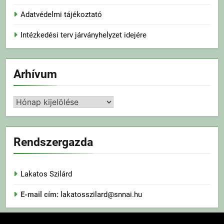
Adatvédelmi tájékoztató
Intézkedési terv járványhelyzet idejére
Arhívum
Arhívum
Rendszergazda
Lakatos Szilárd
E-mail cím:
lakatosszilard@snnai.hu