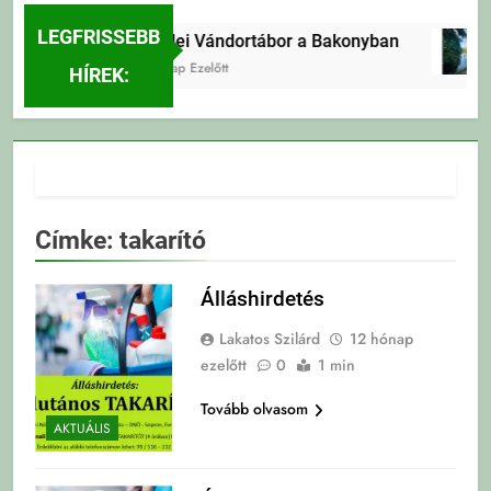
LEGFRISSEBB
Erdei Vándortábor a Bakonyban
3 Nap Ezelőtt
HÍREK:
Címke:
takarító
Álláshirdetés
Lakatos Szilárd
12 hónap
ezelőtt
0
1 min
Tovább olvasom
AKTUÁLIS