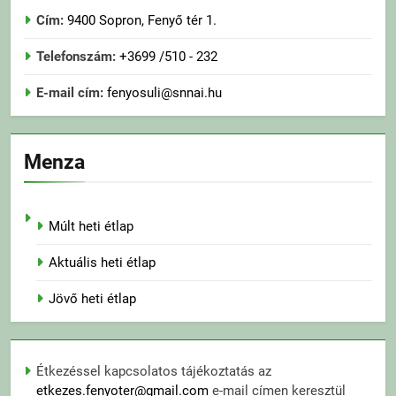
Cím:
9400 Sopron, Fenyő tér 1.
Telefonszám:
+3699 /510 - 232
E-mail cím:
fenyosuli@snnai.hu
Menza
Múlt heti étlap
Aktuális heti étlap
Jövő heti étlap
Étkezéssel kapcsolatos tájékoztatás az
etkezes.fenyoter@gmail.com
e-mail címen keresztül