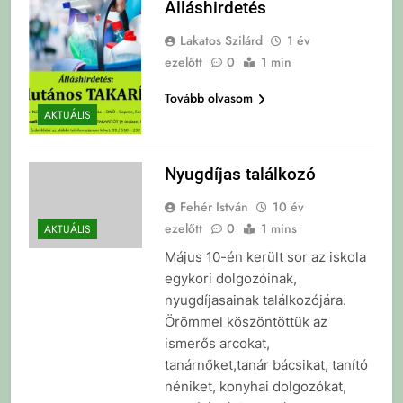
Álláshirdetés
Lakatos Szilárd
1 év
ezelőtt
0
1 min
Tovább olvasom
AKTUÁLIS
Nyugdíjas találkozó
Fehér István
10 év
ezelőtt
0
1 mins
AKTUÁLIS
Május 10-én került sor az iskola
egykori dolgozóinak,
nyugdíjasainak találkozójára.
Örömmel köszöntöttük az
ismerős arcokat,
tanárnőket,tanár bácsikat, tanító
néniket, konyhai dolgozókat,