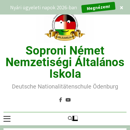
Ugrás
Nyári ügyeleti napok 2026-ban
×
Megnézem!
a
tartalomra
Soproni Német
Nemzetiségi Általános
Iskola
Deutsche Nationalitätenschule Ödenburg