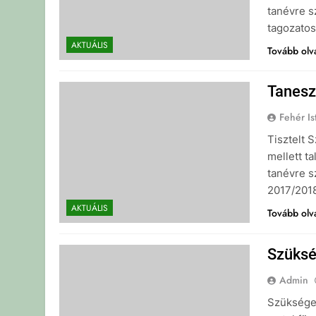
tanévre s
tagozato
AKTUÁLIS
Tovább ol
Tanesz
Fehér Is
Tisztelt 
mellett t
tanévre s
2017/2018
AKTUÁLIS
Tovább ol
Szüksé
Admin
Szükséges