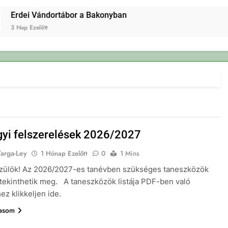
rdei Vándortábor a Bakonyban
Nap Ezelőtt
gyi felszerelések 2026/2027
Varga-Ley
1 Hónap Ezelőtt
0
1 Mins
Szülök! Az 2026/2027-es tanévben szükséges taneszközök
itt tekinthetik meg. A taneszközök listája PDF-ben való
éhez klikkeljen ide.
vasom