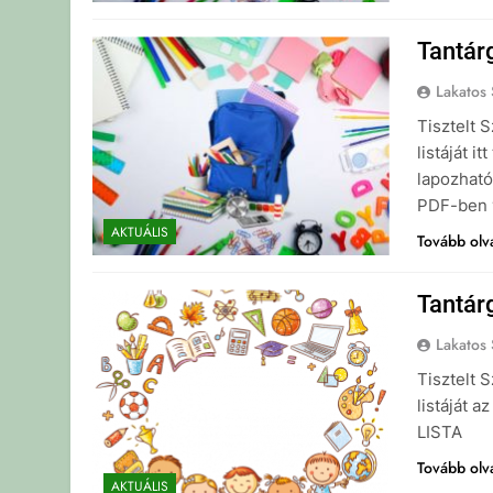
Tantár
Lakatos 
Tisztelt 
listáját 
lapozható,
PDF-ben v
AKTUÁLIS
Tovább ol
Tantár
Lakatos 
Tisztelt 
listáját 
LIST
Tovább ol
AKTUÁLIS