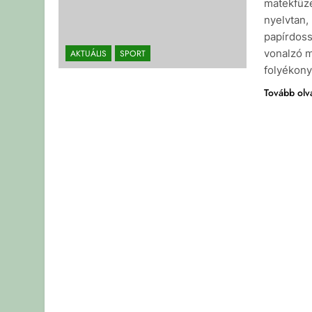
matekfüzet
nyelvtan,
papírdoss
vonalzó m
AKTUÁLIS
SPORT
folyékon
Tovább ol