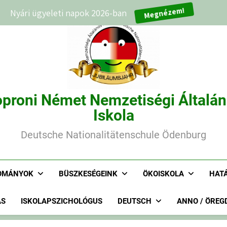
Nyári ügyeleti napok 2026-ban
Megnézem!
proni Német Nemzetiségi Általá
Iskola
Deutsche Nationalitätenschule Ödenburg
OMÁNYOK
BÜSZKESÉGEINK
ÖKOISKOLA
HAT
ÁS
ISKOLAPSZICHOLÓGUS
DEUTSCH
ANNO / ÖREG