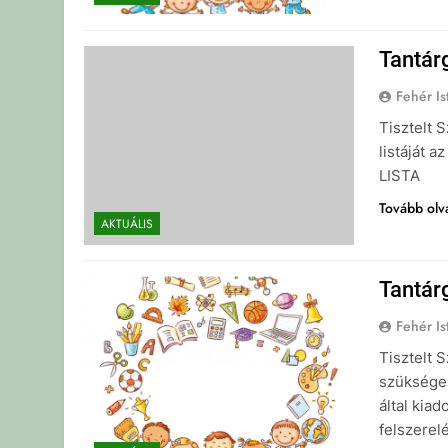
Tantár
Fehér Is
Tisztelt
listáját 
LISTA
Tovább ol
AKTUÁLIS
Tantár
Fehér Is
Tisztelt 
szükséges
által kiad
felszerel