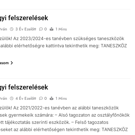
gyi felszerelések
tván
3 Év Ezelőtt
0
1 Mins
 Szülök! Az 2023/2024-es tanévben szükséges taneszközök
az alábbi elérhetőségre kattintva tekinthetik meg: TANESZKÖZ
vasom
gyi felszerelések
tván
4 Év Ezelőtt
0
1 Mins
Szülök! Az 2021/2022-es tanévben az alábbi taneszközök
ek gyermekeik számára: – Alsó tagozaton az osztályfőnökök
ott tájékoztatás szerinti eszközök. – Felső tagozatos
éseket az alábbi elérhetőségen tekinthetik meg: TANESZKÖZ