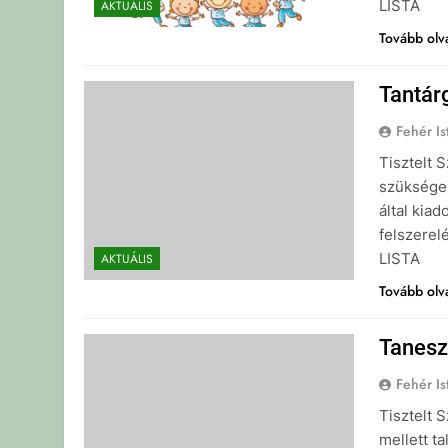
LISTA
AKTUÁLIS
Tovább ol
Tantár
Fehér Is
Tisztelt 
szükséges
által kiad
felszerel
LISTA
AKTUÁLIS
Tovább ol
Tanesz
Fehér Is
Tisztelt 
mellett t