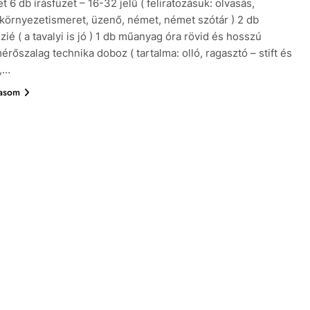
 6 db írásfüzet – 16-32 jelű ( feliratozásuk: olvasás,
 környezetismeret, üzenő, német, német szótár ) 2 db
zié ( a tavalyi is jó ) 1 db műanyag óra rövid és hosszú
érőszalag technika doboz ( tartalma: olló, ragasztó – stift és
y,…
vasom