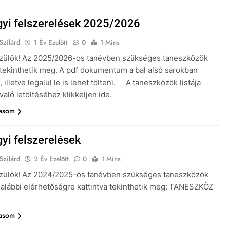
gyi felszerelések 2025/2026
Szilárd
1 Év Ezelőtt
0
1 Mins
Szülök! Az 2025/2026-os tanévben szükséges taneszközök
itt tekinthetik meg. A pdf dokumentum a bal alsó sarokban
 illetve legalul le is lehet tölteni. A taneszközök listája
aló letöltéséhez klikkeljen ide.
vasom
gyi felszerelések
Szilárd
2 Év Ezelőtt
0
1 Mins
Szülök! Az 2024/2025-ös tanévben szükséges taneszközök
az alábbi elérhetőségre kattintva tekinthetik meg: TANESZKÖZ
A
vasom