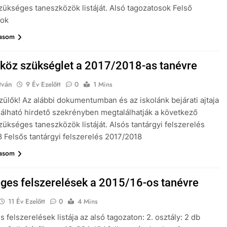
zükséges taneszközök listáját. Alsó tagozatosok Felső
sok
vasom
köz szükséglet a 2017/2018-as tanévre
tván
9 Év Ezelőtt
0
1 Mins
Szülők! Az alábbi dokumentumban és az iskolánk bejárati ajtaja
alálható hirdető szekrényben megtalálhatják a következő
zükséges taneszközök listáját. Alsós tantárgyi felszerelés
 Felsős tantárgyi felszerelés 2017/2018
vasom
ges felszerelések a 2015/16-os tanévre
11 Év Ezelőtt
0
4 Mins
 felszerelések listája az alsó tagozaton: 2. osztály: 2 db