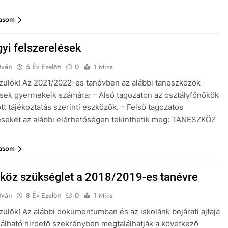
vasom
gyi felszerelések
tván
5 Év Ezelőtt
0
1 Mins
Szülök! Az 2021/2022-es tanévben az alábbi taneszközök
ek gyermekeik számára: – Alsó tagozaton az osztályfőnökök
ott tájékoztatás szerinti eszközök. – Felső tagozatos
éseket az alábbi elérhetőségen tekinthetik meg: TANESZKÖZ
vasom
köz szükséglet a 2018/2019-es tanévre
tván
8 Év Ezelőtt
0
1 Mins
Szülők! Az alábbi dokumentumban és az iskolánk bejárati ajtaja
alálható hirdető szekrényben megtalálhatják a következő