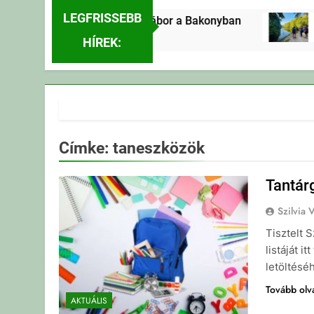
LEGFRISSEBB
Erdei Vándortábor a Bakonyban
E
3 Nap Ezelőtt
3 
HÍREK:
Címke:
taneszközök
Tantár
Szilvia 
Tisztelt 
listáját 
letöltés
Tovább ol
AKTUÁLIS