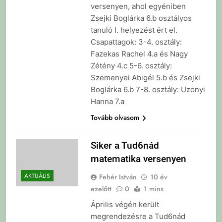
versenyen, ahol egyéniben
Zsejki Boglárka 6.b osztályos
tanuló I. helyezést ért el.
Csapattagok: 3-4. osztály:
Fazekas Rachel 4.a és Nagy
Zétény 4.c 5-6. osztály:
Szemenyei Abigél 5.b és Zsejki
Boglárka 6.b 7-8. osztály: Uzonyi
Hanna 7.a
Tovább olvasom
Siker a Tud6nád
matematika versenyen
AKTUÁLIS
Fehér István
10 év
ezelőtt
0
1 mins
Április végén került
megrendezésre a Tud6nád