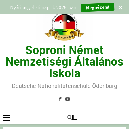
Ugrás
Nyári ügyeleti napok 2026-ban
×
Megnézem!
a
tartalomra
Soproni Német
Nemzetiségi Általános
Iskola
Deutsche Nationalitätenschule Ödenburg