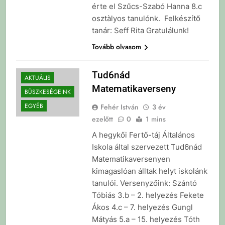
érte el Szűcs-Szabó Hanna 8.c
osztàlyos tanulónk. Felkészítő
tanár: Seff Rita Gratulálunk!
Tovább olvasom
Tud6nád
AKTUÁLIS
Matematikaverseny
BÜSZKESÉGEINK
EGYÉB
Fehér István
3 év
ezelőtt
0
1 mins
A hegykői Fertő-táj Általános
Iskola által szervezett Tud6nád
Matematikaversenyen
kimagaslóan álltak helyt iskolánk
tanulói. Versenyzőink: Szántó
Tóbiás 3.b – 2. helyezés Fekete
Ákos 4.c – 7. helyezés Gungl
Mátyás 5.a – 15. helyezés Tóth