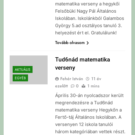
matematika verseny a hegykői
Felsőbüki Nagy Pál Általános
Iskolában. Iskolánkból Galambos
György 5.ad osztályos tanuló 3.
helyezést ért el. Gratulálunk!
Tovább olvasom
Tud6nád matematika
verseny
AKTUÁLIS
EGYÉB
Fehér István
11 év
ezelőtt
0
1 mins
Április 30-án nyolcadszor került
megrendezésre a Tud6nád
matematika verseny Hegykőn a
Fertő-táj Általános Iskolában. A
versenyen 12 iskola tanulói
három kategóriában vettek részt.