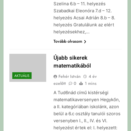
Szelina 6.b – 11. helyezés
Szabadkai Eleonóra 7.d – 12.
helyezés Acsai Adrián 8.b – 8.
helyezés Gratulálunk az elért
helyezésekhez,…
Tovább olvasom
Újabb sikerek
matematikából
AKTUÁLIS
Fehér István
4 év
ezelőtt
0
1 mins
A Tud6nád című kistérségi
matematikaversenyen Hegykőn,
a II. kategóriában iskolánk, azon
belül a 6.c osztály tanulói szoros
versenyben I., II., IV. és VI.
helyezést értek el: I. helyezett: