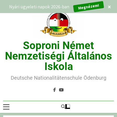
Ugrás
Nyári ügyeleti napok 2026-ban
Megnézem!
×
a
tartalomra
Soproni Német
Nemzetiségi Általános
Iskola
Deutsche Nationalitätenschule Ödenburg