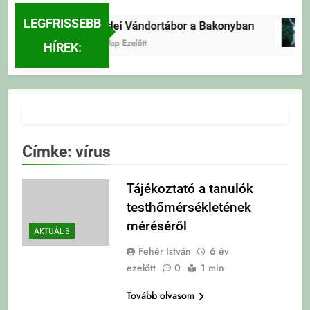
LEGFRISSEBB
Erdei Vándortábor a Bakonyban
2 Nap Ezelőtt
HÍREK:
Címke:
vírus
Tájékoztató a tanulók
testhőmérsékletének
méréséről
AKTUÁLIS
Fehér István
6 év
ezelőtt
0
1 min
Tovább olvasom