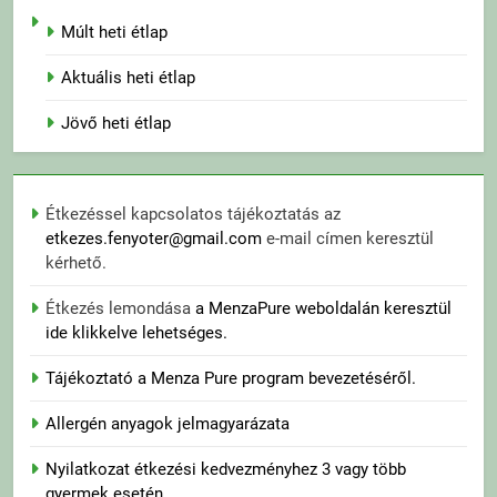
Múlt heti étlap
Aktuális heti étlap
Jövő heti étlap
Étkezéssel kapcsolatos tájékoztatás az
etkezes.fenyoter@gmail.com
e-mail címen keresztül
kérhető.
Étkezés lemondása
a MenzaPure weboldalán keresztül
ide klikkelve lehetséges.
Tájékoztató a Menza Pure program bevezetéséről.
Allergén anyagok jelmagyarázata
Nyilatkozat étkezési kedvezményhez 3 vagy több
gyermek esetén