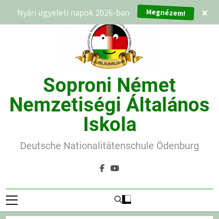
Ugrás
Nyári ügyeleti napok 2026-ban
×
Megnézem!
a
tartalomra
Soproni Német
Nemzetiségi Általános
Iskola
Deutsche Nationalitätenschule Ödenburg