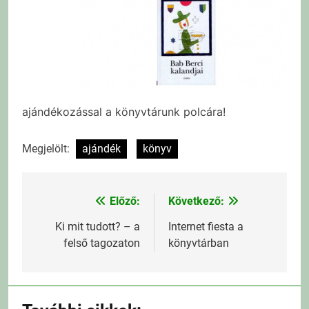
ajándékozással a könyvtárunk polcára!
Megjelölt:
ajándék
könyv
Előző:
Következő:
Bejegyzés
navigáció
Ki mit tudott? – a
Internet fiesta a
felső tagozaton
könyvtárban