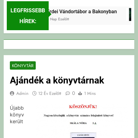
LEGFRISSEBB
Erdei Vándortábor a Bakonyban
3 Nap Ezelőtt
HÍREK:
KÖNYVTÁR
Ajándék a könyvtárnak
0
Admin
12 Év Ezelőtt
1 Mins
Újabb
könyv
került