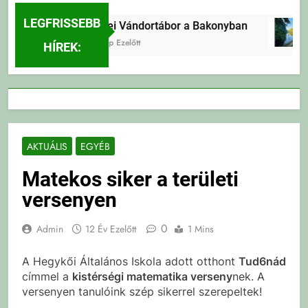
LEGFRISSEBB
Erdei Vándortábor a Bakonyban
2 Nap Ezelőtt
HÍREK:
AKTUÁLIS
EGYÉB
Matekos siker a területi
versenyen
0
Admin
12 Év Ezelőtt
1 Mins
A Hegykői Általános Iskola adott otthont
Tud6nád
címmel a
kistérségi matematika verseny
nek. A
versenyen tanulóink szép sikerrel szerepeltek!