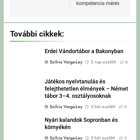
kompetencia mérés
További cikkek:
Erdei Vándortábor a Bakonyban
Szilvia Varga-Ley
2 nap ezelőtt
0
Játékos nyelvtanulás és
felejthetetlen élmények – Német
tábor 3–4. osztályosoknak
Szilvia Varga-Ley
3 hét ezelőtt
0
Nyári kalandok Sopronban és
környékén
Szilvia Varga-Ley
3 hét ezelőtt
0