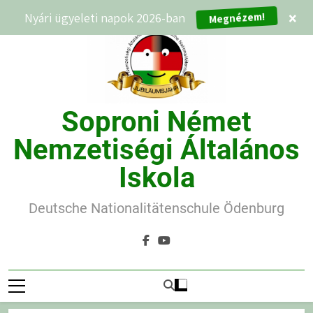
Ugrás
Nyári ügyeleti napok 2026-ban
×
Megnézem!
a
tartalomra
Soproni Német
Nemzetiségi Általános
Iskola
Deutsche Nationalitätenschule Ödenburg