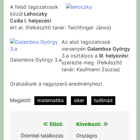
A felső tagozatosok
közül
Lehoczky
Csilla I. helyezés
t
ért el. (Felkészítő tanár: Teichtinger János)
Az alsó tagozatosok
versenyén
Galambos György
3.a osztályos a
III. helyezés
t
Galambos György 3.a
szerezte meg. (Felkészítő
tanár: Kaufmann Zsuzsa)
Gratulálunk a nagyszerű eredményhez!
Megjelölt:
matematika
siker
tud6nád
Előző:
Következő:
Bejegyzés
navigáció
Örömteli találkozás
Országos