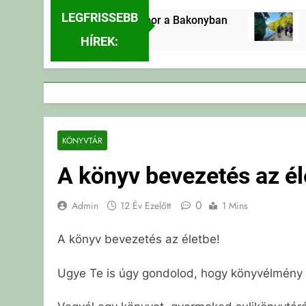
LEGFRISSEBB
Erdei Vándortábor a Bakonyban
2 Nap Ezelőtt
HÍREK:
KÖNYVTÁR
A könyv bevezetés az él
0
Admin
12 Év Ezelőtt
1 Mins
A könyv bevezetés az életbe!
Ugye Te is úgy gondolod, hogy könyvélmény n