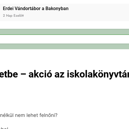
Erdei Vándortábor a Bakonyban
2 Nap Ezelőtt
etbe – akció az iskolakönyvtá
élkül nem lehet felnőni?