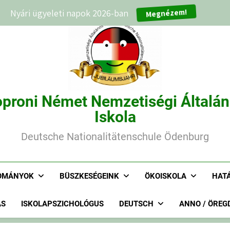
Nyári ügyeleti napok 2026-ban
Megnézem!
proni Német Nemzetiségi Általá
Iskola
Deutsche Nationalitätenschule Ödenburg
OMÁNYOK
BÜSZKESÉGEINK
ÖKOISKOLA
HAT
ÁS
ISKOLAPSZICHOLÓGUS
DEUTSCH
ANNO / ÖREG