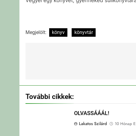
Vegyél egy könyvet, gyermeked sulikönyvtár
Megjelölt:
könyv
könyvtár
Bejegyzés
navigáció
További cikkek:
OLVASSÁÁÁL!
Lakatos Szilárd
10 Hónap Ez