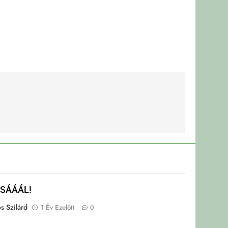
SÁÁÁL!
s Szilárd
1 Év Ezelőtt
0