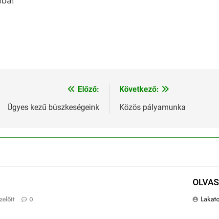
ába!
Előző:
Következő:
Ügyes kezű büszkeségeink
Közös pályamunka
OLVAS
Lakato
előtt
0