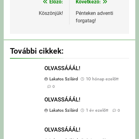
Előző:
Következő:
Bejegyzés
navigáció
Köszönjük!
Pénteken adventi
forgatag!
További cikkek:
OLVASSÁÁÁL!
Lakatos Szilárd
10 hónap ezelőtt
0
OLVASSÁÁÁL!
Lakatos Szilárd
1 év ezelőtt
0
OLVASSÁÁÁL!