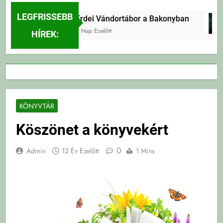
LEGFRISSEBB
Erdei Vándortábor a Bakonyban
2 Nap Ezelőtt
HÍREK:
KÖNYVTÁR
Köszönet a könyvekért
0
Admin
12 Év Ezelőtt
1 Mins