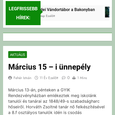
LEGFRISSEBB
Erdei Vándortábor a Bakonyban
2 Nap Ezelőtt
HÍREK:
AKTUÁLIS
Március 15 – i ünnepély
0
Fehér István
11 Év Ezelőtt
1 Mins
Március 13-án, pénteken a GYIK
Rendezvényházban emlékeztek meg iskolánk
tanulói és tanárai az 1848/49-s szabadságharc
hőseiről. Horváth Zsoltné tanár nő felkészítésével
a 8.f osztályos tanulók idén is csodás