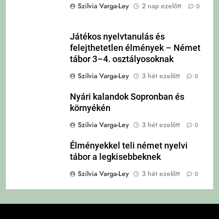
Szilvia Varga-Ley
2 nap ezelőtt
0
Játékos nyelvtanulás és
felejthetetlen élmények – Német
tábor 3–4. osztályosoknak
Szilvia Varga-Ley
3 hét ezelőtt
0
Nyári kalandok Sopronban és
környékén
Szilvia Varga-Ley
3 hét ezelőtt
0
Élményekkel teli német nyelvi
tábor a legkisebbeknek
Szilvia Varga-Ley
3 hét ezelőtt
0