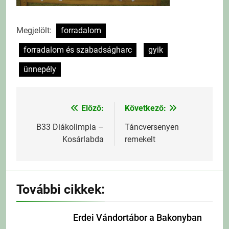
Megjelölt:
forradalom
forradalom és szabadságharc
gyik
ünnepély
Előző:
Következő:
Bejegyzés
navigáció
B33 Diákolimpia –
Táncversenyen
Kosárlabda
remekelt
További cikkek:
Erdei Vándortábor a Bakonyban