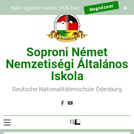
Ugrás
Nyári ügyeleti napok 2026-ban
Megnézem!
×
a
tartalomra
Soproni Német
Nemzetiségi Általános
Iskola
Deutsche Nationalitätenschule Ödenburg