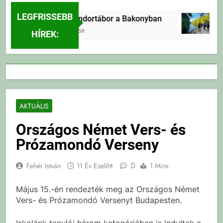
LEGFRISSEBB
Erdei Vándortábor a Bakonyban
2 Nap Ezelőtt
HÍREK:
AKTUÁLIS
Országos Német Vers- és
Prózamondó Verseny
0
Fehér István
11 Év Ezelőtt
1 Mins
Május 15.-én rendezték meg az Országos Német
Vers- és Prózamondó Versenyt Budapesten.
Iskolánk tanulói három kategóriában is indultak a