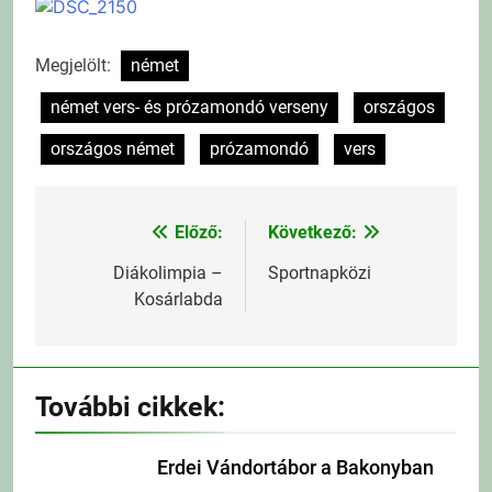
Megjelölt:
német
német vers- és prózamondó verseny
országos
országos német
prózamondó
vers
Előző:
Következő:
Bejegyzés
navigáció
Diákolimpia –
Sportnapközi
Kosárlabda
További cikkek:
Erdei Vándortábor a Bakonyban