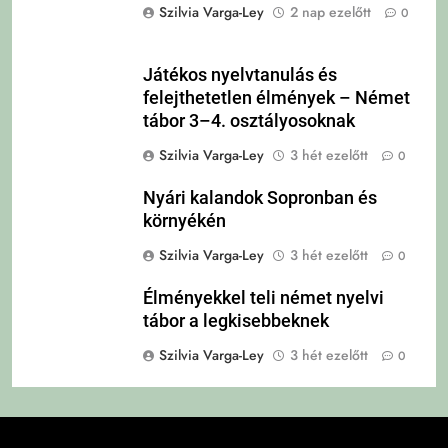
Szilvia Varga-Ley
2 nap ezelőtt
0
Játékos nyelvtanulás és
felejthetetlen élmények – Német
tábor 3–4. osztályosoknak
Szilvia Varga-Ley
3 hét ezelőtt
0
Nyári kalandok Sopronban és
környékén
Szilvia Varga-Ley
3 hét ezelőtt
0
Élményekkel teli német nyelvi
tábor a legkisebbeknek
Szilvia Varga-Ley
3 hét ezelőtt
0