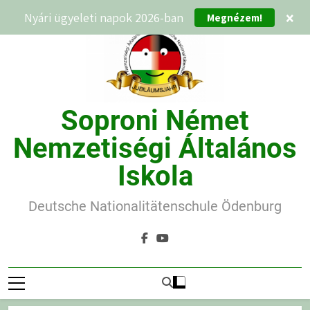
Ugrás
Nyári ügyeleti napok 2026-ban
×
Megnézem!
a
tartalomra
Soproni Német
Nemzetiségi Általános
Iskola
Deutsche Nationalitätenschule Ödenburg