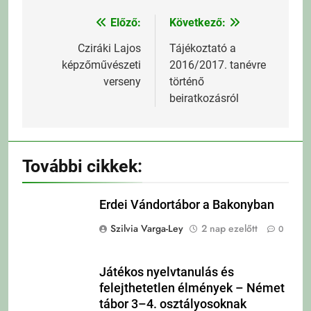
Előző:
Következő:
Bejegyzés
navigáció
Cziráki Lajos
Tájékoztató a
képzőművészeti
2016/2017. tanévre
verseny
történő
beiratkozásról
További cikkek:
Erdei Vándortábor a Bakonyban
Szilvia Varga-Ley
2 nap ezelőtt
0
Játékos nyelvtanulás és
felejthetetlen élmények – Német
tábor 3–4. osztályosoknak