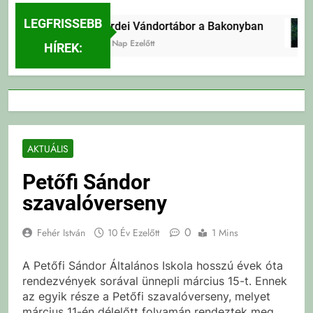
LEGFRISSEBB
Erdei Vándortábor a Bakonyban
2 Nap Ezelőtt
HÍREK:
AKTUÁLIS
Petőfi Sándor
szavalóverseny
0
Fehér István
10 Év Ezelőtt
1 Mins
A Petőfi Sándor Általános Iskola hosszú évek óta
rendezvények sorával ünnepli március 15-t. Ennek
az egyik része a Petőfi szavalóverseny, melyet
március 11-én délelőtt folyamán rendeztek meg.