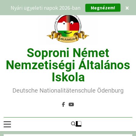
Ugrás
Megnézem!
Nyári ügyeleti napok 2026-ban
×
a
tartalomra
Soproni Német
Nemzetiségi Általános
Iskola
Deutsche Nationalitätenschule Ödenburg