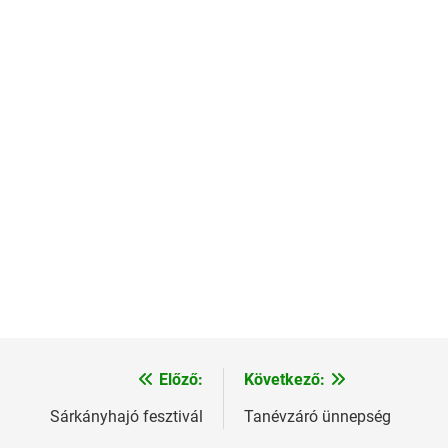
Előző:
Következő:
Sárkányhajó fesztivál
Tanévzáró ünnepség