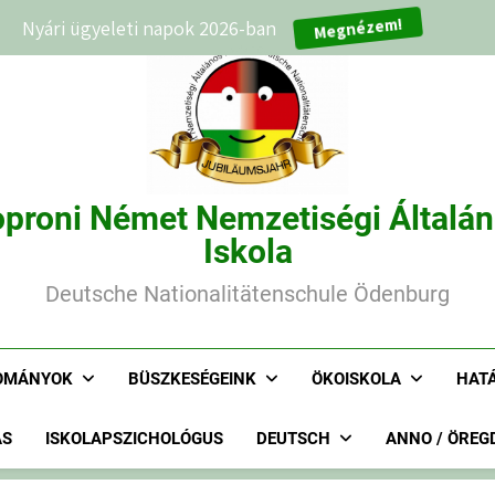
Nyári ügyeleti napok 2026-ban
Megnézem!
proni Német Nemzetiségi Általá
Iskola
Deutsche Nationalitätenschule Ödenburg
OMÁNYOK
BÜSZKESÉGEINK
ÖKOISKOLA
HAT
ÁS
ISKOLAPSZICHOLÓGUS
DEUTSCH
ANNO / ÖREG