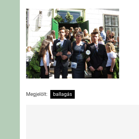
Megjelölt:
ballagás
Bejegyzés
navigáció