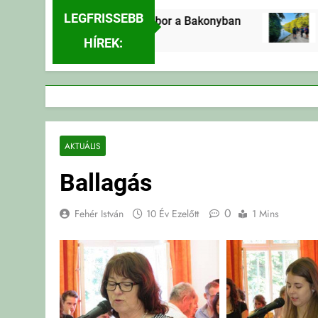
LEGFRISSEBB
Erdei Vándortábor a Bakonyban
Er
1 Nap Ezelőtt
1 
HÍREK:
AKTUÁLIS
Ballagás
0
Fehér István
10 Év Ezelőtt
1 Mins