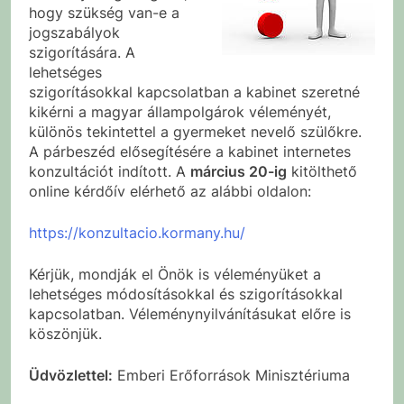
hogy szükség van-e a
jogszabályok
szigorítására. A
lehetséges
szigorításokkal kapcsolatban a kabinet szeretné
kikérni a magyar állampolgárok véleményét,
különös tekintettel a gyermeket nevelő szülőkre.
A párbeszéd elősegítésére a kabinet internetes
konzultációt indított. A
március 20-ig
kitölthető
online kérdőív elérhető az alábbi oldalon:
https://konzultacio.kormany.hu/
Kérjük, mondják el Önök is véleményüket a
lehetséges módosításokkal és szigorításokkal
kapcsolatban. Véleménynyilvánításukat előre is
köszönjük.
Üdvözlettel:
Emberi Erőforrások Minisztériuma