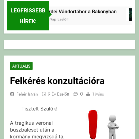
LEGFRISSEBB
Erdei Vándortábor a Bakonyban
2 Nap Ezelőtt
HÍREK:
AKTUÁLIS
Felkérés konzultációra
0
Fehér István
9 Év Ezelőtt
1 Mins
Tisztelt Szülők!
A tragikus veronai
buszbaleset után a
kormány megvizsgálta,