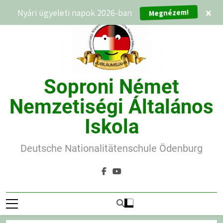
Ugrás
Megnézem!
Nyári ügyeleti napok 2026-ban
×
a
tartalomra
Soproni Német
Nemzetiségi Általános
Iskola
Deutsche Nationalitätenschule Ödenburg