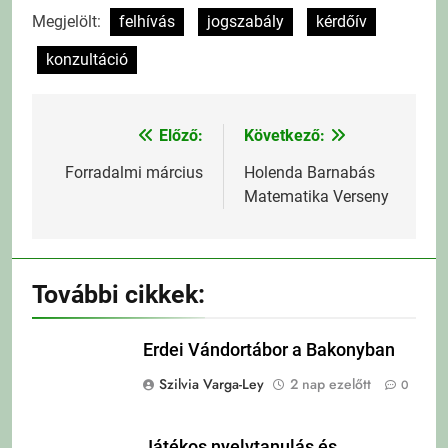
Megjelölt:
felhívás
jogszabály
kérdőív
konzultáció
Előző:
Következő:
Bejegyzés
navigáció
Forradalmi március
Holenda Barnabás
Matematika Verseny
További cikkek:
Erdei Vándortábor a Bakonyban
Szilvia Varga-Ley
2 nap ezelőtt
0
Játékos nyelvtanulás és