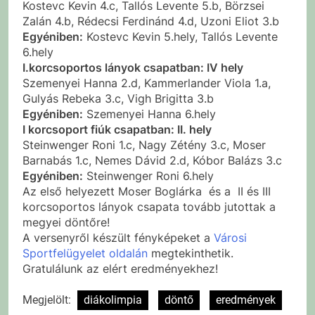
Kostevc Kevin 4.c, Tallós Levente 5.b, Börzsei
Zalán 4.b, Rédecsi Ferdinánd 4.d, Uzoni Eliot 3.b
Egyéniben:
Kostevc Kevin 5.hely, Tallós Levente
6.hely
I.korcsoportos lányok csapatban: IV hely
Szemenyei Hanna 2.d, Kammerlander Viola 1.a,
Gulyás Rebeka 3.c, Vigh Brigitta 3.b
Egyéniben:
Szemenyei Hanna 6.hely
I korcsoport fiúk csapatban: II. hely
Steinwenger Roni 1.c, Nagy Zétény 3.c, Moser
Barnabás 1.c, Nemes Dávid 2.d, Kóbor Balázs 3.c
Egyéniben:
Steinwenger Roni 6.hely
Az első helyezett Moser Boglárka és a II és III
korcsoportos lányok csapata tovább jutottak a
megyei döntőre!
A versenyről készült fényképeket a
Városi
Sportfelügyelet oldalán
megtekinthetik.
Gratulálunk az elért eredményekhez!
Megjelölt:
diákolimpia
döntő
eredmények