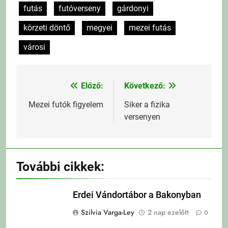
futás
futóverseny
gárdonyi
körzeti döntő
megyei
mezei futás
városi
Előző:
Következő:
Bejegyzés
navigáció
Mezei futók figyelem
Siker a fizika
versenyen
További cikkek:
Erdei Vándortábor a Bakonyban
Szilvia Varga-Ley
2 nap ezelőtt
0