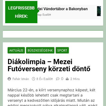
LEGFRISSEBB
Erdei Vándortábor a Bakonyban
2 Nap Ezelőtt
HÍREK:
AKTUÁLIS
BÜSZKESÉGEINK
SPORT
Diákolimpia – Mezei
Futóverseny körzeti döntő
0
Fehér István
8 Év Ezelőtt
2 Mins
Március 22-én, a kiírt versenynaphoz képest, két
nappal később lehetett csak megtartani a
versenyt a kedvezőtlen időjárás miatt. Miután az
eddigi megszokott pálya alkalmatlanná vált, ezért