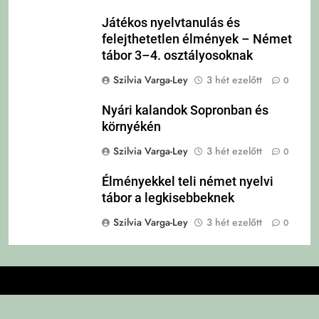
Játékos nyelvtanulás és
felejthetetlen élmények – Német
tábor 3–4. osztályosoknak
Szilvia Varga-Ley
3 hét ezelőtt
0
Nyári kalandok Sopronban és
környékén
Szilvia Varga-Ley
3 hét ezelőtt
0
Élményekkel teli német nyelvi
tábor a legkisebbeknek
Szilvia Varga-Ley
3 hét ezelőtt
0