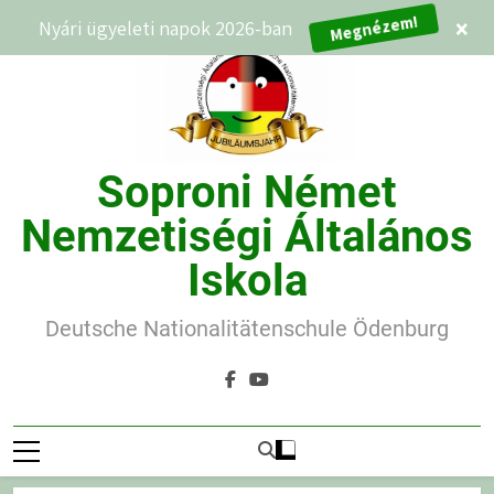
Ugrás
Megnézem!
Nyári ügyeleti napok 2026-ban
×
a
tartalomra
Soproni Német
Nemzetiségi Általános
Iskola
Deutsche Nationalitätenschule Ödenburg