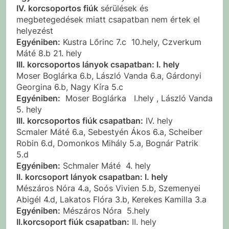
IV. korcsoportos fiúk
sérülések és
megbetegedések miatt csapatban nem értek el
helyezést
Egyéniben:
Kustra Lőrinc 7.c 10.hely, Czverkum
Máté 8.b 21. hely
III. korcsoportos lányok csapatban: I. hely
Moser Boglárka 6.b, László Vanda 6.a, Gárdonyi
Georgina 6.b, Nagy Kíra 5.c
Egyéniben:
Moser Boglárka I.hely , László Vanda
5. hely
III. korcsoportos fiúk csapatban:
IV. hely
Scmaler Máté 6.a, Sebestyén Ákos 6.a, Scheiber
Robin 6.d, Domonkos Mihály 5.a, Bognár Patrik
5.d
Egyéniben:
Schmaler Máté 4. hely
II. korcsoport lányok csapatban: I. hely
Mészáros Nóra 4.a, Soós Vivien 5.b, Szemenyei
Abigél 4.d, Lakatos Flóra 3.b, Kerekes Kamilla 3.a
Egyéniben:
Mészáros Nóra 5.hely
II.korcsoport fiúk csapatban:
II. hely