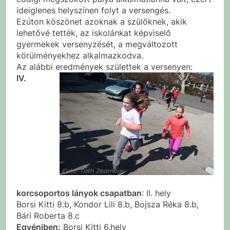
ideiglenes helyszínen folyt a versengés.
Ezúton köszönet azoknak a szülőknek, akik
lehetővé tették, az iskolánkat képviselő
gyermekek versenyzését, a megváltozott
körülményekhez alkalmazkodva.
Az alábbi eredmények születtek a versenyen:
IV.
korcsoportos lányok csapatban
: II. hely
Borsi Kitti 8.b, Kondor Lili 8.b, Bojsza Réka 8.b,
Bári Roberta 8.c
Egyéniben:
Borsi Kitti 6.hely