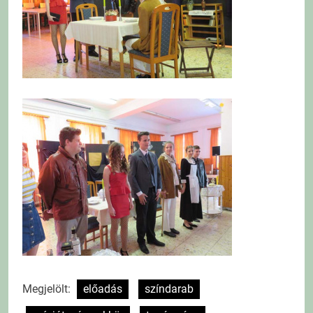
Megjelölt:
előadás
színdarab