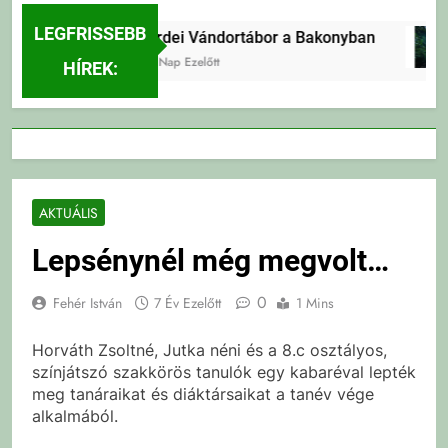
LEGFRISSEBB
Erdei Vándortábor a Bakonyban
2 Nap Ezelőtt
HÍREK:
AKTUÁLIS
Lepsénynél még megvolt…
0
Fehér István
7 Év Ezelőtt
1 Mins
Horváth Zsoltné, Jutka néni és a 8.c osztályos,
színjátszó szakkörös tanulók egy kabaréval lepték
meg tanáraikat és diáktársaikat a tanév vége
alkalmából.