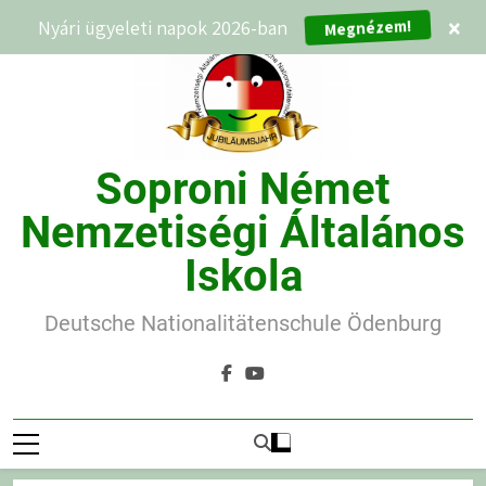
Ugrás
Megnézem!
Nyári ügyeleti napok 2026-ban
×
a
tartalomra
Soproni Német
Nemzetiségi Általános
Iskola
Deutsche Nationalitätenschule Ödenburg