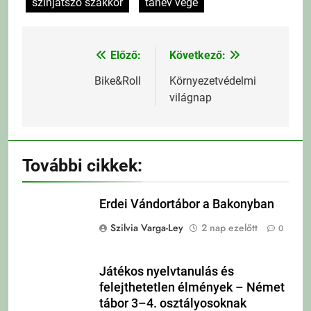
színjátszó szakkör
tanév vége
Előző:
Következő:
Bejegyzés
navigáció
Bike&Roll
Környezetvédelmi
világnap
További cikkek:
Erdei Vándortábor a Bakonyban
Szilvia Varga-Ley
2 nap ezelőtt
0
Játékos nyelvtanulás és
felejthetetlen élmények – Német
tábor 3–4. osztályosoknak