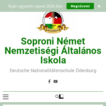
Ugrás
Nyári ügyeleti napok 2026-ban
×
Megnézem!
a
tartalomra
Soproni Német
Nemzetiségi Általános
Iskola
Deutsche Nationalitätenschule Ödenburg