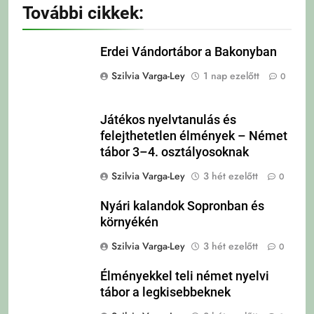
További cikkek:
Erdei Vándortábor a Bakonyban
Szilvia Varga-Ley
1 nap ezelőtt
0
Játékos nyelvtanulás és
felejthetetlen élmények – Német
tábor 3–4. osztályosoknak
Szilvia Varga-Ley
3 hét ezelőtt
0
Nyári kalandok Sopronban és
környékén
Szilvia Varga-Ley
3 hét ezelőtt
0
Élményekkel teli német nyelvi
tábor a legkisebbeknek