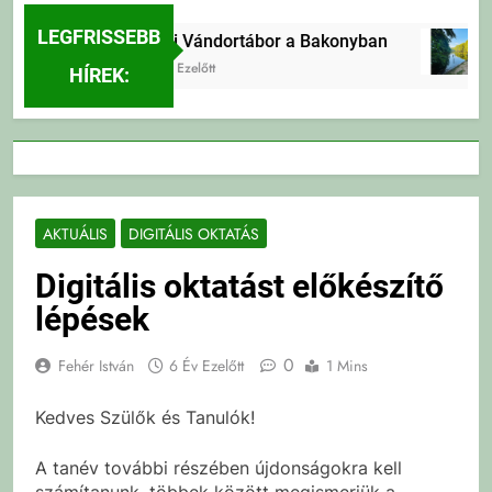
LEGFRISSEBB
Erdei Vándortábor a Bakonyban
1 Nap Ezelőtt
HÍREK:
AKTUÁLIS
DIGITÁLIS OKTATÁS
Digitális oktatást előkészítő
lépések
0
Fehér István
6 Év Ezelőtt
1 Mins
Kedves Szülők és Tanulók!
A tanév további részében újdonságokra kell
számítanunk, többek között megismerjük a