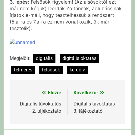
3. lépés:
Felsősök figyelem! (Az alsósoktól ezt
már nem kérjük) Derdák Zoltánnak, Zoli bácsinak
írjatok e-mail, hogy tesztelhessük a rendszert
(5.a-ra és 7.a-ra ez nem vonatkozik, ők már
tesztelik).
Megjelölt:
digitális
digitális oktatás
felmérés
felsősök
kérdőív
Előző:
Következő:
Bejegyzés
navigáció
Digitális távoktatás
Digitális távoktatás –
– 2. tájékoztató
3. tájékoztató