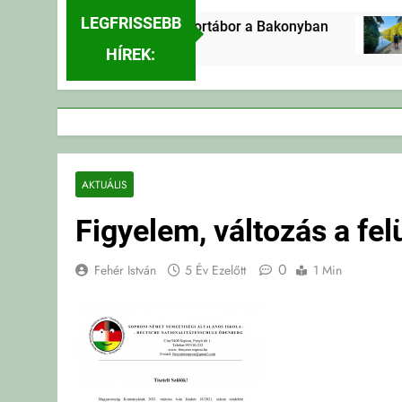
LEGFRISSEBB
Erdei Vándortábor a Bakonyban
4 Nap Ezelőtt
HÍREK:
AKTUÁLIS
Figyelem, változás a fel
0
Fehér István
5 Év Ezelőtt
1 Min