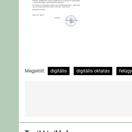
Megjelölt:
digitális
digitális oktatás
felügy
Bejegyzés
navigáció