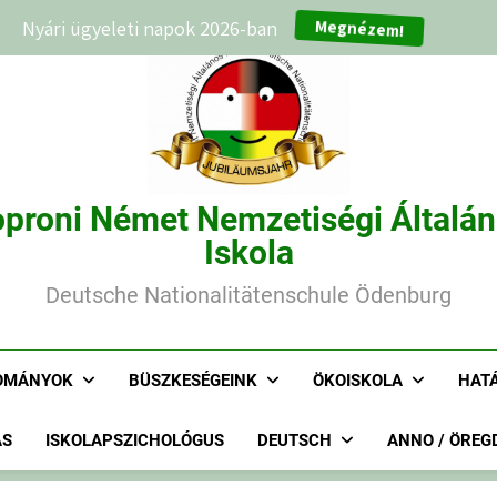
Megnézem!
Nyári ügyeleti napok 2026-ban
proni Német Nemzetiségi Általá
Iskola
Deutsche Nationalitätenschule Ödenburg
OMÁNYOK
BÜSZKESÉGEINK
ÖKOISKOLA
HAT
ÁS
ISKOLAPSZICHOLÓGUS
DEUTSCH
ANNO / ÖREG