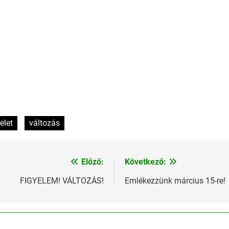
elet
változás
Előző:
Következő:
FIGYELEM! VÁLTOZÁS!
Emlékezzünk március 15-re!