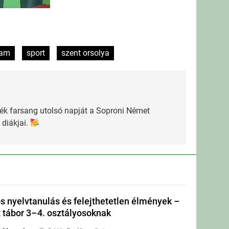
ram
sport
szent orsolya
ék farsang utolsó napját a Soproni Német
 diákjai.
s nyelvtanulás és felejthetetlen élmények –
tábor 3–4. osztályosoknak