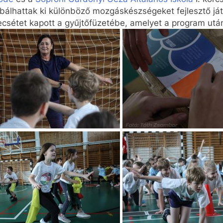
álhattak ki különböző mozgáskészségeket fejlesztő ját
pecsétet kapott a gyűjtőfüzetébe, amelyet a program ut