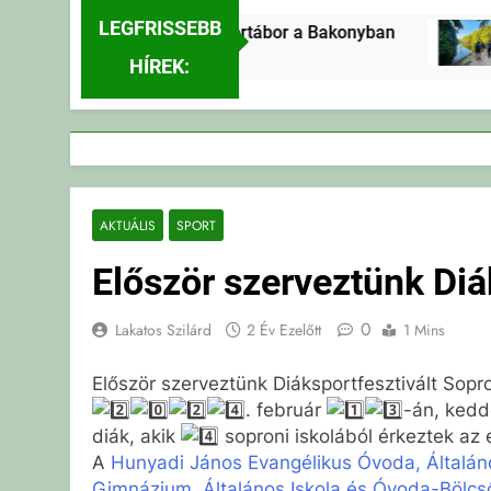
LEGFRISSEBB
Erdei Vándortábor a Bakonyban
2 Nap Ezelőtt
HÍREK:
AKTUÁLIS
SPORT
Először szerveztünk Diá
0
Lakatos Szilárd
2 Év Ezelőtt
1 Mins
Először szerveztünk Diáksportfesztivált Sop
. február
-án, kedd
diák, akik
soproni iskolából érkeztek az
A
Hunyadi János Evangélikus Óvoda, Általán
Gimnázium, Általános Iskola és Óvoda-Bölc