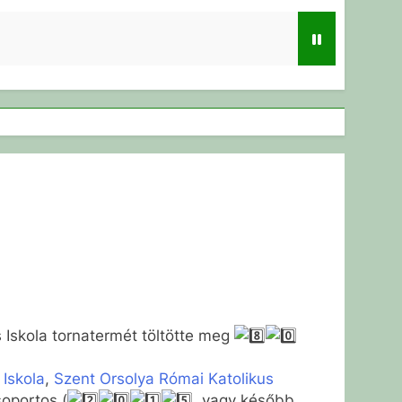
 Iskola tornatermét töltötte meg
Iskola
,
Szent Orsolya Római Katolikus
soportos (
, vagy később