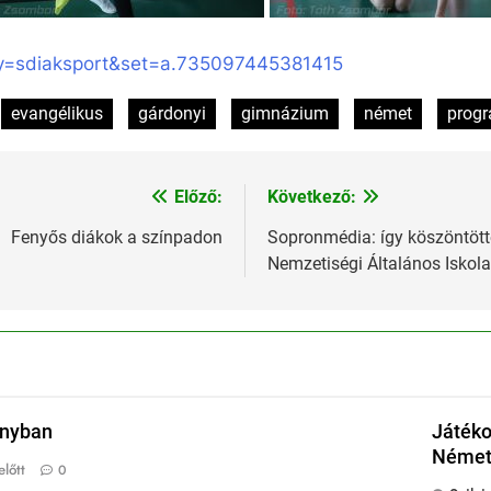
ty=sdiaksport&set=a.735097445381415
evangélikus
gárdonyi
gimnázium
német
prog
Előző:
Következő:
Fenyős diákok a színpadon
Sopronmédia: így köszöntött
Nemzetiségi Általános Iskola
onyban
Játéko
Német 
lőtt
0