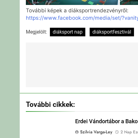
További képek a diáksportrendezvényről:
https://www.facebook.com/media/set/?vani
Megjelölt:
diáksport nap
diáksportfesztivál
Bejegyzés
navigáció
További cikkek:
Erdei Vándortábor a Bak
Szilvia Varga-Ley
2 Nap Eze