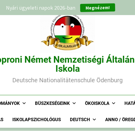
Megnézem!
Nyári ügyeleti napok 2026-ban
proni Német Nemzetiségi Általá
Iskola
Deutsche Nationalitätenschule Ödenburg
OMÁNYOK
BÜSZKESÉGEINK
ÖKOISKOLA
HAT
ÁS
ISKOLAPSZICHOLÓGUS
DEUTSCH
ANNO / ÖREG