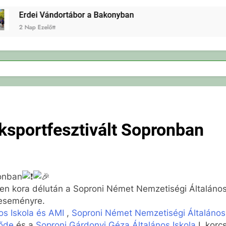
Erdei Vándortábor a Bakonyban
2 Nap Ezelőtt
ksportfesztivált Sopronban
ronban
en kora délután a Soproni Német Nemzetiségi Általános
 eseményre.
os Iskola és AMI
,
Soproni Német Nemzetiségi Általános 
sőde
és a
Soproni Gárdonyi Géza Általános Iskola
I. korc