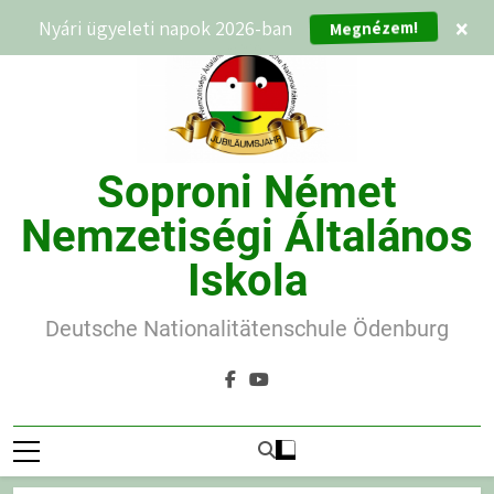
Ugrás
Megnézem!
Nyári ügyeleti napok 2026-ban
×
a
tartalomra
Soproni Német
Nemzetiségi Általános
Iskola
Deutsche Nationalitätenschule Ödenburg