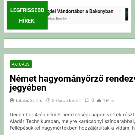
LEGFRISSEBB
Erdei Vándortábor a Bakonyban
3 Nap Ezelőtt
HÍREK:
AKTUÁLIS
Német hagyományőrző rendez
jegyében
0
Lakatos Szilárd
8 Hónap Ezelőtt
1 Mins
December 4-én német nemzetiségi napon vettek részt t
Aladár Technikumban, melyre karácsonyi színdarabbal,
Fellépésükkel nagymértékben hozzájárultak a vidám, h