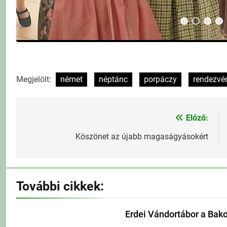
Megjelölt:
német
néptánc
porpáczy
rendezvé
Előző:
Bejegyzés
navigáció
Köszönet az újabb magaságyásokért
További cikkek:
Erdei Vándortábor a Bak