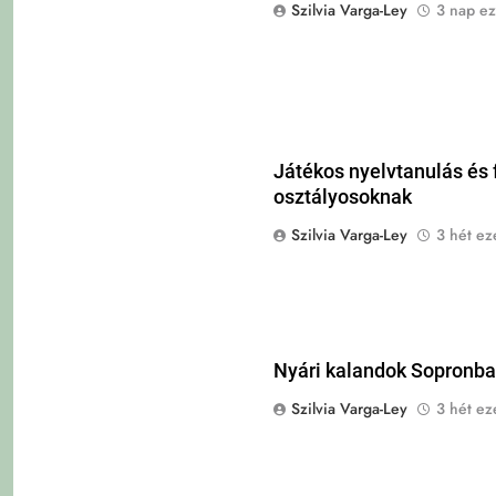
Szilvia Varga-Ley
3 nap ez
Játékos nyelvtanulás és 
osztályosoknak
Szilvia Varga-Ley
3 hét eze
Nyári kalandok Sopronba
Szilvia Varga-Ley
3 hét eze