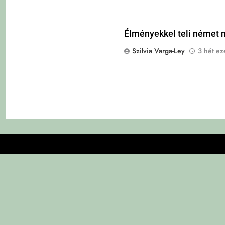
Élményekkel teli német n
Szilvia Varga-Ley
3 hét eze