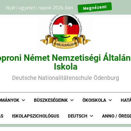
Nyári ügyeleti napok 2026-ban
Megnézem!
proni Német Nemzetiségi Általá
Iskola
Deutsche Nationalitätenschule Ödenburg
OMÁNYOK
BÜSZKESÉGEINK
ÖKOISKOLA
HAT
ÁS
ISKOLAPSZICHOLÓGUS
DEUTSCH
ANNO / ÖREG