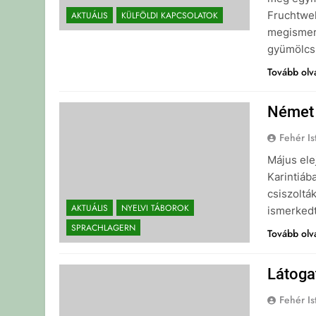
Fruchtwel
AKTUÁLIS
KÜLFÖLDI KAPCSOLATOK
megismerk
gyümölcsl
Tovább ol
Német 
Fehér Is
Május elej
Karintiáb
csiszoltá
AKTUÁLIS
NYELVI TÁBOROK
ism
SPRACHLAGERN
Tovább ol
Látoga
Fehér Is