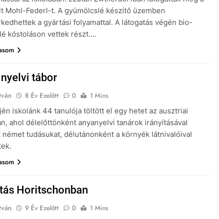
t Mohl-Federl-t. A gyümölcslé készítő üzemben
edhettek a gyártási folyamattal. A látogatás végén bio-
é kóstoláson vettek részt….
vasom
nyelvi tábor
tván
8 Év Ezelőtt
0
1 Mins
én iskolánk 44 tanulója töltött el egy hetet az ausztriai
an, ahol délelőttönként anyanyelvi tanárok irányításával
k német tudásukat, délutánonként a környék látnivalóival
erkedtek.
vasom
tás Horitschonban
tván
9 Év Ezelőtt
0
1 Mins