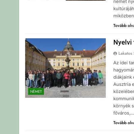
német nye
kultúrájá
miközben 
Tovább ol
Nyelvi
Lakatos 
Az idei t
hagyomány
diákjaink
Ausztria 
közelében
NÉMET
kommunika
környék s
főváros,
Tovább ol