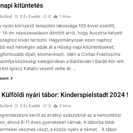
napi kitüntetés
Szilárd
2 Év Ezelőtt
0
1 Mins
 nyolc környező település lakossága 103 évvel ezelőtt,
14-én népszavazáson döntött arról, hogy Ausztria helyett
szághoz kíván tartozni. Hagyományosan ezen naphoz
bb eső hétvégén adják át a Hűség-napi kitüntetéseket,
gfontosabb díjait, elismeréseit. Idén a Civitas Fidelissima
jazottja közösségi kategóriában a Bánfalváért Baráti Kör lett.
rést Igrecz Katalin vezető vette át. …
vasom
Külföldi nyári tábor: Kinderspielstadt 2024 !
Szilárd
2 Év Ezelőtt
0
2 Mins
egrendezésre kerül az erdélyi szászoknál az a nemzetközi
or, ahová 8-11 éves gyerekeket várnak. A táborba több
ermekei vesznek részt, a közös nyelv a német. A tábor