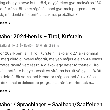
ilag ahogy a neve is tükrözi, egy játékos gyermekváros 130
l Európa több országából, ahol gyermek polgármestert
ak, mindenki mindenféle szakmát próbálhat ki…
vasom
tábor 2024-ben is – Tirol, Kufstein
Szilárd
2 Év Ezelőtt
0
2 Mins
bor 2024-ben is – Tirol, Kufstein Iskolánk 27. alkalommal
 meg külföldi nyelvi táborát, melyen május elején 44 lelkes
zatos tanuló vett részt. A diákok egy hetet tölthettek Tirol
jain, hófödte hegycsúcsok és virágba borult völgyek között.
 a délelőttök során-hol Németországban, hol Ausztriában-
rdekesnél érdekesebb program során ismerkedtek a…
vasom
 tábor / Sprachlager – Saalbach/Saalfelden