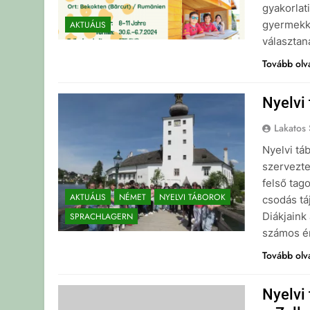
gyakorlat
gyermekke
AKTUÁLIS
választan
Tovább ol
Nyelvi 
Lakatos 
Nyelvi tá
szervezte
felső tago
AKTUÁLIS
NÉMET
NYELVI TÁBOROK
csodás tá
Diákjaink
SPRACHLAGERN
számos é
Tovább ol
Nyelvi