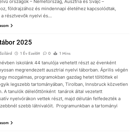
lvű országok – Németország, Ausztria és Svájc –
hoz, földrajzához és mindennapi életéhez kapcsolódtak,
a résztvevők nyelvi és…
vasom
 tábor 2025
Szilárd
1 Év Ezelőtt
0
1 Mins
anévben iskolánk 44 tanulója vehetett részt az évenként
osan megrendezett ausztriai nyelvi táborban. Április végén
 egy mozgalmas, programokban gazdag hetet töltöttek el
egyik legszebb tartományában, Tirolban, Innsbruck közvetlen
. A tanulók délelőttönként tanárok által vezetett
tív nyelvórákon vettek részt, majd délután felfedezték a
zebbnél szebb látnivalóit. Programunkban a tartományi
…
vasom