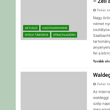
– Zell
Fehér Is
Nagy örö
német nye
AKTUÁLIS
HAGYOMÁNYAINK
osztályos
NYELVI TÁBOROK
SPRACHLAGERN
Saalbachb
tartomány
anyanyelv
fel a körn
Tovább ol
Waldeg
Fehér Is
Az Interr
waldeggi 
szép napo
meg egymá