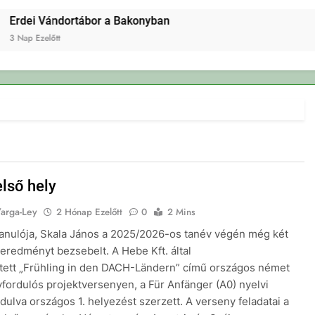
dei Vándortábor a Bakonyban
p Ezelőtt
első hely
Varga-Ley
2 Hónap Ezelőtt
0
2 Mins
tanulója, Skala János a 2025/2026-os tanév végén még két
eredményt bezsebelt. A Hebe Kft. által
tett „Frühling in den DACH-Ländern” című országos német
yfordulós projektversenyen, a Für Anfänger (A0) nyelvi
ndulva országos 1. helyezést szerzett. A verseny feladatai a