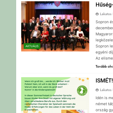
Hűség-
Lakatos 
Sopron és
december 
Magyaror
legközele
Sopron le
AKTUÁLIS
egyéni dí
Az elisme
Tovább ol
ISMÉT! 
Lakatos 
Idén is m
német táb
ország gy