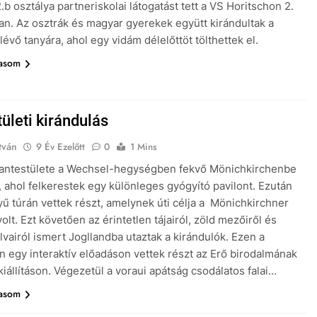
.b osztálya partneriskolai látogatást tett a VS Horitschon 2.
an. Az osztrák és magyar gyerekek együtt kirándultak a
lévő tanyára, ahol egy vidám délelőttöt tölthettek el.
vasom
ületi kirándulás
tván
9 Év Ezelőtt
0
1 Mins
tantestülete a Wechsel-hegységben fekvő Mönichkirchenbe
t, ahol felkerestek egy különleges gyógyító pavilont. Ezután
ű túrán vettek részt, amelynek úti célja a Mönichkirchner
lt. Ezt követően az érintetlen tájairól, zöld mezőiről és
alvairól ismert Jogllandba utaztak a kirándulók. Ezen a
n egy interaktív előadáson vettek részt az Erő birodalmának
kiállításon. Végezetül a voraui apátság csodálatos falai…
vasom