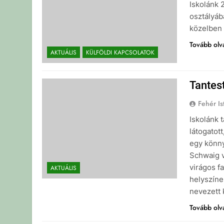
Iskolánk 2
osztályáb
közelben 
Tovább ol
AKTUÁLIS
KÜLFÖLDI KAPCSOLATOK
Tantest
Fehér Is
Iskolánk 
látogatot
egy könny
Schwaig vo
virágos f
AKTUÁLIS
helyszíne
nevezett 
Tovább ol