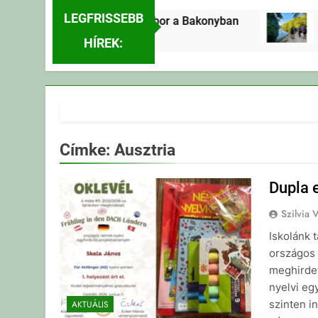
LEGFRISSEBB
Erdei Vándortábor a Bakonyban
Er
3 Nap Ezelőtt
3 Na
HÍREK:
Címke:
Ausztria
Dupla 
Szilvia 
Iskolánk 
országos 
meghirde
nyelvi eg
szinten i
AKTUÁLIS