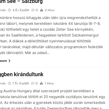
 am See – Salzburg
tván
4 Év Ezelőtt
0
2 Mins
münkre hosszú kihagyás után idén újra megrendezhettük a
lvi tábort, melynek keretében iskolánk 44 tanulója (6-7-8.
ok) tölthetett egy hetet a csodás Zeller See környékén,
an és Saalfeldenen, a hegyekkel tarkított Salzkammergut
ban. A diákok a délelőttöket nyelvtanulással töltötték
i tanárokkal, majd délután változatos programokon fedezték
yék látnivalóit. Már az odaút…
vasom
gben kirándultunk
tván
7 Év Ezelőtt
0
1 Mins
eg Austria-Hungary által szervezett projekt keretében a
iskola tanulóival töltött el 20 negyedik osztályos tanulónk egy
t. Az érkezés után a gyerekek közös játék során ismerkedtek
ssal az iskolában. Ezután Zweierdorfban látogatták meg a