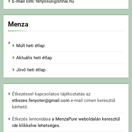
E-mail cím:
fenyosuli@snnai.hu
Menza
Múlt heti étlap
Aktuális heti étlap
Jövő heti étlap
Étkezéssel kapcsolatos tájékoztatás az
etkezes.fenyoter@gmail.com
e-mail címen keresztül
kérhető.
Étkezés lemondása
a MenzaPure weboldalán keresztül
ide klikkelve lehetséges.