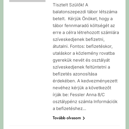
Tisztelt Szülők! A
balatonszepezdi tábor létszáma
betelt. Kérjük Önöket, hogy a
tábor fennmaradó költségét az
erre a célra létrehozott számlára
szíveskedjenek befizetni,
átutalni. Fontos: befizetéskor,
utaláskor a közlemény rovatba
gyerekük nevét és osztályát
szíveskedjenek feltüntetni a
befizetés azonosítása
érdekében. A kedvezményezett
nevéhez kérjük a következőt
írják be: Fessler Anna 8/C
osztálypénz számla Információk
a befizetéshez…
Tovább olvasom