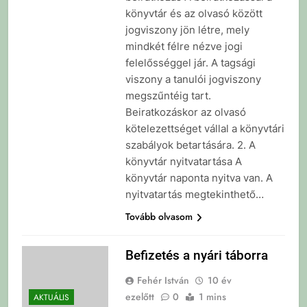
könyvtár és az olvasó között
jogviszony jön létre, mely
mindkét félre nézve jogi
felelősséggel jár. A tagsági
viszony a tanulói jogviszony
megszűntéig tart.
Beiratkozáskor az olvasó
kötelezettséget vállal a könyvtári
szabályok betartására. 2. A
könyvtár nyitvatartása A
könyvtár naponta nyitva van. A
nyitvatartás megtekinthető…
Tovább olvasom
Befizetés a nyári táborra
Fehér István
10 év
ezelőtt
0
1 mins
AKTUÁLIS