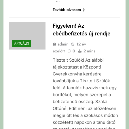
…
Tovább olvasom
Figyelem! Az
ebédbefizetés új rendje
AKTUÁLIS
admin
12 év
ezelőtt
0
2 mins
Tisztelt Szülők! Az alábbi
tájékoztatást a Központi
Gyerekkonyha kérésére
továbbítjuk a Tisztelt Szülők
felé: A tanulók hazavisznek egy
borítékot, melyen szerepel a
befizetendő összeg. Szalai
Ottóné, Edit néni az előzetesen
megjelölt (és a szokásos módon
közzétett) napokon a tanulóktól