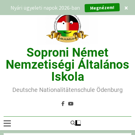
Ugrás
Nyári ügyeleti napok 2026-ban
×
Megnézem!
a
tartalomra
Soproni Német
Nemzetiségi Általános
Iskola
Deutsche Nationalitätenschule Ödenburg