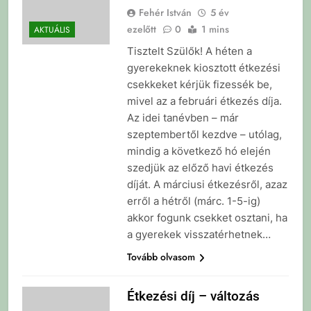
Fehér István
5 év
ezelőtt
0
1 mins
AKTUÁLIS
Tisztelt Szülők! A héten a
gyerekeknek kiosztott étkezési
csekkeket kérjük fizessék be,
mivel az a februári étkezés díja.
Az idei tanévben – már
szeptembertől kezdve – utólag,
mindig a következő hó elején
szedjük az előző havi étkezés
díját. A márciusi étkezésről, azaz
erről a hétről (márc. 1-5-ig)
akkor fogunk csekket osztani, ha
a gyerekek visszatérhetnek…
Tovább olvasom
Étkezési díj – változás