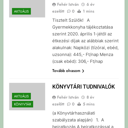
Fehér István
6 év
ezelőtt
0
1 mins
AKTUÁLIS
Tisztelt Szülők! A
Gyermekkonyha tájékoztatása
szerint 2020. április 1-jétől az
étkezési díjak az alábbiak szerint
alakulnak: Napközi (tízórai, ebéd,
uzsonna): 445,- Ft/nap Menza
(csak ebéd): 306,- Ft/nap
Tovább olvasom
KÖNYVTÁRI TUDNIVALÓK
AKTUÁLIS
Fehér István
8 év
ezelőtt
0
5 mins
KÖNYVTÁR
(a Könyvtárhasználati
szabályzata alapján) 1. A
beiratkozás A beiratkozással a