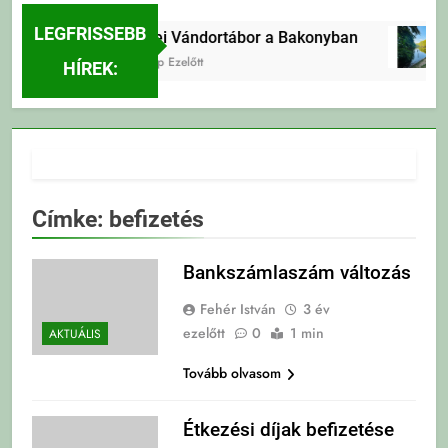
LEGFRISSEBB
Erdei Vándortábor a Bakonyban
4 Nap Ezelőtt
HÍREK:
Címke:
befizetés
Bankszámlaszám változás
Fehér István
3 év
ezelőtt
0
1 min
AKTUÁLIS
Tovább olvasom
Étkezési díjak befizetése