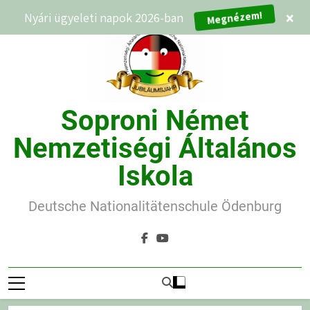
Ugrás
Nyári ügyeleti napok 2026-ban
×
Megnézem!
a
tartalomra
Soproni Német
Nemzetiségi Általános
Iskola
Deutsche Nationalitätenschule Ödenburg