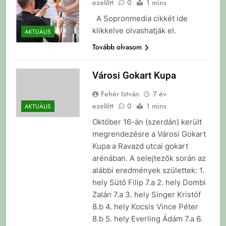
ezelőtt
0
1 mins
A Sopronmedia cikkét ide
klikkelve olvashatják el.
AKTUÁLIS
Tovább olvasom
Városi Gokart Kupa
Fehér István
7 év
ezelőtt
0
1 mins
AKTUÁLIS
Október 16-án (szerdán) került
megrendezésre a Városi Gokart
Kupa a Ravazd utcai gokart
arénában. A selejtezők során az
alábbi eredmények születtek: 1.
hely Sütő Filip 7.a 2. hely Dombi
Zalán 7.a 3. hely Singer Kristóf
8.b 4. hely Kocsis Vince Péter
8.b 5. hely Everling Ádám 7.a 6.