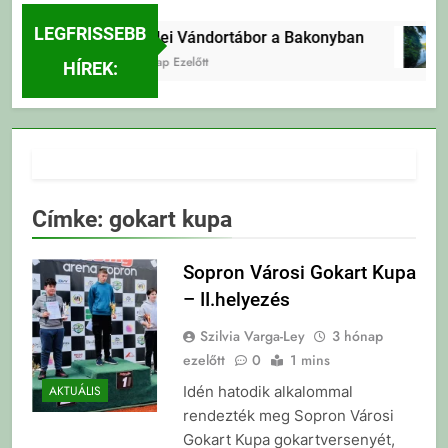
LEGFRISSEBB
Erdei Vándortábor a Bakonyban
2 Nap Ezelőtt
HÍREK:
Címke:
gokart kupa
Sopron Városi Gokart Kupa
– II.helyezés
Szilvia Varga-Ley
3 hónap
ezelőtt
0
1 mins
Idén hatodik alkalommal
AKTUÁLIS
rendezték meg Sopron Városi
Gokart Kupa gokartversenyét,