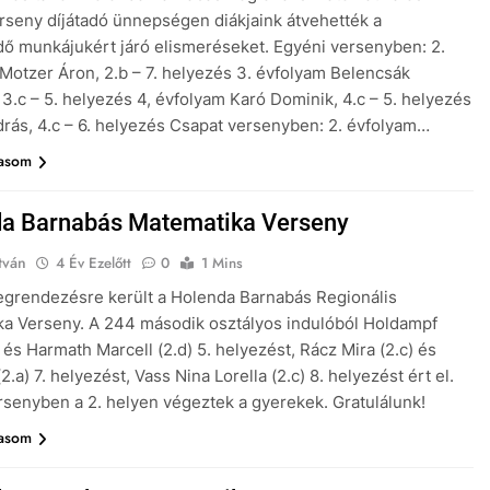
rseny díjátadó ünnepségen diákjaink átvehették a
ő munkájukért járó elismeréseket. Egyéni versenyben: 2.
Motzer Áron, 2.b – 7. helyezés 3. évfolyam Belencsák
3.c – 5. helyezés 4, évfolyam Karó Dominik, 4.c – 5. helyezés
rás, 4.c – 6. helyezés Csapat versenyben: 2. évfolyam…
vasom
a Barnabás Matematika Verseny
tván
4 Év Ezelőtt
0
1 Mins
egrendezésre került a Holenda Barnabás Regionális
a Verseny. A 244 második osztályos indulóból Holdampf
) és Harmath Marcell (2.d) 5. helyezést, Rácz Mira (2.c) és
(2.a) 7. helyezést, Vass Nina Lorella (2.c) 8. helyezést ért el.
rsenyben a 2. helyen végeztek a gyerekek. Gratulálunk!
vasom