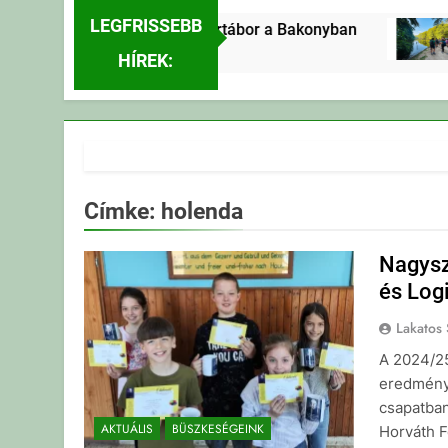
LEGFRISSEBB
Erdei Vándortábor a Bakonyban
12 Óra Ezelőtt
HÍREK:
Címke:
holenda
Nagysz
és Log
Lakatos 
A 2024/25
eredménye
csapatban
AKTUÁLIS
BÜSZKESÉGEINK
Horváth F