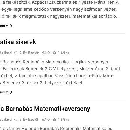
 4.a felkészítőik: Kopácsi Zsuzsanna és Nyeste Mária Irén A
 egyik legkiemelkedőbb versenyén nagy számban vettek
ulóink, akik megmutatták nagyszerű matematikai ábrázoló…
vasom
tika sikerek
Szilárd
2 Év Ezelőtt
0
1 Mins
 Barnabás Regionális Matematika – logikai versenyen
 Belencsák Benedek 3.C V.helyezést, Motzer Àron 2. b VII.
 ért el, valamint csapatban Vass Nina Lorella-Rácz Mira-
 Benedek 3. c-sek 3. helyezést értek el.
vasom
a Barnabás Matematikaverseny
Szilárd
3 Év Ezelőtt
0
1 Mins
 es tanév Holenda Barnabás Regionális Matematika és