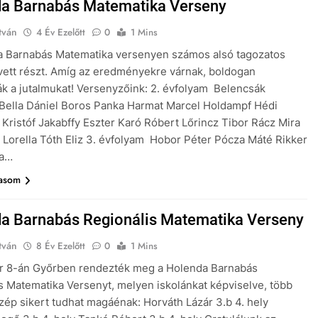
a Barnabás Matematika Verseny
tván
4 Év Ezelőtt
0
1 Mins
a Barnabás Matematika versenyen számos alsó tagozatos
vett részt. Amíg az eredményekre várnak, boldogan
ák a jutalmukat! Versenyzőink: 2. évfolyam Belencsák
Bella Dániel Boros Panka Harmat Marcel Holdampf Hédi
Kristóf Jakabffy Eszter Karó Róbert Lőrincz Tibor Rácz Mira
 Lorella Tóth Eliz 3. évfolyam Hobor Péter Pócza Máté Rikker
za…
vasom
a Barnabás Regionális Matematika Verseny
tván
8 Év Ezelőtt
0
1 Mins
 8-án Győrben rendezték meg a Holenda Barnabás
s Matematika Versenyt, melyen iskolánkat képviselve, több
zép sikert tudhat magáénak: Horváth Lázár 3.b 4. hely