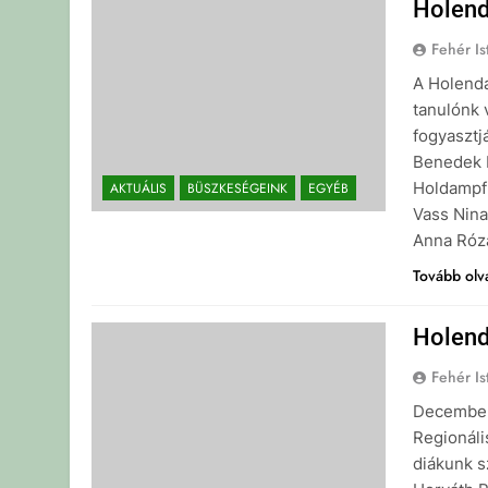
Holend
Fehér Is
A Holend
tanulónk 
fogyasztj
Benedek 
Holdampf 
AKTUÁLIS
BÜSZKESÉGEINK
EGYÉB
Vass Nina
Anna Ró
Tovább ol
Holend
Fehér Is
December
Regionáli
diákunk s