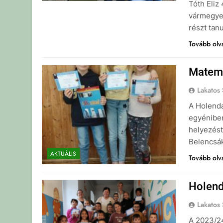
Tóth Eliz
vármegye
részt tan
Tovább ol
Matema
Lakatos 
A Holenda
egyéniben
helyezést
Belencsák
AKTUÁLIS
Tovább ol
Holend
Lakatos 
A 2023/24