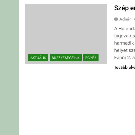
Szép e
Admin
A Holenda
tagozatos
harmadik 
helyet sz
Fanni 
AKTUÁLIS
BÜSZKESÉGEINK
EGYÉB
Tovább ol