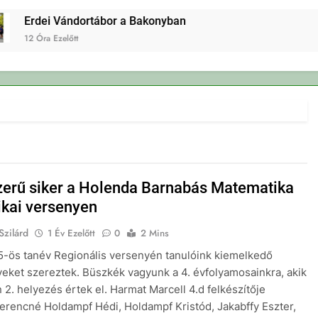
Erdei Vándortábor a Bakonyban
12 Óra Ezelőtt
erű siker a Holenda Barnabás Matematika
ikai versenyen
Szilárd
1 Év Ezelőtt
0
2 Mins
-ös tanév Regionális versenyén tanulóink kiemelkedő
ket szereztek. Büszkék vagyunk a 4. évfolyamosainkra, akik
 2. helyezés értek el. Harmat Marcell 4.d felkészítője
erencné Holdampf Hédi, Holdampf Kristód, Jakabffy Eszter,