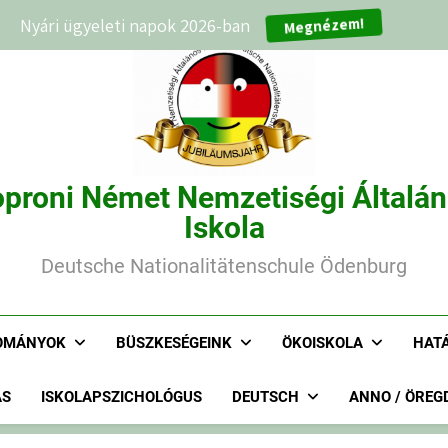
Nyári ügyeleti napok 2026-ban
Megnézem!
proni Német Nemzetiségi Általá
Iskola
Deutsche Nationalitätenschule Ödenburg
OMÁNYOK
BÜSZKESÉGEINK
ÖKOISKOLA
HAT
ÁS
ISKOLAPSZICHOLÓGUS
DEUTSCH
ANNO / ÖREG