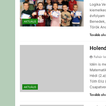
Logika Ve
kiemelked
évfolyam 
Benedek, 
AKTUÁLIS
Török And
Tovább ol
Holend
Fehér Is
Idén is m
Matematik
Hédi (2.a
Tóth Eliz 
Csapatve
AKTUÁLIS
Tovább ol