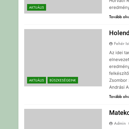
Horváth R
eredmén
AKTUÁLIS
Tovább ol
Holend
Fehér Is
Az idei t
elnevezet
eredménye
felkészít
Zsombor 3
AKTUÁLIS
BÜSZKESÉGEINK
Andrási A
Tovább ol
Mateko
Admin