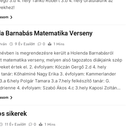
egő 3.b 4. hely Tankó Róbert 3.b 4. hely Gratulálunk az
yekhez!
vasom
a Barnabás Matematika Verseny
tván
9 Év Ezelőtt
0
1 Mins
anévben is megrendezésre került a Holenda Barnabásról
t matematika verseny, melyen alsó tagozatos diákjaink szép
ket értek el. 2. évfolyam: Kóczán Gergő 2.d 4. hely
ő tanár: Kőhalminé Nagy Erika 3. évfolyam: Kammerlander
.a 6.hely Polgár Tamara 3.a 7.hely felkészítő tanár: G.
drienne 4. évfolyam: Szabó Ákos 4.c 3.hely Kaposi Zoltán…
vasom
s sikerek
11 Év Ezelőtt
0
1 Mins