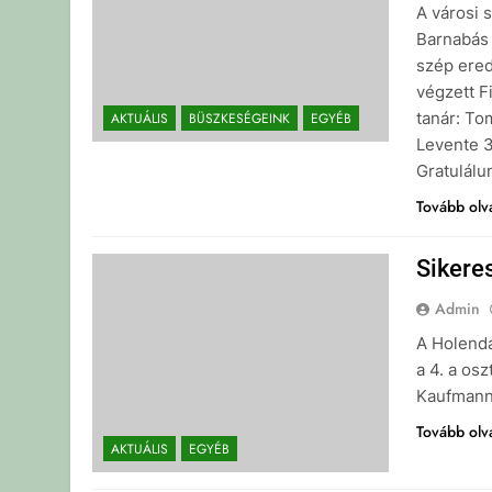
A városi 
Barnabás 
szép ered
végzett F
tanár: To
AKTUÁLIS
BÜSZKESÉGEINK
EGYÉB
Levente 3.
Gratulálu
Tovább ol
Sikere
Admin
A Holenda
a 4. a os
Kaufmann
Tovább ol
AKTUÁLIS
EGYÉB