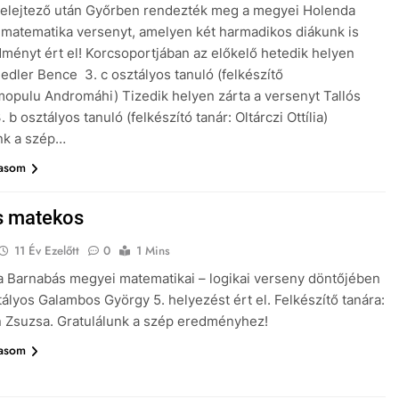
selejtező után Győrben rendezték meg a megyei Holenda
matematika versenyt, amelyen két harmadikos diákunk is
ményt ért el! Korcsoportjában az előkelő hetedik helyen
iedler Bence 3. c osztályos tanuló (felkészítő
mopulu Andromáhi) Tizedik helyen zárta a versenyt Tallós
 b osztályos tanuló (felkészító tanár: Oltárczi Ottília)
nk a szép…
vasom
s matekos
11 Év Ezelőtt
0
1 Mins
 Barnabás megyei matematikai – logikai verseny döntőjében
ztályos Galambos György 5. helyezést ért el. Felkészítő tanára:
 Zsuzsa. Gratulálunk a szép eredményhez!
vasom