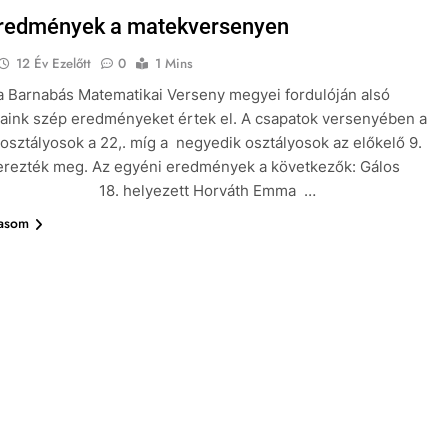
redmények a matekversenyen
12 Év Ezelőtt
0
1 Mins
 Barnabás Matematikai Verseny megyei fordulóján alsó
aink szép eredményeket értek el. A csapatok versenyében a
osztályosok a 22,. míg a negyedik osztályosok az előkelő 9.
erezték meg. Az egyéni eredmények a következők: Gálos
2. a 18. helyezett Horváth Emma …
vasom