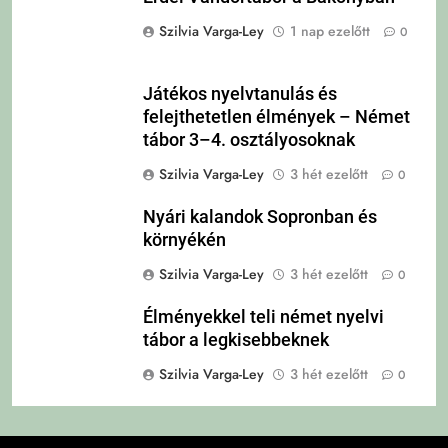
Szilvia Varga-Ley
1 nap ezelőtt
0
Játékos nyelvtanulás és
felejthetetlen élmények – Német
tábor 3–4. osztályosoknak
Szilvia Varga-Ley
3 hét ezelőtt
0
Nyári kalandok Sopronban és
környékén
Szilvia Varga-Ley
3 hét ezelőtt
0
Élményekkel teli német nyelvi
tábor a legkisebbeknek
Szilvia Varga-Ley
3 hét ezelőtt
0