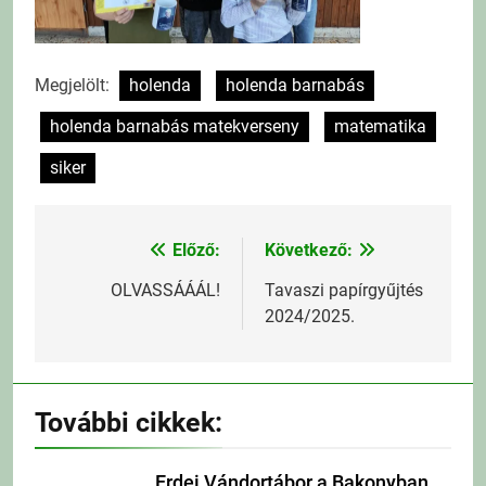
Megjelölt:
holenda
holenda barnabás
holenda barnabás matekverseny
matematika
siker
Előző:
Következő:
Bejegyzés
navigáció
OLVASSÁÁÁL!
Tavaszi papírgyűjtés
2024/2025.
További cikkek:
Erdei Vándortábor a Bakonyban