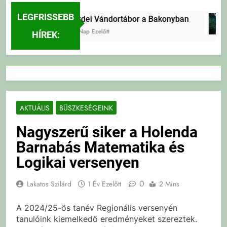
LEGFRISSEBB
Erdei Vándortábor a Bakonyban
1 Nap Ezelőtt
HÍREK:
AKTUÁLIS
BÜSZKESÉGEINK
Nagyszerű siker a Holenda
Barnabás Matematika és
Logikai versenyen
0
Lakatos Szilárd
1 Év Ezelőtt
2 Mins
A 2024/25-ös tanév Regionális versenyén
tanulóink kiemelkedő eredményeket szereztek.