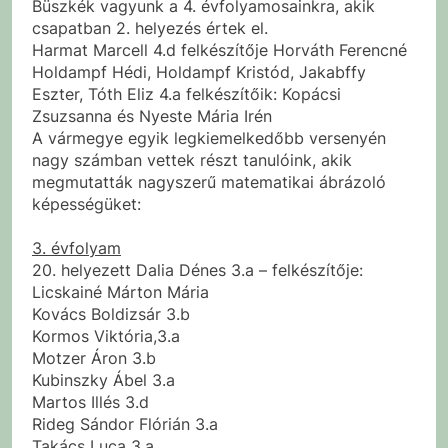
Büszkék vagyunk a 4. évfolyamosainkra, akik
csapatban 2. helyezés értek el.
Harmat Marcell 4.d felkészítője Horváth Ferencné
Holdampf Hédi, Holdampf Kristód, Jakabffy
Eszter, Tóth Eliz 4.a felkészítőik: Kopácsi
Zsuzsanna és Nyeste Mária Irén
A vármegye egyik legkiemelkedőbb versenyén
nagy számban vettek részt tanulóink, akik
megmutatták nagyszerű matematikai ábrázoló
képességüket:
3. évfolyam
20. helyezett Dalia Dénes 3.a – felkészítője:
Licskainé Márton Mária
Kovács Boldizsár 3.b
Kormos Viktória,3.a
Motzer Áron 3.b
Kubinszky Ábel 3.a
Martos Illés 3.d
Rideg Sándor Flórián 3.a
Takács Luca 3.a