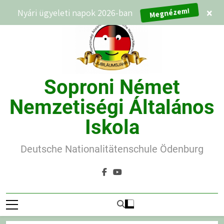
Ugrás
Megnézem!
Nyári ügyeleti napok 2026-ban
×
a
tartalomra
Soproni Német
Nemzetiségi Általános
Iskola
Deutsche Nationalitätenschule Ödenburg