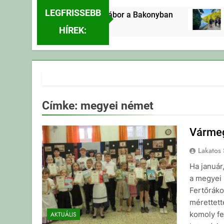
LEGFRISSEBB
Erdei Vándortábor a Bakonyban
E
20 Óra Ezelőtt
20
HÍREK:
Címke:
megyei német
Vármeg
Lakatos 
Ha január
a megyei 
Fertőráko
mérettett
komoly fe
AKTUÁLIS