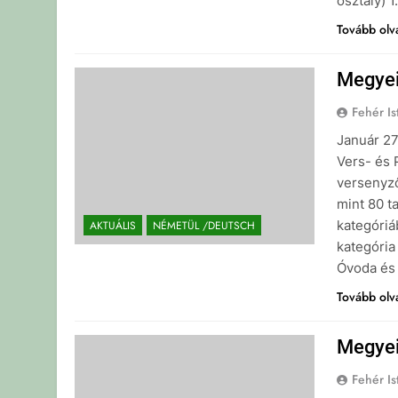
osztály) 
Tovább ol
Megyei
Fehér Is
Január 2
Vers- és 
versenyz
mint 80 t
kategóriá
AKTUÁLIS
NÉMETÜL /DEUTSCH
kategória
Óvoda és Á
Tovább ol
Megyei
Fehér Is