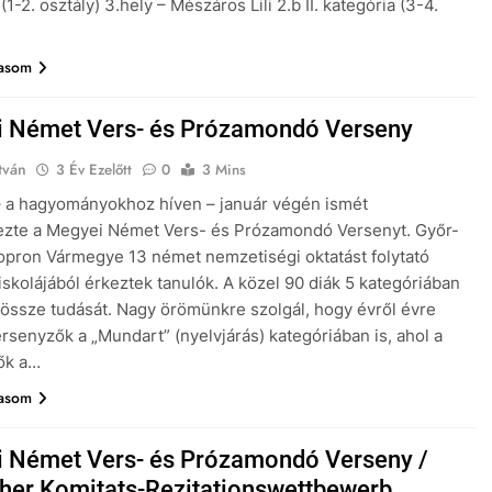
(1-2. osztály) 3.hely – Mészáros Lili 2.b II. kategória (3-4.
vasom
 Német Vers- és Prózamondó Verseny
tván
3 Év Ezelőtt
0
3 Mins
– a hagyományokhoz híven – január végén ismét
zte a Megyei Német Vers- és Prózamondó Versenyt. Győr-
pron Vármegye 13 német nemzetiségi oktatást folytató
 iskolájából érkeztek tanulók. A közel 90 diák 5 kategóriában
össze tudását. Nagy örömünkre szolgál, hogy évről évre
rsenyzők a „Mundart” (nyelvjárás) kategóriában is, ahol a
ők a…
vasom
 Német Vers- és Prózamondó Verseny /
her Komitats-Rezitationswettbewerb