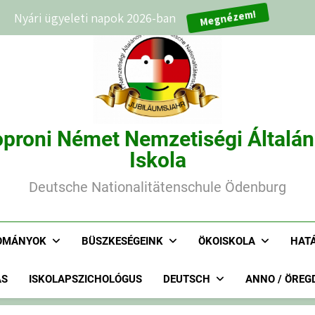
Nyári ügyeleti napok 2026-ban
Megnézem!
proni Német Nemzetiségi Általá
Iskola
Deutsche Nationalitätenschule Ödenburg
OMÁNYOK
BÜSZKESÉGEINK
ÖKOISKOLA
HAT
ÁS
ISKOLAPSZICHOLÓGUS
DEUTSCH
ANNO / ÖREG