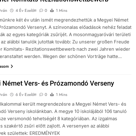
tván
4 Év Ezelőtt
0
1 Mins
münkre két év után ismét megrendezhettük a Megyei Német
Prózamondó Versenyt. A színvonalas előadások nehéz feladat
ották az egyes kategóriák zsűrijét. A mosonmagyaróvári területi
 az alábbi tanulók jutottak tovább: Zu unserer großen Freude
r Komitats- Rezitationswettbewerb nach zwei Jahren wieder
eranstaltet werden. Wegen der schönen Vorträge hatte…
vasom
 Német Vers- és Prózamondó Verseny
tván
6 Év Ezelőtt
0
1 Mins
alkalommal került megrendezésre a Megyei Német Vers- és
ó Verseny iskolánkban. A megye 10 iskolájából 106 tanuló
ze versmondó tehetségét 8 kategóriában. Az izgalmas
s szakértő zsűri előtt zajlott. A versenyen az alábbi
nyek születtek: EREDMÉNYEK