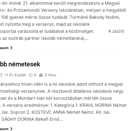
-én immár 21. alkalommal került megrendezésre a Megyei
rs- és Prózamondó Verseny iskolánkban, melyen a megyéből
 106 gyerek mérte össze tudását. Tormáné Bakody Noémi,
nő nyitotta meg a versenyt, majd az iskolánk
soportja varázsolta el tudásával a közönséget. A zsűrit
 az osztrák partner iskolák némettanárai,…
vasom
obb németesek
11 Év Ezelőtt
0
2 Mins
nyokhoz híven idén is a mi iskolánk adott otthont a megyei
zetiségi versenynek. A résztvevő általános iskolások négy
ban és a Mundart-ban két korosztályban mérték össze
. A verseny eredménye: 1. Kategória 1. KRAHL NORINA Német
. Isk. Sopron 2. KOSTEVC ANNA Német Nemz. Ált. Isk.
. SÁGHY DORINA Békefi Ernő…
vasom