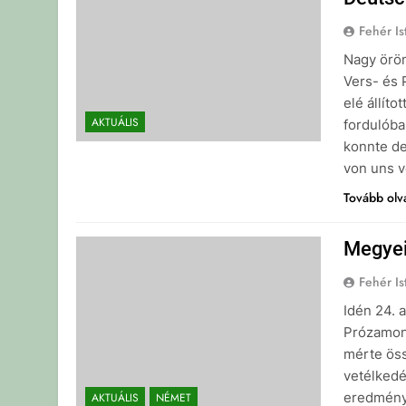
Fehér Is
Nagy örö
Vers- és 
elé állít
AKTUÁLIS
fordulóba
konnte de
von uns v
Tovább ol
Megyei
Fehér Is
Idén 24. 
Prózamond
mérte öss
vetélkedé
eredmé
AKTUÁLIS
NÉMET