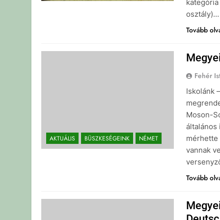
kategória 
osztály)…
Tovább ol
Megyei
Fehér Is
Iskolánk 
megrende
Moson-So
általános
mérhette 
AKTUÁLIS
BÜSZKESÉGEINK
NÉMET
vannak ve
versenyz
Tovább ol
Megyei
Deutsc