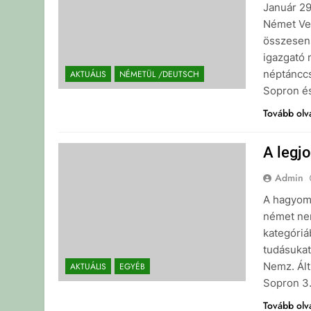
Január 29
Német Ve
összesen
igazgató 
néptáncc
AKTUÁLIS
NÉMETÜL /DEUTSCH
Sopron és
Tovább ol
A legj
Admin
A hagyomá
német nem
kategóriá
tudásukat
Nemz. Ált
AKTUÁLIS
EGYÉB
Sopron 3
Tovább ol