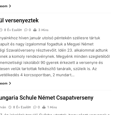
vasom
l versenyeztek
8 Év Ezelőtt
0
3 Mins
ainkhoz híven január utolsó péntekén szélesre tártuk
kapuit és nagy izgalommal fogadtuk a Megyei Német
gi Szavalóverseny résztvevőit. Idén 23. alkalommal adtunk
ennek a komoly rendezvénynek. Megyénk minden szegletéből
nemzetiségi iskolából 90 gyerek érkezett a versenyre és
sen velük tartottak felkészítő tanáraik, szüleik is. Az
 vetélkedés 4 korcsoportban, 2 mundart…
vasom
ungaria Schule Német Csapatverseny
tván
8 Év Ezelőtt
0
1 Mins