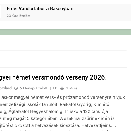
rdei Vándortábor a Bakonyban
 Óra Ezelőtt
yei német versmondó verseny 2026.
Szilárd
6 Hónap Ezelőtt
0
2 Mins
, akkor megyei német vers- és prózamondó versenyre hívjuk
nemzetiségi iskolák tanulóit. Rajkától Győrig, Kimlétől
sig, Ágfalvától Hegyeshalomig, 11 iskola 122 tanulója
e meg magát 5 kategóriában. A szakmai zsűrinek idén is
jtörést okozott a helyezések kiosztása. Helyezettjeink: I.