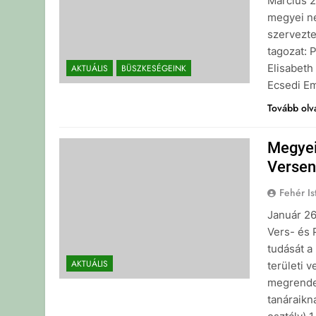
Március 2
megyei né
szervezte
tagozat: 
Elisabeth
AKTUÁLIS
BÜSZKESÉGEINK
Ecsedi Em
Tovább ol
Megyei
Versen
Fehér Is
Január 2
Vers- és
tudását a
AKTUÁLIS
területi
megrendez
tanáraikn