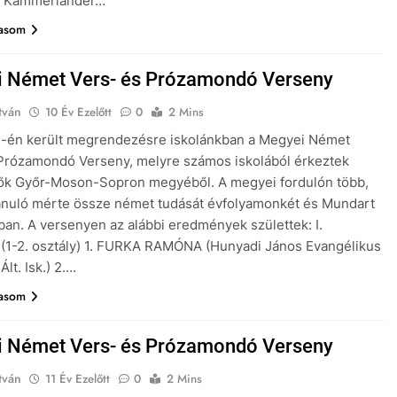
1. Kammerlander…
vasom
 Német Vers- és Prózamondó Verseny
tván
10 Év Ezelőtt
0
2 Mins
7-én került megrendezésre iskolánkban a Megyei Német
Prózamondó Verseny, melyre számos iskolából érkeztek
ők Győr-Moson-Sopron megyéből. A megyei fordulón több,
anuló mérte össze német tudását évfolyamonkét és Mundart
ban. A versenyen az alábbi eredmények születtek: I.
 (1-2. osztály) 1. FURKA RAMÓNA (Hunyadi János Evangélikus
lt. Isk.) 2….
vasom
 Német Vers- és Prózamondó Verseny
tván
11 Év Ezelőtt
0
2 Mins