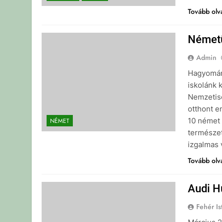
Tovább ol
Németü
Admin
Hagyomány
iskolánk 
Nemzetisé
otthont 
10 német 
NÉMET
természete
izgalmas
Tovább ol
Audi H
Fehér Is