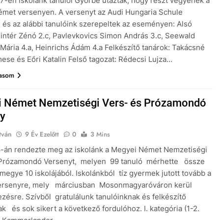
7-én iskolánk tanulói Győrbe utaztak, hogy részt vegyenek a
met versenyen. A versenyt az Audi Hungaria Schule
 és az alábbi tanulóink szerepeltek az eseményen: Alsó
Pintér Zénó 2.c, Pavlevkovics Simon András 3.c, Seewald
 Mária 4.a, Heinrichs Ádám 4.a Felkészítő tanárok: Takácsné
ese és Eőri Katalin Felső tagozat: Rédecsi Lujza…
vasom
 Német Nemzetiségi Vers- és Prózamondó
y
tván
9 Év Ezelőtt
0
3 Mins
6-án rendezte meg az iskolánk a Megyei Német Nemzetiségi
 Prózamondó Versenyt, melyen 99 tanuló mérhette össze
 megye 10 iskolájából. Iskolánkból tíz gyermek jutott tovább a
 versenyre, mely márciusban Mosonmagyaróváron kerül
ésre. Szívből gratulálunk tanulóinknak és felkészítő
ak és sok sikert a következő fordulóhoz. I. kategória (1-2.