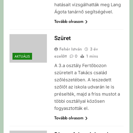
hatásait vizsgálhatták meg Lang
Ágota tanárnő segítségével.
Tovább olvasom
Szüret
Fehér István
3 év
ezelőtt
0
1 mins
AKTUÁLIS
A 3.a osztály Fertőbozon
szüretelt a Takács család
szőlészetében. A leszedett
szőlőt az iskola udvarán le is
préselték, majd a friss mustot a
többi osztállyal közösen
fogyasztották el.
Tovább olvasom