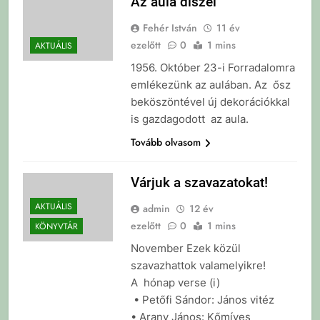
Az aula díszei
Fehér István
11 év
ezelőtt
0
1 mins
AKTUÁLIS
1956. Október 23-i Forradalomra
emlékezünk az aulában. Az ősz
beköszöntével új dekorációkkal
is gazdagodott az aula.
Tovább olvasom
Várjuk a szavazatokat!
AKTUÁLIS
admin
12 év
ezelőtt
0
1 mins
KÖNYVTÁR
November Ezek közül
szavazhattok valamelyikre!
A hónap verse (i)
• Petőfi Sándor: János vitéz
• Arany János: Kőmíves