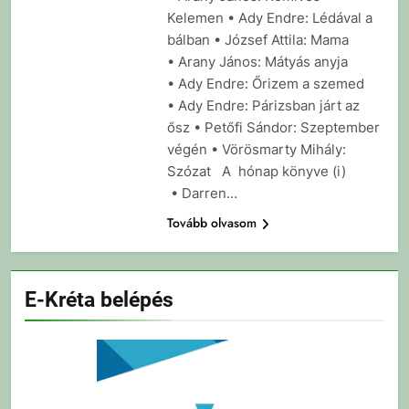
Kelemen • Ady Endre: Lédával a
bálban • József Attila: Mama
• Arany János: Mátyás anyja
• Ady Endre: Őrizem a szemed
• Ady Endre: Párizsban járt az
ősz • Petőfi Sándor: Szeptember
végén • Vörösmarty Mihály:
Szózat A hónap könyve (i)
• Darren…
Tovább olvasom
E-Kréta belépés