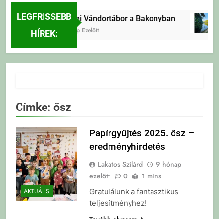
LEGFRISSEBB
Erdei Vándortábor a Bakonyban
2 Nap Ezelőtt
HÍREK:
Címke:
ősz
Papírgyűjtés 2025. ősz –
eredményhirdetés
Lakatos Szilárd
9 hónap
ezelőtt
0
1 mins
Gratulálunk a fantasztikus
AKTUÁLIS
teljesítményhez!
Tovább olvasom