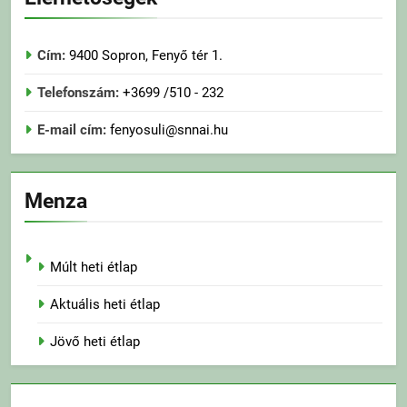
Cím:
9400 Sopron, Fenyő tér 1.
Telefonszám:
+3699 /510 - 232
E-mail cím:
fenyosuli@snnai.hu
Menza
Múlt heti étlap
Aktuális heti étlap
Jövő heti étlap