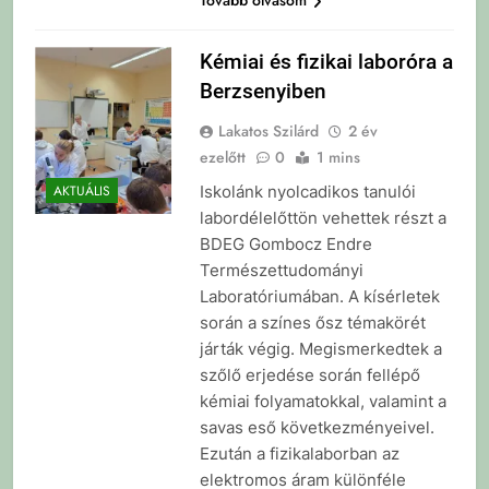
Kémiai és fizikai laboróra a
Berzsenyiben
Lakatos Szilárd
2 év
ezelőtt
0
1 mins
Iskolánk nyolcadikos tanulói
AKTUÁLIS
labordélelőttön vehettek részt a
BDEG Gombocz Endre
Természettudományi
Laboratóriumában. A kísérletek
során a színes ősz témakörét
járták végig. Megismerkedtek a
szőlő erjedése során fellépő
kémiai folyamatokkal, valamint a
savas eső következményeivel.
Ezután a fizikalaborban az
elektromos áram különféle