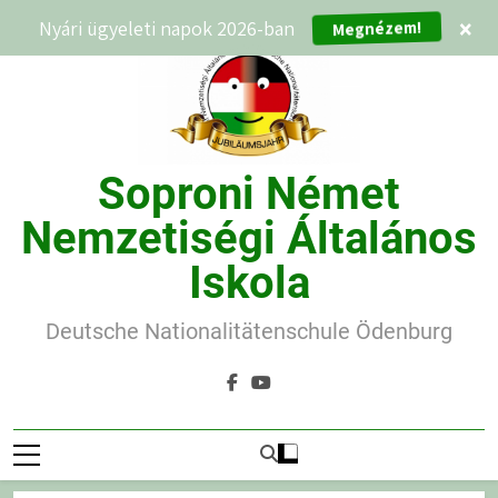
Ugrás
Nyári ügyeleti napok 2026-ban
×
Megnézem!
a
tartalomra
Soproni Német
Nemzetiségi Általános
Iskola
Deutsche Nationalitätenschule Ödenburg