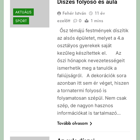
Díszes folyosó és aula
AKTUÁLIS
Fehér István
11 év
ezelőtt
0
1 mins
SPORT
Ősz témájú festmények díszítik
az alsós épületet, melyet a 4.a
osztályos gyerekek saját
kezűleg készítettek el. Az
őszi hónapok nevezetességeit
ismerhetik meg a tanulók a
faliújságról. A dekorációk sora
azonban itt sem ér véget, hiszen
a tornatermi folyosó is
folyamatosan szépül. Nem csak
szép, de nagyon hasznos
információkat is tartalmazó…
Tovább olvasom