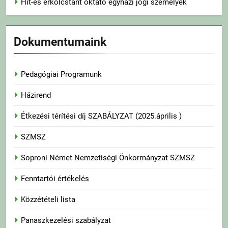
Hit-és erkölcstant oktató egyházi jogi személyek
Dokumentumaink
Pedagógiai Programunk
Házirend
Étkezési térítési díj SZABÁLYZAT (2025.április )
SZMSZ
Soproni Német Nemzetiségi Önkormányzat SZMSZ
Fenntartói értékelés
Közzétételi lista
Panaszkezelési szabályzat