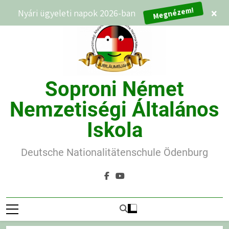
Ugrás
Megnézem!
Nyári ügyeleti napok 2026-ban
×
a
tartalomra
Soproni Német
Nemzetiségi Általános
Iskola
Deutsche Nationalitätenschule Ödenburg