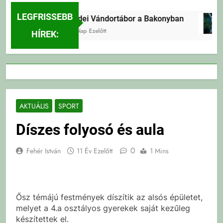
LEGFRISSEBB
Erdei Vándortábor a Bakonyban
3 Nap Ezelőtt
HÍREK:
AKTUÁLIS
SPORT
Díszes folyosó és aula
0
Fehér István
11 Év Ezelőtt
1 Mins
Ősz témájú festmények díszítik az alsós épületet,
melyet a 4.a osztályos gyerekek saját kezűleg
készítettek el.