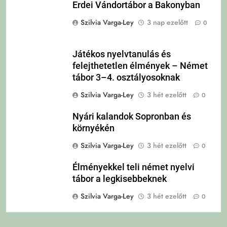
Erdei Vándortábor a Bakonyban
Szilvia Varga-Ley
3 nap ezelőtt
0
Játékos nyelvtanulás és
felejthetetlen élmények – Német
tábor 3–4. osztályosoknak
Szilvia Varga-Ley
3 hét ezelőtt
0
Nyári kalandok Sopronban és
környékén
Szilvia Varga-Ley
3 hét ezelőtt
0
Élményekkel teli német nyelvi
tábor a legkisebbeknek
Szilvia Varga-Ley
3 hét ezelőtt
0