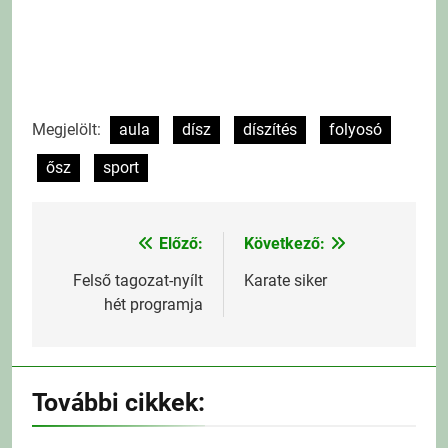
Megjelölt:
aula
dísz
díszítés
folyosó
ősz
sport
Előző:
Következő:
Bejegyzés
navigáció
Felső tagozat-nyílt
Karate siker
hét programja
További cikkek: