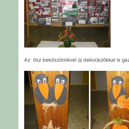
Az ősz beköszöntével új dekorációkkal is ga