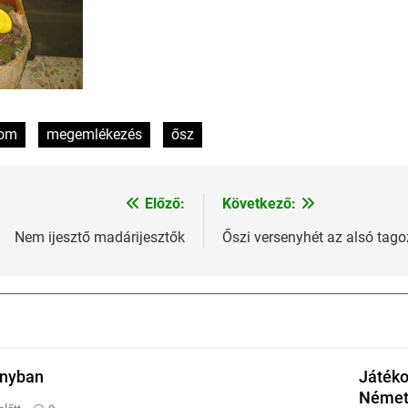
lom
megemlékezés
ősz
Előző:
Következő:
Nem ijesztő madárijesztők
Őszi versenyhét az alsó tag
onyban
Játéko
Német 