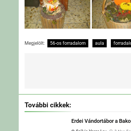
Megjelölt:
56-os forradalom
aula
forrada
Bejegyzés
navigáció
További cikkek:
Erdei Vándortábor a Bak