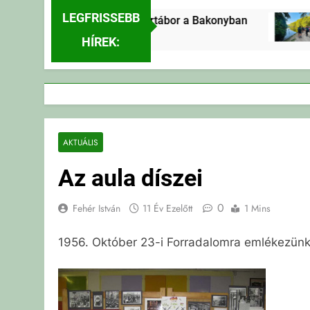
LEGFRISSEBB
Erdei Vándortábor a Bakonyban
3 Nap Ezelőtt
HÍREK:
AKTUÁLIS
Az aula díszei
0
Fehér István
11 Év Ezelőtt
1 Mins
1956. Október 23-i Forradalomra emlékezünk