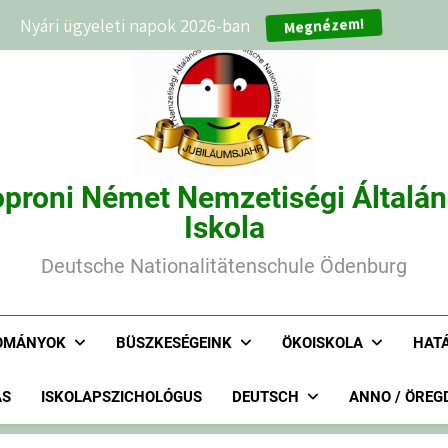
Megnézem!
Nyári ügyeleti napok 2026-ban
proni Német Nemzetiségi Általá
Iskola
Deutsche Nationalitätenschule Ödenburg
OMÁNYOK
BÜSZKESÉGEINK
ÖKOISKOLA
HAT
ÁS
ISKOLAPSZICHOLÓGUS
DEUTSCH
ANNO / ÖREG