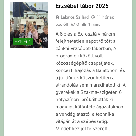
Erzsébet-tábor 2025
Lakatos Szilárd
11 hónap
ezelőtt
0
1 mins
A 6.b és a 6.d osztály három
felejthetetlen napot töltött a
AKTUÁLIS
zánkai Erzsébet-táborban, A
programok között volt
közösségépítő csapatjáték,
koncert, hajózás a Balatonon, és
a jó időnek köszönhetően a
strandolás sem maradhatott ki. A
gyerekek a Szakma-szigeten 6
helyszínen próbálhatták ki
magukat különféle ágazatokban,
a vendéglátástól a technika
világán át a szépészetig.
Mindehhez jól felszerelt…