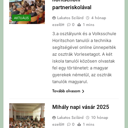
partneriskolával
Lakatos Szilárd
4 hónap
AKTUÁLIS
ezelőtt
0
1 mins
3.a osztályunk és a Volksschule
Horitschon tanulói a technika
segítségével online ünnepelték
az osztrák Vorlesetagot. A két
iskola tanulói közösen olvastak
fel egy történetet: a magyar
gyerekek németül, az osztrák
tanulók magyarul.
Tovább olvasom
Mihály napi vásár 2025
Lakatos Szilárd
10 hónap
ezelőtt
0
1 mins