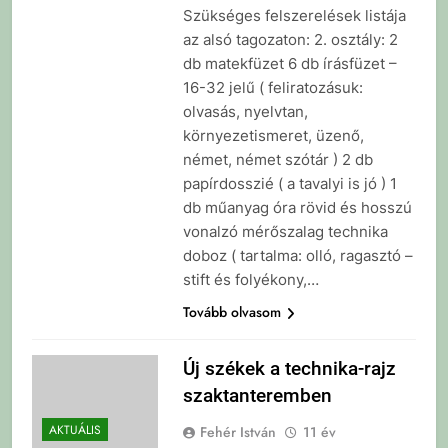
Szükséges felszerelések listája
az alsó tagozaton: 2. osztály: 2
db matekfüzet 6 db írásfüzet –
16-32 jelű ( feliratozásuk:
olvasás, nyelvtan,
környezetismeret, üzenő,
német, német szótár ) 2 db
papírdosszié ( a tavalyi is jó ) 1
db műanyag óra rövid és hosszú
vonalzó mérőszalag technika
doboz ( tartalma: olló, ragasztó –
stift és folyékony,…
Tovább olvasom
Új székek a technika-rajz
szaktanteremben
AKTUÁLIS
Fehér István
11 év