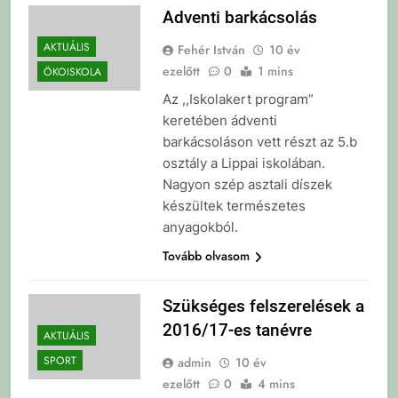
Adventi barkácsolás
AKTUÁLIS
Fehér István
10 év
ezelőtt
0
1 mins
ÖKOISKOLA
Az ,,Iskolakert program”
keretében ádventi
barkácsoláson vett részt az 5.b
osztály a Lippai iskolában.
Nagyon szép asztali díszek
készültek természetes
anyagokból.
Tovább olvasom
Szükséges felszerelések a
2016/17-es tanévre
AKTUÁLIS
SPORT
admin
10 év
ezelőtt
0
4 mins