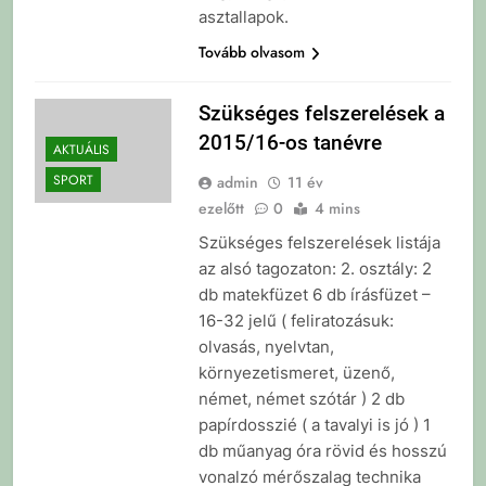
asztallapok.
Tovább olvasom
Szükséges felszerelések a
2015/16-os tanévre
AKTUÁLIS
SPORT
admin
11 év
ezelőtt
0
4 mins
Szükséges felszerelések listája
az alsó tagozaton: 2. osztály: 2
db matekfüzet 6 db írásfüzet –
16-32 jelű ( feliratozásuk:
olvasás, nyelvtan,
környezetismeret, üzenő,
német, német szótár ) 2 db
papírdosszié ( a tavalyi is jó ) 1
db műanyag óra rövid és hosszú
vonalzó mérőszalag technika