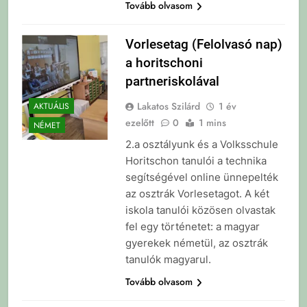
Tovább olvasom
Vorlesetag (Felolvasó nap)
a horitschoni
partneriskolával
Lakatos Szilárd
1 év
AKTUÁLIS
ezelőtt
0
1 mins
NÉMET
2.a osztályunk és a Volksschule
Horitschon tanulói a technika
segítségével online ünnepelték
az osztrák Vorlesetagot. A két
iskola tanulói közösen olvastak
fel egy történetet: a magyar
gyerekek németül, az osztrák
tanulók magyarul.
Tovább olvasom