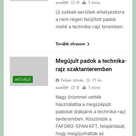
ezelőtt
0
1 mins
Új székek kerültek elhelyezésre
a nem régen felújított padok
mellé a technika-rajz teremben.
Tovább olvasom
Megújult padok a technika-
rajz szaktanteremben
AKTUÁLIS
Fehér István
11 év
ezelőtt
0
1 mins
Nagy örömmel vették
használatba a megszépült
padokat diákjaink a technika-rajz
tanteremben. Köszönjük a
FAFORG-SPAN KFT. felajánlását,
hogy megújulhattak az