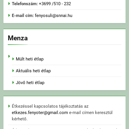
Telefonszám:
+3699 /510 - 232
E-mail cím:
fenyosuli@snnai.hu
Menza
Múlt heti étlap
Aktuális heti étlap
Jövő heti étlap
Étkezéssel kapcsolatos tájékoztatás az
etkezes.fenyoter@gmail.com
e-mail címen keresztül
kérhető.