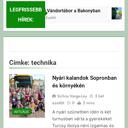
LEGFRISSEBB
Erdei Vándortábor a Bakonyban
3 Nap Ezelőtt
HÍREK:
Címke:
technika
Nyári kalandok Sopronban
és környékén
Szilvia Varga-Ley
3 hét
ezelőtt
0
2 mins
A nyári szünetben idén is két
AKTUÁLIS
turnusban várta a gyerekeket
Turcsy Ibolya néni izgalmas és