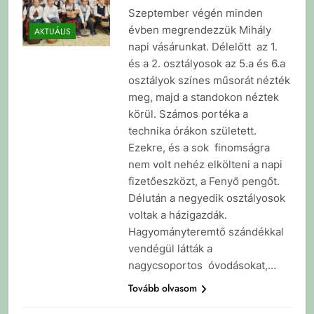
Szeptember végén minden
évben megrendezzük Mihály
AKTUÁLIS
napi vásárunkat. Délelőtt az 1.
és a 2. osztályosok az 5.a és 6.a
osztályok színes műsorát nézték
meg, majd a standokon néztek
körül. Számos portéka a
technika órákon született.
Ezekre, és a sok finomságra
nem volt nehéz elkölteni a napi
fizetőeszközt, a Fenyő pengőt.
Délután a negyedik osztályosok
voltak a házigazdák.
Hagyományteremtő szándékkal
vendégül látták a
nagycsoportos óvodásokat,…
Tovább olvasom