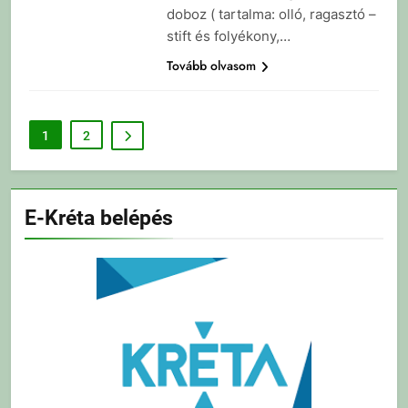
doboz ( tartalma: olló, ragasztó –
stift és folyékony,…
Tovább olvasom
1
2
E-Kréta belépés