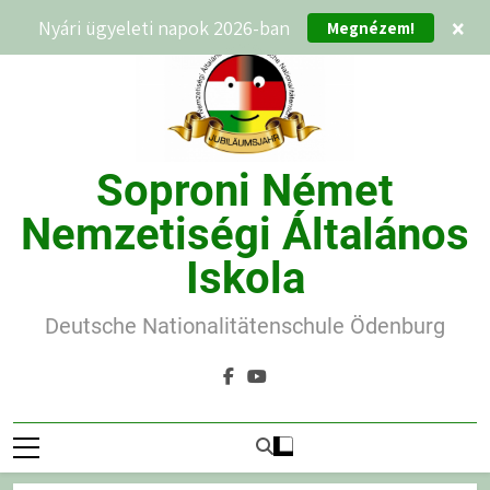
Ugrás
Nyári ügyeleti napok 2026-ban
×
Megnézem!
a
tartalomra
Soproni Német
Nemzetiségi Általános
Iskola
Deutsche Nationalitätenschule Ödenburg