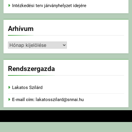
Intézkedési terv járványhelyzet idejére
Arhívum
Arhívum
Rendszergazda
Lakatos Szilárd
E-mail cím:
lakatosszilard@snnai.hu